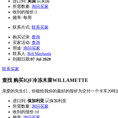
进口到:
英国
所需数量:
询问买家
收到的报价:3
频率:
每周
联系方式:
联系买家
购买记录:
查询
买家活动:
查询
用途:
询问买家
联系人:
Bril Machanla
到期日期:
07 Jul 2020
联系买家
查找 购买IQF冷冻木菜WILLAMETTE
亲爱的先生们，你能给我你的最好的报价为交付一个卡车20吨速冻树莓4×2.5 kg
进口到:
保加利亚
所需数量:
询问买家
收到的报价:10
频率:
询问买家