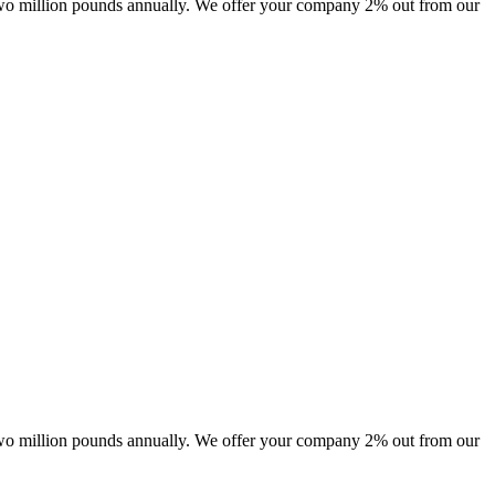
 two million pounds annually. We offer your company 2% out from our
 two million pounds annually. We offer your company 2% out from our