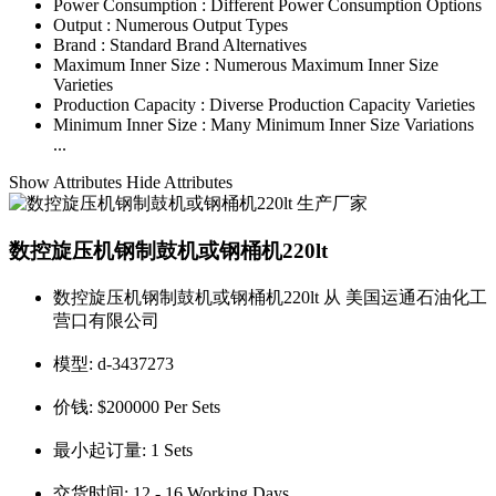
Power Consumption :
Different Power Consumption Options
Output :
Numerous Output Types
Brand :
Standard Brand Alternatives
Maximum Inner Size :
Numerous Maximum Inner Size
Varieties
Production Capacity :
Diverse Production Capacity Varieties
Minimum Inner Size :
Many Minimum Inner Size Variations
...
Show Attributes
Hide Attributes
数控旋压机钢制鼓机或钢桶机220lt
数控旋压机钢制鼓机或钢桶机220lt 从 美国运通石油化工
营口有限公司
模型:
d-3437273
价钱:
$200000 Per Sets
最小起订量:
1 Sets
交货时间:
12 - 16 Working Days