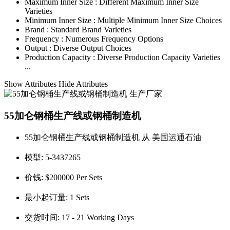
Maximum Inner Size :
Different Maximum Inner Size
Varieties
Minimum Inner Size :
Multiple Minimum Inner Size Choices
Brand :
Standard Brand Varieties
Frequency :
Numerous Frequency Options
Output :
Diverse Output Choices
Production Capacity :
Diverse Production Capacity Varieties
...
Show Attributes
Hide Attributes
55加仑钢桶生产线或钢桶制造机
55加仑钢桶生产线或钢桶制造机 从 美国运通石油
模型:
5-3437265
价钱:
$200000 Per Sets
最小起订量:
1 Sets
交货时间:
17 - 21 Working Days