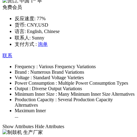
1
年
免费会员
反应速度:
77%
货币:
CNY,USD
语言:
English, Chinese
联系人:
Sunny
支付方式 :
询单
联系
Frequency :
Various Frequency Variations
Brand :
Numerous Brand Variations
Voltage :
Standard Voltage Varieties
Power Consumption :
Multiple Power Consumption Types
Output :
Diverse Output Variations
Minimum Inner Size :
Many Minimum Inner Size Alternatives
Production Capacity :
Several Production Capacity
Alternatives
Maximum Inner
...
Show Attributes
Hide Attributes