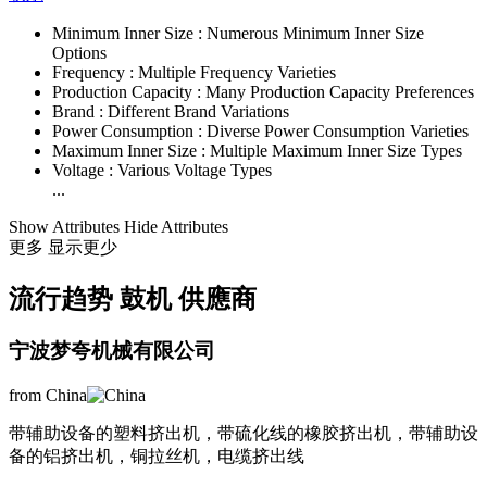
Minimum Inner Size :
Numerous Minimum Inner Size
Options
Frequency :
Multiple Frequency Varieties
Production Capacity :
Many Production Capacity Preferences
Brand :
Different Brand Variations
Power Consumption :
Diverse Power Consumption Varieties
Maximum Inner Size :
Multiple Maximum Inner Size Types
Voltage :
Various Voltage Types
...
Show Attributes
Hide Attributes
更多
显示更少
流行趋势 鼓机 供應商
宁波梦夸机械有限公司
from China
带辅助设备的塑料挤出机，带硫化线的橡胶挤出机，带辅助设
备的铝挤出机，铜拉丝机，电缆挤出线