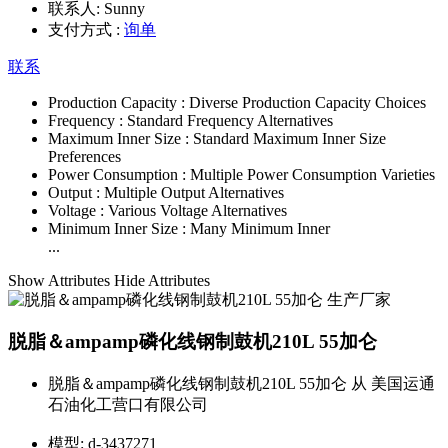
联系人:
Sunny
支付方式 :
询单
联系
Production Capacity :
Diverse Production Capacity Choices
Frequency :
Standard Frequency Alternatives
Maximum Inner Size :
Standard Maximum Inner Size
Preferences
Power Consumption :
Multiple Power Consumption Varieties
Output :
Multiple Output Alternatives
Voltage :
Various Voltage Alternatives
Minimum Inner Size :
Many Minimum Inner
...
Show Attributes
Hide Attributes
脱脂＆ampamp磷化线钢制鼓机210L 55加仑
脱脂＆ampamp磷化线钢制鼓机210L 55加仑 从 美国运通
石油化工营口有限公司
模型:
d-3437271