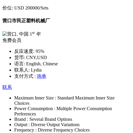
价位:
USD 200000
/Sets
营口市民正塑料机械厂
st
1
年
免费会员
反应速度:
95%
货币:
CNY,USD
语言:
English, Chinese
联系人:
Lydia
支付方式 :
询单
联系
Maximum Inner Size :
Standard Maximum Inner Size
Choices
Power Consumption :
Multiple Power Consumption
Preferences
Brand :
Several Brand Options
Output :
Diverse Output Variations
Frequency :
Diverse Frequency Choices