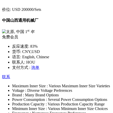
价位:
USD 200000
/Sets
中国山西通用机械厂
st
1
年
免费会员
反应速度:
83%
货币:
CNY,USD
语言:
English, Chinese
联系人:
HOU
支付方式 :
询单
联系
Maximum Inner Size :
Various Maximum Inner Size Varieties
Voltage :
Diverse Voltage Preferences
Brand :
Many Brand Options
Power Consumption :
Several Power Consumption Options
Production Capacity :
Various Production Capacity Range
Minimum Inner Size :
Various Minimum Inner Size Choices