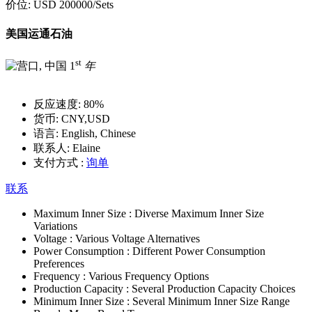
价位:
USD 200000
/Sets
美国运通石油
st
1
年
反应速度:
80%
货币:
CNY,USD
语言:
English, Chinese
联系人:
Elaine
支付方式 :
询单
联系
Maximum Inner Size :
Diverse Maximum Inner Size
Variations
Voltage :
Various Voltage Alternatives
Power Consumption :
Different Power Consumption
Preferences
Frequency :
Various Frequency Options
Production Capacity :
Several Production Capacity Choices
Minimum Inner Size :
Several Minimum Inner Size Range