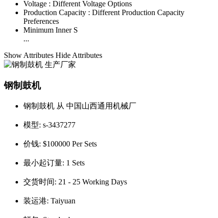
Voltage :
Different Voltage Options
Production Capacity :
Different Production Capacity
Preferences
Minimum Inner S
...
Show Attributes
Hide Attributes
钢制鼓机
钢制鼓机 从 中国山西通用机械厂
模型:
s-3437277
价钱:
$100000 Per Sets
最小起订量:
1 Sets
交货时间:
21 - 25 Working Days
装运港:
Taiyuan