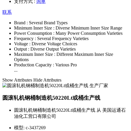
支付方式 :
询单
联系
Brand :
Several Brand Types
Minimum Inner Size :
Diverse Minimum Inner Size Range
Power Consumption :
Many Power Consumption Varieties
Frequency :
Several Frequency Varieties
Voltage :
Diverse Voltage Choices
Output :
Diverse Output Varieties
Maximum Inner Size :
Different Maximum Inner Size
Options
Production Capacity :
Various Pro
...
Show Attributes
Hide Attributes
圆滚轧机钢桶制造机50220Lt或桶生产线
圆滚轧机钢桶制造机50220Lt或桶生产线 从 美国运通石
油化工营口有限公司
模型:
c-3437269