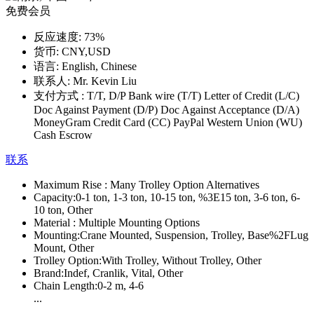
免费会员
反应速度:
73%
货币:
CNY,USD
语言:
English, Chinese
联系人:
Mr. Kevin Liu
支付方式 :
T/T, D/P Bank wire (T/T) Letter of Credit (L/C)
Doc Against Payment (D/P) Doc Against Acceptance (D/A)
MoneyGram Credit Card (CC) PayPal Western Union (WU)
Cash Escrow
联系
Maximum Rise :
Many Trolley Option Alternatives
Capacity:
0-1 ton, 1-3 ton, 10-15 ton, %3E15 ton, 3-6 ton, 6-
10 ton, Other
Material :
Multiple Mounting Options
Mounting:
Crane Mounted, Suspension, Trolley, Base%2FLug
Mount, Other
Trolley Option:
With Trolley, Without Trolley, Other
Brand:
Indef, Cranlik, Vital, Other
Chain Length:
0-2 m, 4-6
...