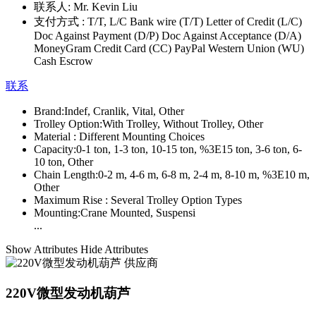
联系人:
Mr. Kevin Liu
支付方式 :
T/T, L/C Bank wire (T/T) Letter of Credit (L/C)
Doc Against Payment (D/P) Doc Against Acceptance (D/A)
MoneyGram Credit Card (CC) PayPal Western Union (WU)
Cash Escrow
联系
Brand:
Indef, Cranlik, Vital, Other
Trolley Option:
With Trolley, Without Trolley, Other
Material :
Different Mounting Choices
Capacity:
0-1 ton, 1-3 ton, 10-15 ton, %3E15 ton, 3-6 ton, 6-
10 ton, Other
Chain Length:
0-2 m, 4-6 m, 6-8 m, 2-4 m, 8-10 m, %3E10 m,
Other
Maximum Rise :
Several Trolley Option Types
Mounting:
Crane Mounted, Suspensi
...
Show Attributes
Hide Attributes
220V微型发动机葫芦