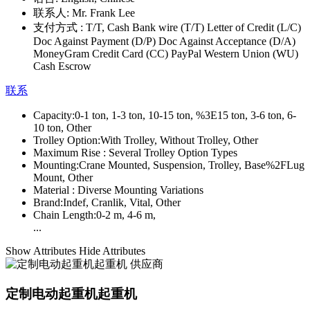
联系人:
Mr. Frank Lee
支付方式 :
T/T, Cash Bank wire (T/T) Letter of Credit (L/C)
Doc Against Payment (D/P) Doc Against Acceptance (D/A)
MoneyGram Credit Card (CC) PayPal Western Union (WU)
Cash Escrow
联系
Capacity:
0-1 ton, 1-3 ton, 10-15 ton, %3E15 ton, 3-6 ton, 6-
10 ton, Other
Trolley Option:
With Trolley, Without Trolley, Other
Maximum Rise :
Several Trolley Option Types
Mounting:
Crane Mounted, Suspension, Trolley, Base%2FLug
Mount, Other
Material :
Diverse Mounting Variations
Brand:
Indef, Cranlik, Vital, Other
Chain Length:
0-2 m, 4-6 m,
...
Show Attributes
Hide Attributes
定制电动起重机起重机