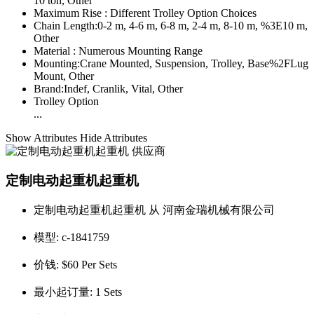
10 ton, Other
Maximum Rise :
Different Trolley Option Choices
Chain Length:
0-2 m, 4-6 m, 6-8 m, 2-4 m, 8-10 m, %3E10 m,
Other
Material :
Numerous Mounting Range
Mounting:
Crane Mounted, Suspension, Trolley, Base%2FLug
Mount, Other
Brand:
Indef, Cranlik, Vital, Other
Trolley Option
...
Show Attributes
Hide Attributes
定制电动起重机起重机
定制电动起重机起重机 从 河南金瑞机械有限公司
模型:
c-1841759
价钱:
$60 Per Sets
最小起订量:
1 Sets