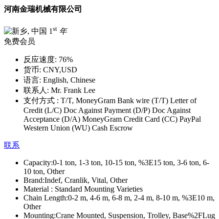
河南金瑞机械有限公司
st
1
年
免费会员
反应速度:
76%
货币:
CNY,USD
语言:
English, Chinese
联系人:
Mr. Frank Lee
支付方式 :
T/T, MoneyGram Bank wire (T/T) Letter of
Credit (L/C) Doc Against Payment (D/P) Doc Against
Acceptance (D/A) MoneyGram Credit Card (CC) PayPal
Western Union (WU) Cash Escrow
联系
Capacity:
0-1 ton, 1-3 ton, 10-15 ton, %3E15 ton, 3-6 ton, 6-
10 ton, Other
Brand:
Indef, Cranlik, Vital, Other
Material :
Standard Mounting Varieties
Chain Length:
0-2 m, 4-6 m, 6-8 m, 2-4 m, 8-10 m, %3E10 m,
Other
Mounting:
Crane Mounted, Suspension, Trolley, Base%2FLug