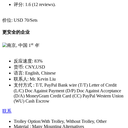
评分:
1.6 (12 reviews).
价位:
USD 70
/Sets
更安全的企业
st
1
年
反应速度:
83%
货币:
CNY,USD
语言:
English, Chinese
联系人:
Mr. Kevin Liu
支付方式 :
T/T, PayPal Bank wire (T/T) Letter of Credit
(L/C) Doc Against Payment (D/P) Doc Against Acceptance
(D/A) MoneyGram Credit Card (CC) PayPal Western Union
(WU) Cash Escrow
联系
Trolley Option:
With Trolley, Without Trolley, Other
Material :
Many Mounting Alternatives