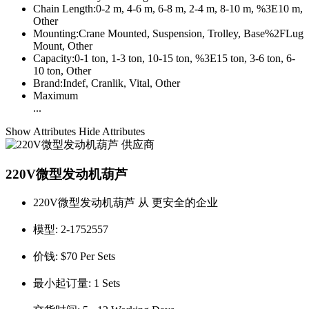
Chain Length:
0-2 m, 4-6 m, 6-8 m, 2-4 m, 8-10 m, %3E10 m,
Other
Mounting:
Crane Mounted, Suspension, Trolley, Base%2FLug
Mount, Other
Capacity:
0-1 ton, 1-3 ton, 10-15 ton, %3E15 ton, 3-6 ton, 6-
10 ton, Other
Brand:
Indef, Cranlik, Vital, Other
Maximum
...
Show Attributes
Hide Attributes
220V微型发动机葫芦
220V微型发动机葫芦 从 更安全的企业
模型:
2-1752557
价钱:
$70 Per Sets
最小起订量:
1 Sets