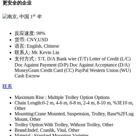
更安全的企业
st
1
年
反应速度:
98%
货币:
CNY,USD
语言:
English, Chinese
联系人:
Mr. Kevin Liu
支付方式 :
T/T, D/A Bank wire (T/T) Letter of Credit (L/C)
Doc Against Payment (D/P) Doc Against Acceptance (D/A)
MoneyGram Credit Card (CC) PayPal Western Union (WU)
Cash Escrow
联系
Maximum Rise :
Multiple Trolley Option Options
Chain Length:
0-2 m, 4-6 m, 6-8 m, 2-4 m, 8-10 m, %3E10 m,
Other
Mounting:
Crane Mounted, Suspension, Trolley, Base%2FLug
Mount, Other
Trolley Option:
With Trolley, Without Trolley, Other
Brand:
Indef, Cranlik, Vital, Other
Material :
Standard Mounting Varieties