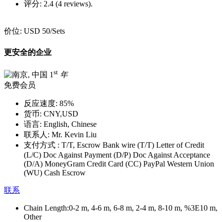
评分:
2.4 (4 reviews).
价位:
USD 50
/Sets
更安全的企业
st
1
年
免费会员
反应速度:
85%
货币:
CNY,USD
语言:
English, Chinese
联系人:
Mr. Kevin Liu
支付方式 :
T/T, Escrow Bank wire (T/T) Letter of Credit
(L/C) Doc Against Payment (D/P) Doc Against Acceptance
(D/A) MoneyGram Credit Card (CC) PayPal Western Union
(WU) Cash Escrow
联系
Chain Length:
0-2 m, 4-6 m, 6-8 m, 2-4 m, 8-10 m, %3E10 m,
Other