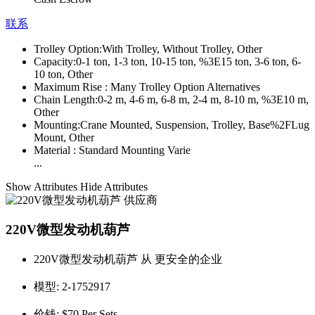
联系
Trolley Option:
With Trolley, Without Trolley, Other
Capacity:
0-1 ton, 1-3 ton, 10-15 ton, %3E15 ton, 3-6 ton, 6-
10 ton, Other
Maximum Rise :
Many Trolley Option Alternatives
Chain Length:
0-2 m, 4-6 m, 6-8 m, 2-4 m, 8-10 m, %3E10 m,
Other
Mounting:
Crane Mounted, Suspension, Trolley, Base%2FLug
Mount, Other
Material :
Standard Mounting Varie
...
Show Attributes
Hide Attributes
220V微型发动机葫芦
220V微型发动机葫芦 从 更安全的企业
模型:
2-1752917
价钱:
$70 Per Sets