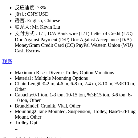
反应速度:
73%
货币:
CNY,USD
语言:
English, Chinese
联系人:
Mr. Kevin Liu
支付方式 :
T/T, D/A Bank wire (T/T) Letter of Credit (L/C)
Doc Against Payment (D/P) Doc Against Acceptance (D/A)
MoneyGram Credit Card (CC) PayPal Western Union (WU)
Cash Escrow
联系
Maximum Rise :
Diverse Trolley Option Variations
Material :
Multiple Mounting Options
Chain Length:
0-2 m, 4-6 m, 6-8 m, 2-4 m, 8-10 m, %3E10 m,
Other
Capacity:
0-1 ton, 1-3 ton, 10-15 ton, %3E15 ton, 3-6 ton, 6-
10 ton, Other
Brand:
Indef, Cranlik, Vital, Other
Mounting:
Crane Mounted, Suspension, Trolley, Base%2FLug
Mount, Other
Trolley Opt
...