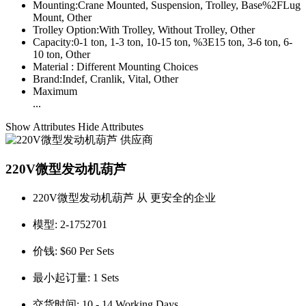
Mounting:
Crane Mounted, Suspension, Trolley, Base%2FLug
Mount, Other
Trolley Option:
With Trolley, Without Trolley, Other
Capacity:
0-1 ton, 1-3 ton, 10-15 ton, %3E15 ton, 3-6 ton, 6-
10 ton, Other
Material :
Different Mounting Choices
Brand:
Indef, Cranlik, Vital, Other
Maximum
...
Show Attributes
Hide Attributes
220V微型发动机葫芦
220V微型发动机葫芦 从 更安全的企业
模型:
2-1752701
价钱:
$60 Per Sets
最小起订量:
1 Sets
交货时间:
10 - 14 Working Days