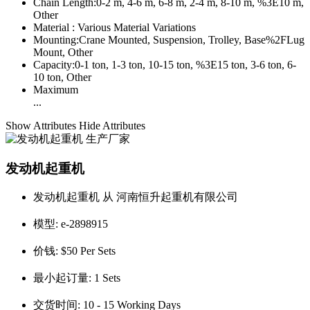
Chain Length:
0-2 m, 4-6 m, 6-8 m, 2-4 m, 8-10 m, %3E10 m,
Other
Material :
Various Material Variations
Mounting:
Crane Mounted, Suspension, Trolley, Base%2FLug
Mount, Other
Capacity:
0-1 ton, 1-3 ton, 10-15 ton, %3E15 ton, 3-6 ton, 6-
10 ton, Other
Maximum
...
Show Attributes
Hide Attributes
发动机起重机
发动机起重机 从 河南恒升起重机有限公司
模型:
e-2898915
价钱:
$50 Per Sets
最小起订量:
1 Sets
交货时间:
10 - 15 Working Days