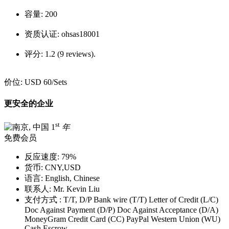
容量:
200
资质认证:
ohsas18001
评分:
1.2 (9 reviews).
价位:
USD 60
/Sets
更安全的企业
st
1
年
免费会员
反应速度:
79%
货币:
CNY,USD
语言:
English, Chinese
联系人:
Mr. Kevin Liu
支付方式 :
T/T, D/P Bank wire (T/T) Letter of Credit (L/C)
Doc Against Payment (D/P) Doc Against Acceptance (D/A)
MoneyGram Credit Card (CC) PayPal Western Union (WU)
Cash Escrow