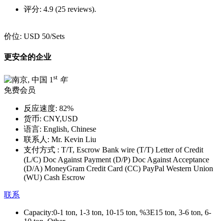
评分:
4.9 (25 reviews).
价位:
USD 50
/Sets
更安全的企业
st
1
年
免费会员
反应速度:
82%
货币:
CNY,USD
语言:
English, Chinese
联系人:
Mr. Kevin Liu
支付方式 :
T/T, Escrow Bank wire (T/T) Letter of Credit
(L/C) Doc Against Payment (D/P) Doc Against Acceptance
(D/A) MoneyGram Credit Card (CC) PayPal Western Union
(WU) Cash Escrow
联系
Capacity:
0-1 ton, 1-3 ton, 10-15 ton, %3E15 ton, 3-6 ton, 6-