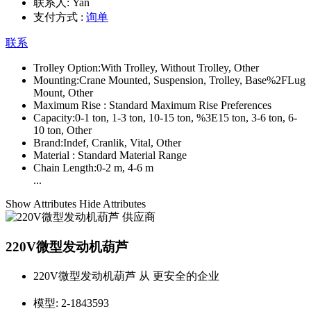
联系人:
Yan
支付方式 :
询单
联系
Trolley Option:
With Trolley, Without Trolley, Other
Mounting:
Crane Mounted, Suspension, Trolley, Base%2FLug
Mount, Other
Maximum Rise :
Standard Maximum Rise Preferences
Capacity:
0-1 ton, 1-3 ton, 10-15 ton, %3E15 ton, 3-6 ton, 6-
10 ton, Other
Brand:
Indef, Cranlik, Vital, Other
Material :
Standard Material Range
Chain Length:
0-2 m, 4-6 m
...
Show Attributes
Hide Attributes
220V微型发动机葫芦
220V微型发动机葫芦 从 更安全的企业
模型:
2-1843593