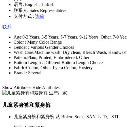
语言:
English, Turkish
联系人:
Sales Representative
支付方式 :
询单
联系
Age:
0-3 Years, 3-5 Years, 5-7 Years, 9-12 Years, Other, 7-9 Yea
Color :
Many Color Range
Gender :
Various Gender Choices
Wash Care:
Machine wash, Dry clean, Bleach Wash, Handwash
Pattern:
Plain, Printed, Embroidered, Other
Bottom Length :
Different Bottom Length Choices
Fabric:
Cotton, Other, Lycra Cotton, Hosiery
Brand :
Several
...
Show Attributes
Hide Attributes
儿童紧身裤和紧身裤
儿童紧身裤和紧身裤 从 Bolero Socks SAN. LTD。STI