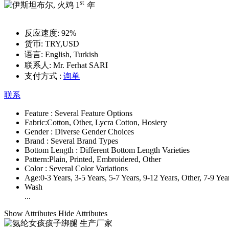
st
1
年
反应速度:
92%
货币:
TRY,USD
语言:
English, Turkish
联系人:
Mr. Ferhat SARI
支付方式 :
询单
联系
Feature :
Several Feature Options
Fabric:
Cotton, Other, Lycra Cotton, Hosiery
Gender :
Diverse Gender Choices
Brand :
Several Brand Types
Bottom Length :
Different Bottom Length Varieties
Pattern:
Plain, Printed, Embroidered, Other
Color :
Several Color Variations
Age:
0-3 Years, 3-5 Years, 5-7 Years, 9-12 Years, Other, 7-9 Yea
Wash
...
Show Attributes
Hide Attributes