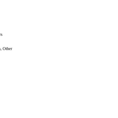
rs
, Other