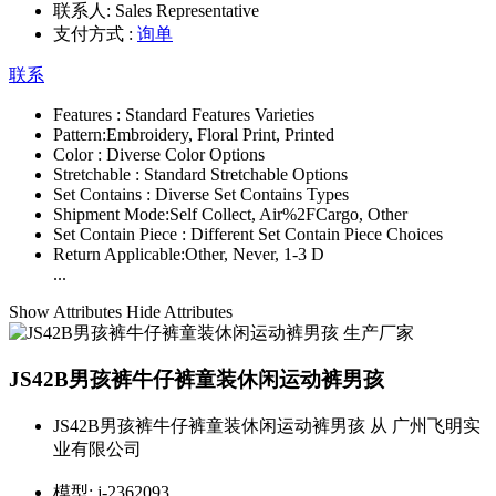
联系人:
Sales Representative
支付方式 :
询单
联系
Features :
Standard Features Varieties
Pattern:
Embroidery, Floral Print, Printed
Color :
Diverse Color Options
Stretchable :
Standard Stretchable Options
Set Contains :
Diverse Set Contains Types
Shipment Mode:
Self Collect, Air%2FCargo, Other
Set Contain Piece :
Different Set Contain Piece Choices
Return Applicable:
Other, Never, 1-3 D
...
Show Attributes
Hide Attributes
JS42B男孩裤牛仔裤童装休闲运动裤男孩
JS42B男孩裤牛仔裤童装休闲运动裤男孩 从 广州飞明实
业有限公司
模型:
j-2362093