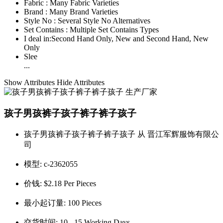
Fabric :
Many Fabric Varieties
Brand :
Many Brand Varieties
Style No :
Several Style No Alternatives
Set Contains :
Multiple Set Contains Types
I deal in:
Second Hand Only, New and Second Hand, New
Only
Slee
...
Show Attributes
Hide Attributes
孩子男孩裤子孩子裤子裤子孩子
孩子男孩裤子孩子裤子裤子孩子 从 晋江军辉服饰有限公
司
模型:
c-2362055
价钱:
$2.18 Per Pieces
最小起订量:
100 Pieces
交货时间:
10 - 15 Working Days