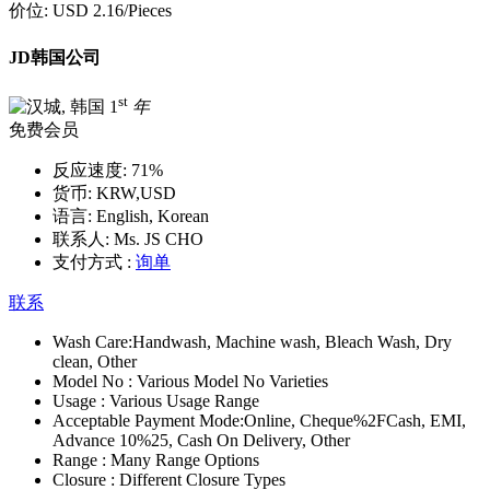
价位:
USD 2.16
/Pieces
JD韩国公司
st
1
年
免费会员
反应速度:
71%
货币:
KRW,USD
语言:
English, Korean
联系人:
Ms. JS CHO
支付方式 :
询单
联系
Wash Care:
Handwash, Machine wash, Bleach Wash, Dry
clean, Other
Model No :
Various Model No Varieties
Usage :
Various Usage Range
Acceptable Payment Mode:
Online, Cheque%2FCash, EMI,
Advance 10%25, Cash On Delivery, Other
Range :
Many Range Options
Closure :
Different Closure Types