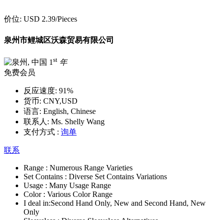
价位:
USD 2.39
/Pieces
泉州市鲤城区沃森贸易有限公司
st
1
年
免费会员
反应速度:
91%
货币:
CNY,USD
语言:
English, Chinese
联系人:
Ms. Shelly Wang
支付方式 :
询单
联系
Range :
Numerous Range Varieties
Set Contains :
Diverse Set Contains Variations
Usage :
Many Usage Range
Color :
Various Color Range
I deal in:
Second Hand Only, New and Second Hand, New
Only