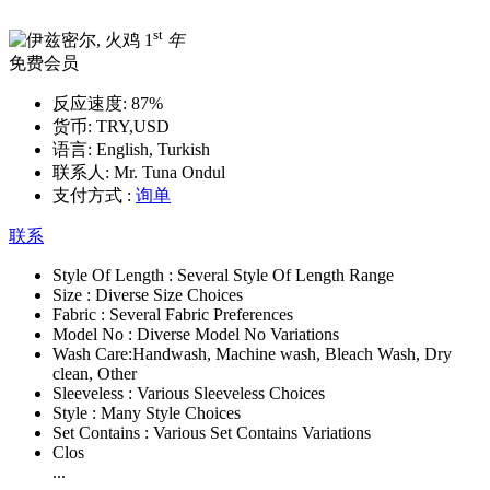
st
1
年
免费会员
反应速度:
87%
货币:
TRY,USD
语言:
English, Turkish
联系人:
Mr. Tuna Ondul
支付方式 :
询单
联系
Style Of Length :
Several Style Of Length Range
Size :
Diverse Size Choices
Fabric :
Several Fabric Preferences
Model No :
Diverse Model No Variations
Wash Care:
Handwash, Machine wash, Bleach Wash, Dry
clean, Other
Sleeveless :
Various Sleeveless Choices
Style :
Many Style Choices
Set Contains :
Various Set Contains Variations
Clos
...