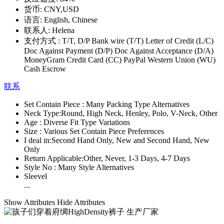
货币:
CNY,USD
语言:
English, Chinese
联系人:
Helena
支付方式 :
T/T, D/P Bank wire (T/T) Letter of Credit (L/C)
Doc Against Payment (D/P) Doc Against Acceptance (D/A)
MoneyGram Credit Card (CC) PayPal Western Union (WU)
Cash Escrow
联系
Set Contain Piece :
Many Packing Type Alternatives
Neck Type:
Round, High Neck, Henley, Polo, V-Neck, Other
Age :
Diverse Fit Type Variations
Size :
Various Set Contain Piece Preferences
I deal in:
Second Hand Only, New and Second Hand, New
Only
Return Applicable:
Other, Never, 1-3 Days, 4-7 Days
Style No :
Many Style Alternatives
Sleevel
...
Show Attributes
Hide Attributes