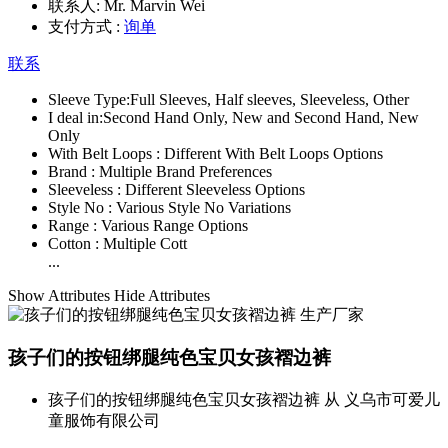
联系人:
Mr. Marvin Wei
支付方式 :
询单
联系
Sleeve Type:
Full Sleeves, Half sleeves, Sleeveless, Other
I deal in:
Second Hand Only, New and Second Hand, New
Only
With Belt Loops :
Different With Belt Loops Options
Brand :
Multiple Brand Preferences
Sleeveless :
Different Sleeveless Options
Style No :
Various Style No Variations
Range :
Various Range Options
Cotton :
Multiple Cott
...
Show Attributes
Hide Attributes
孩子们的按钮绑腿纯色宝贝女孩褶边裤
孩子们的按钮绑腿纯色宝贝女孩褶边裤 从 义乌市可爱儿
童服饰有限公司