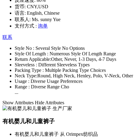
反应速度:
80%
货币:
CNY,USD
语言:
English, Chinese
联系人:
Ms. sunny Yue
支付方式 :
询单
联系
Style No :
Several Style No Options
Style Of Length :
Numerous Style Of Length Range
Return Applicable:
Other, Never, 1-3 Days, 4-7 Days
Sleeveless :
Different Sleeveless Types
Packing Type :
Multiple Packing Type Choices
Neck Type:
Round, High Neck, Henley, Polo, V-Neck, Other
Usage :
Diverse Usage Preferences
Range :
Diverse Range Cho
...
Show Attributes
Hide Attributes
有机婴儿和儿童裤子
有机婴儿和儿童裤子 从 Orimpex纺织品