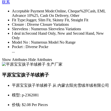
联系
Acceptable Payment Mode:
Online, Cheque%2FCash, EMI,
Advance 10%25, Cash On Delivery, Other
Fit Type:
Jogger, Slim Fit, Skinny Fit, Straight Fit
Closure :
Diverse Closure Variations
Sleeveless :
Numerous Sleeveless Variations
I deal in:
Second Hand Only, New and Second Hand, New
Only
Model No :
Numerous Model No Range
Pocket :
Diverse Pocke
...
Show Attributes
Hide Attributes
平原宝宝孩子羊绒裤子
平原宝宝孩子羊绒裤子 从 内蒙古阳光雪绒羊绒有限公司
模型:
p-2362081
价钱:
$2.08 Per Pieces