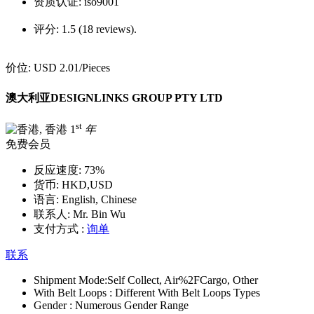
资质认证:
iso9001
评分:
1.5 (18 reviews).
价位:
USD 2.01
/Pieces
澳大利亚DESIGNLINKS GROUP PTY LTD
st
1
年
免费会员
反应速度:
73%
货币:
HKD,USD
语言:
English, Chinese
联系人:
Mr. Bin Wu
支付方式 :
询单
联系
Shipment Mode:
Self Collect, Air%2FCargo, Other
With Belt Loops :
Different With Belt Loops Types
Gender :
Numerous Gender Range