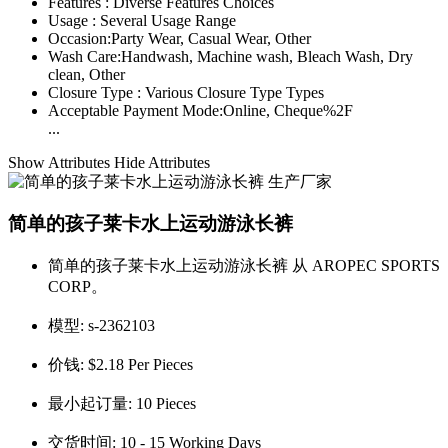
Features :
Diverse Features Choices
Usage :
Several Usage Range
Occasion:
Party Wear, Casual Wear, Other
Wash Care:
Handwash, Machine wash, Bleach Wash, Dry
clean, Other
Closure Type :
Various Closure Type Types
Acceptable Payment Mode:
Online, Cheque%2F
...
Show Attributes
Hide Attributes
简单的孩子莱卡水上运动游泳长裤
简单的孩子莱卡水上运动游泳长裤 从 AROPEC SPORTS
CORP。
模型:
s-2362103
价钱:
$2.18 Per Pieces
最小起订量:
10 Pieces
交货时间:
10 - 15 Working Days