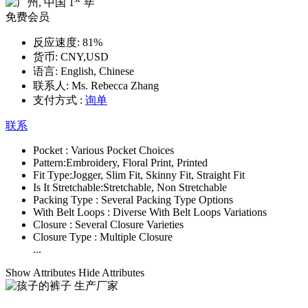
1
年
免费会员
反应速度:
81%
货币:
CNY,USD
语言:
English, Chinese
联系人:
Ms. Rebecca Zhang
支付方式 :
询单
联系
Pocket :
Various Pocket Choices
Pattern:
Embroidery, Floral Print, Printed
Fit Type:
Jogger, Slim Fit, Skinny Fit, Straight Fit
Is It Stretchable:
Stretchable, Non Stretchable
Packing Type :
Several Packing Type Options
With Belt Loops :
Diverse With Belt Loops Variations
Closure :
Several Closure Varieties
Closure Type :
Multiple Closure
...
Show Attributes
Hide Attributes