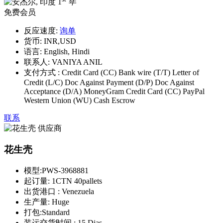
1
年
免费会员
反应速度:
询单
货币:
INR,USD
语言:
English, Hindi
联系人:
VANIYA ANIL
支付方式 :
Credit Card (CC) Bank wire (T/T) Letter of
Credit (L/C) Doc Against Payment (D/P) Doc Against
Acceptance (D/A) MoneyGram Credit Card (CC) PayPal
Western Union (WU) Cash Escrow
联系
花生壳
模型:
PWS-3968881
起订量:
1CTN 40pallets
出货港口 :
Venezuela
生产量:
Huge
打包:
Standard
装运交货时间 :
15 Dias