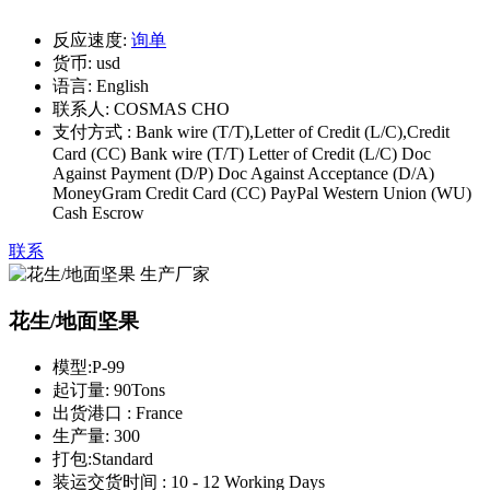
反应速度:
询单
货币:
usd
语言:
English
联系人:
COSMAS CHO
支付方式 :
Bank wire (T/T),Letter of Credit (L/C),Credit
Card (CC) Bank wire (T/T) Letter of Credit (L/C) Doc
Against Payment (D/P) Doc Against Acceptance (D/A)
MoneyGram Credit Card (CC) PayPal Western Union (WU)
Cash Escrow
联系
花生/地面坚果
模型:
P-99
起订量:
90Tons
出货港口 :
France
生产量:
300
打包:
Standard
装运交货时间 :
10 - 12 Working Days