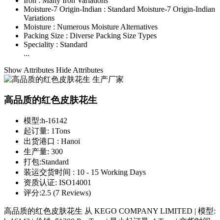
Iron :
Many Iron Variations
Moisture-7 Origin-Indian :
Standard Moisture-7 Origin-Indian
Variations
Moisture :
Numerous Moisture Alternatives
Packing Size :
Diverse Packing Size Types
Speciality :
Standard
...
Show Attributes
Hide Attributes
高品质的红色皮肤花生
模型:
h-16142
起订量:
1Tons
出货港口 :
Hanoi
生产量:
300
打包:
Standard
装运交货时间 :
10 - 15 Working Days
资质认证:
ISO14001
评分:
2.5 (7 Reviews)
高品质的红色皮肤花生 从 KEGO COMPANY LIMITED | 模型: