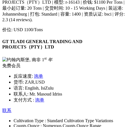
PROJECTS（PTY）LTD | 模型: r-16143 | 价钱: $1100 Per Tons |
最小起订量: 20 Tons | 交货时间: 10 - 15 Working Days | 装运港:
Johannesburg | 打包: Standard | 容量: 1400 | 资质认证: bsci | 评分:
2.3 (14 reviews).
价位:
USD 1100
/Tons
GT TLADI GENERAL TRADING AND
PROJECTS（PTY）LTD
st
1
年
免费会员
反应速度:
询单
货币:
ZAR,USD
语言:
English, IsiZulu
联系人:
Mr. Masoud Idriss
支付方式 :
询单
联系
Cultivation Type :
Standard Cultivation Type Variations
Counts Ounce :
Numerous Counts Ounce Range