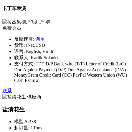
卡丁车表演
st
1
年
免费会员
反应速度:
询单
货币:
INR,USD
语言:
English, Hindi
联系人:
Kartik Solanki
支付方式 :
T/T, D/P Bank wire (T/T) Letter of Credit (L/C)
Doc Against Payment (D/P) Doc Against Acceptance (D/A)
MoneyGram Credit Card (CC) PayPal Western Union (WU)
Cash Escrow
联系
盐渍花生
模型:
S-338
起订量:
1Tons