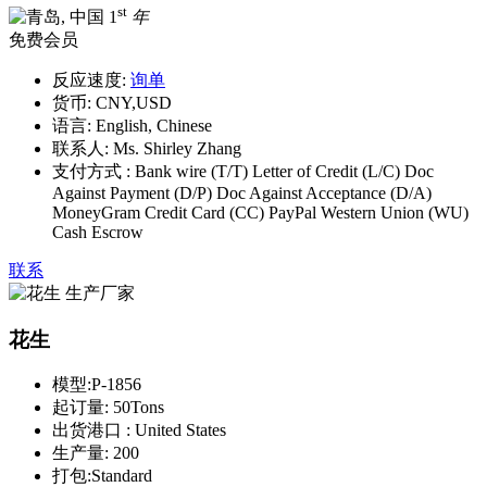
st
1
年
免费会员
反应速度:
询单
货币:
CNY,USD
语言:
English, Chinese
联系人:
Ms. Shirley Zhang
支付方式 :
Bank wire (T/T) Letter of Credit (L/C) Doc
Against Payment (D/P) Doc Against Acceptance (D/A)
MoneyGram Credit Card (CC) PayPal Western Union (WU)
Cash Escrow
联系
花生
模型:
P-1856
起订量:
50Tons
出货港口 :
United States
生产量:
200
打包:
Standard