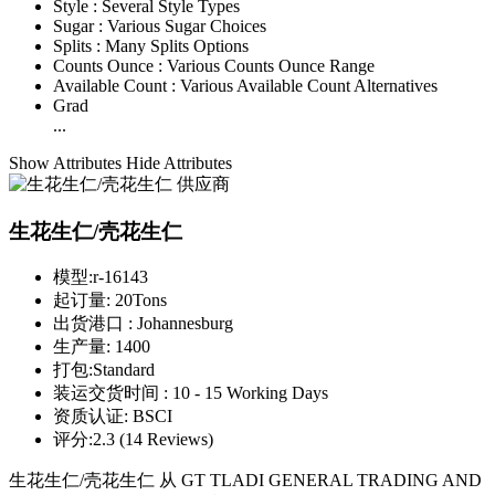
Style :
Several Style Types
Sugar :
Various Sugar Choices
Splits :
Many Splits Options
Counts Ounce :
Various Counts Ounce Range
Available Count :
Various Available Count Alternatives
Grad
...
Show Attributes
Hide Attributes
生花生仁/壳花生仁
模型:
r-16143
起订量:
20Tons
出货港口 :
Johannesburg
生产量:
1400
打包:
Standard
装运交货时间 :
10 - 15 Working Days
资质认证:
BSCI
评分:
2.3 (14 Reviews)
生花生仁/壳花生仁 从 GT TLADI GENERAL TRADING AND