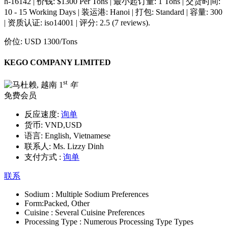
h-16142 | 价钱: $1300 Per Tons | 最小起订量: 1 Tons | 交货时间:
10 - 15 Working Days | 装运港: Hanoi | 打包: Standard | 容量: 300
| 资质认证: iso14001 | 评分: 2.5 (7 reviews).
价位:
USD 1300
/Tons
KEGO COMPANY LIMITED
st
1
年
免费会员
反应速度:
询单
货币:
VND,USD
语言:
English, Vietnamese
联系人:
Ms. Lizzy Dinh
支付方式 :
询单
联系
Sodium :
Multiple Sodium Preferences
Form:
Packed, Other
Cuisine :
Several Cuisine Preferences
Processing Type :
Numerous Processing Type Types