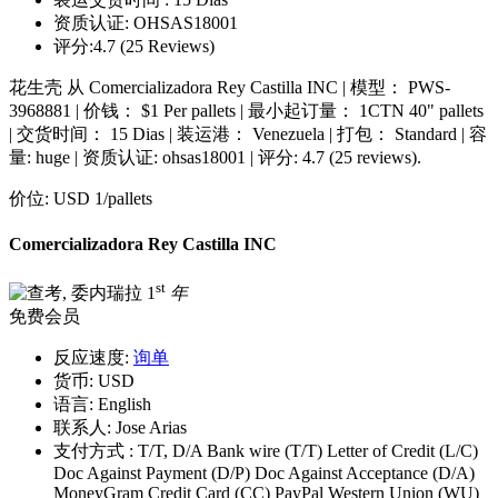
资质认证:
OHSAS18001
评分:
4.7 (25 Reviews)
花生壳 从 Comercializadora Rey Castilla INC | 模型： PWS-
3968881 | 价钱： $1 Per pallets | 最小起订量： 1CTN 40" pallets
| 交货时间： 15 Dias | 装运港： Venezuela | 打包： Standard | 容
量: huge | 资质认证: ohsas18001 | 评分: 4.7 (25 reviews).
价位:
USD 1
/pallets
Comercializadora Rey Castilla INC
st
1
年
免费会员
反应速度:
询单
货币:
USD
语言:
English
联系人:
Jose Arias
支付方式 :
T/T, D/A Bank wire (T/T) Letter of Credit (L/C)
Doc Against Payment (D/P) Doc Against Acceptance (D/A)
MoneyGram Credit Card (CC) PayPal Western Union (WU)