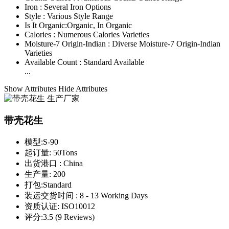
Iron :
Several Iron Options
Style :
Various Style Range
Is It Organic:
Organic, In Organic
Calories :
Numerous Calories Varieties
Moisture-7 Origin-Indian :
Diverse Moisture-7 Origin-Indian
Varieties
Available Count :
Standard Available
...
Show Attributes
Hide Attributes
带壳花生
模型:
S-90
起订量:
50Tons
出货港口 :
China
生产量:
200
打包:
Standard
装运交货时间 :
8 - 13 Working Days
资质认证:
ISO10012
评分:
3.5 (9 Reviews)