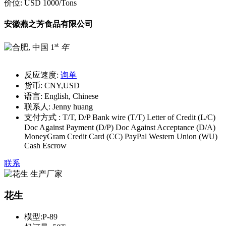
价位:
USD 1000
/Tons
安徽燕之芳食品有限公司
st
1
年
反应速度:
询单
货币:
CNY,USD
语言:
English, Chinese
联系人:
Jenny huang
支付方式 :
T/T, D/P Bank wire (T/T) Letter of Credit (L/C)
Doc Against Payment (D/P) Doc Against Acceptance (D/A)
MoneyGram Credit Card (CC) PayPal Western Union (WU)
Cash Escrow
联系
花生
模型:
P-89