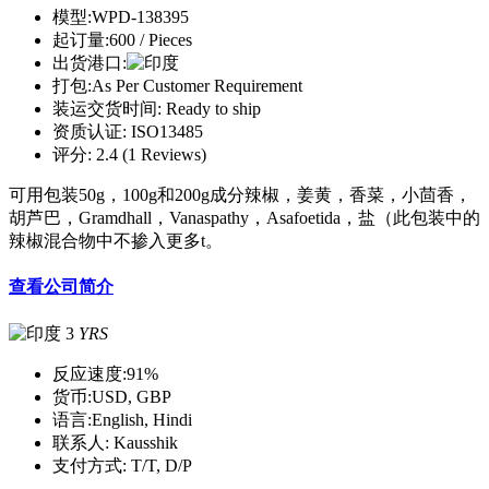
模型:
WPD-138395
起订量:
600 / Pieces
出货港口:
打包:
As Per Customer Requirement
装运交货时间:
Ready to ship
资质认证:
ISO13485
评分:
2.4 (1 Reviews)
可用包装50g，100g和200g成分辣椒，姜黄，香菜，小茴香，
胡芦巴，Gramdhall，Vanaspathy，Asafoetida，盐（此包装中的
辣椒混合物中不掺入更多t。
查看公司简介
3
YRS
反应速度:
91%
货币:
USD, GBP
语言:
English, Hindi
联系人:
Kausshik
支付方式:
T/T, D/P