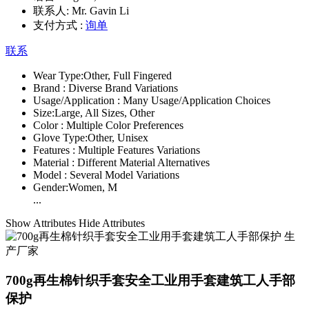
联系人:
Mr. Gavin Li
支付方式 :
询单
联系
Wear Type:
Other, Full Fingered
Brand :
Diverse Brand Variations
Usage/Application :
Many Usage/Application Choices
Size:
Large, All Sizes, Other
Color :
Multiple Color Preferences
Glove Type:
Other, Unisex
Features :
Multiple Features Variations
Material :
Different Material Alternatives
Model :
Several Model Variations
Gender:
Women, M
...
Show Attributes
Hide Attributes
700g再生棉针织手套安全工业用手套建筑工人手部
保护