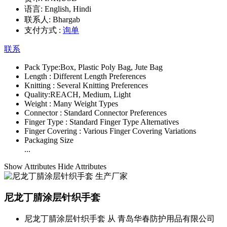
语言:
English, Hindi
联系人:
Bhargab
支付方式 :
询单
联系
Pack Type:
Box, Plastic Poly Bag, Jute Bag
Length :
Different Length Preferences
Knitting :
Several Knitting Preferences
Quality:
REACH, Medium, Light
Weight :
Many Weight Types
Connector :
Standard Connector Preferences
Finger Type :
Standard Finger Type Alternatives
Finger Covering :
Various Finger Covering Variations
Packaging Size
...
Show Attributes
Hide Attributes
尼龙丁腈涂层针织手套
尼龙丁腈涂层针织手套 从 青岛华春防护用品有限公司