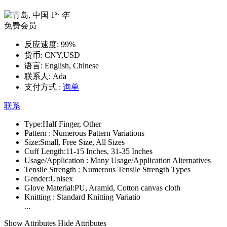
st
1
年
免费会员
反应速度:
99%
货币:
CNY,USD
语言:
English, Chinese
联系人:
Ada
支付方式 :
询单
联系
Type:
Half Finger, Other
Pattern :
Numerous Pattern Variations
Size:
Small, Free Size, All Sizes
Cuff Length:
11-15 Inches, 31-35 Inches
Usage/Application :
Many Usage/Application Alternatives
Tensile Strength :
Numerous Tensile Strength Types
Gender:
Unisex
Glove Material:
PU, Aramid, Cotton canvas cloth
Knitting :
Standard Knitting Variatio
...
Show Attributes
Hide Attributes