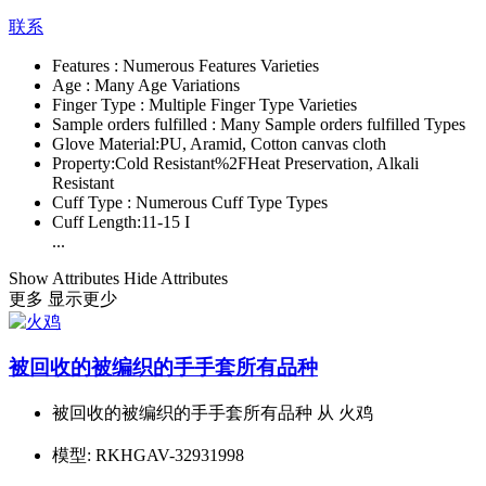
联系
Features :
Numerous Features Varieties
Age :
Many Age Variations
Finger Type :
Multiple Finger Type Varieties
Sample orders fulfilled :
Many Sample orders fulfilled Types
Glove Material:
PU, Aramid, Cotton canvas cloth
Property:
Cold Resistant%2FHeat Preservation, Alkali
Resistant
Cuff Type :
Numerous Cuff Type Types
Cuff Length:
11-15 I
...
Show Attributes
Hide Attributes
更多
显示更少
被回收的被编织的手手套所有品种
被回收的被编织的手手套所有品种 从 火鸡
模型:
RKHGAV-32931998