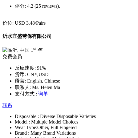
评分:
4.2 (25 reviews).
价位:
USD 3.48
/Pairs
沂水宜盛劳保有限公司
st
1
年
免费会员
反应速度:
91%
货币:
CNY,USD
语言:
English, Chinese
联系人:
Ms. Helen Ma
支付方式 :
询单
联系
Disposable :
Diverse Disposable Varieties
Model :
Multiple Model Choices
Wear Type:
Other, Full Fingered
Brand :
Many Brand Variations