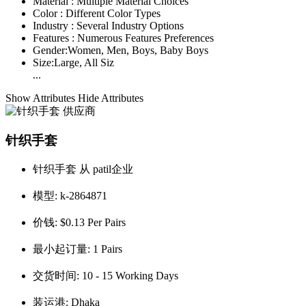
Material :
Multiple Material Choices
Color :
Different Color Types
Industry :
Several Industry Options
Features :
Numerous Features Preferences
Gender:
Women, Men, Boys, Baby Boys
Size:
Large, All Siz
...
Show Attributes
Hide Attributes
针织手套
针织手套 从 patil企业
模型:
k-2864871
价钱:
$0.13 Per Pairs
最小起订量:
1 Pairs
交货时间:
10 - 15 Working Days
装运港:
Dhaka