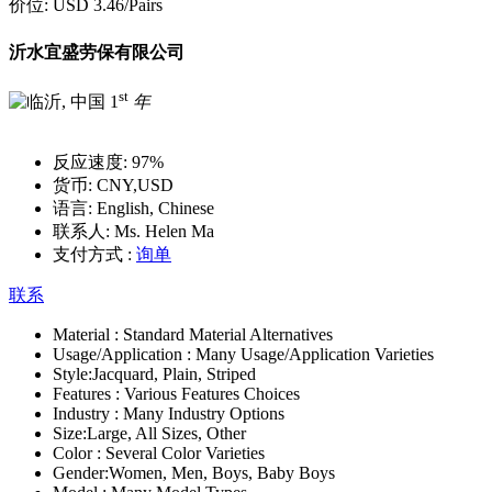
价位:
USD 3.46
/Pairs
沂水宜盛劳保有限公司
st
1
年
反应速度:
97%
货币:
CNY,USD
语言:
English, Chinese
联系人:
Ms. Helen Ma
支付方式 :
询单
联系
Material :
Standard Material Alternatives
Usage/Application :
Many Usage/Application Varieties
Style:
Jacquard, Plain, Striped
Features :
Various Features Choices
Industry :
Many Industry Options
Size:
Large, All Sizes, Other
Color :
Several Color Varieties
Gender:
Women, Men, Boys, Baby Boys