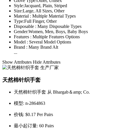
Glove Type:
Other, Unisex
Style:
Jacquard, Plain, Striped
Size:
Large, All Sizes, Other
Material :
Multiple Material Types
Type:
Full Finger, Other
Disposable :
Many Disposable Types
Gender:
Women, Men, Boys, Baby Boys
Features :
Multiple Features Options
Model :
Several Model Options
Brand :
Many Brand Alt
...
Show Attributes
Hide Attributes
天然棉针织手套
天然棉针织手套 从 Bhargab＆amp; Co.
模型:
n-2864863
价钱:
$0.17 Per Pairs
最小起订量:
60 Pairs