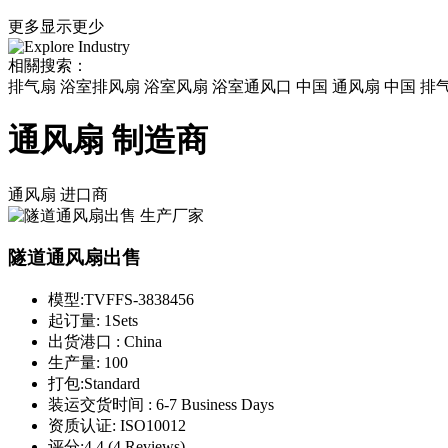
更多
显示更少
相關搜索：
排气扇 浴室排风扇 浴室风扇 浴室通风口 中国 通风扇 中国 排
通风扇 制造商
通风扇
进口商
隧道通风扇出售
模型:
TVFFS-3838456
起订量:
1Sets
出货港口 :
China
生产量:
100
打包:
Standard
装运交货时间 :
6-7 Business Days
资质认证:
ISO10012
评分:
4.4 (4 Reviews)