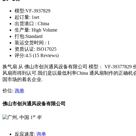
模型:
VF-3937829
起订量:
1set
出货港口 :
China
生产量:
High Volume
打包:
Standard
装运交货时间 :
1
资质认证:
ISO17025
评分:
4.5 (15 Reviews)
换气扇 从 佛山市创兴通风设备有限公司 模型： VF-39377829 价钱：
风扇而得到认可.我们是以最低利率China 通风扇制作的正确
国市场的着名企业.
价位:
询单
佛山市创兴通风设备有限公司
st
1
年
反应速度:
询单