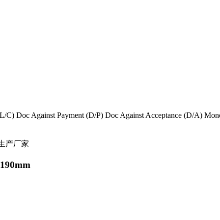
it (L/C) Doc Against Payment (D/P) Doc Against Acceptance (D/A) 
190mm