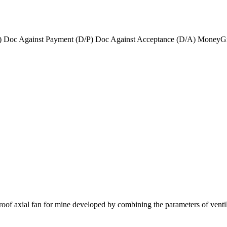
L/C) Doc Against Payment (D/P) Doc Against Acceptance (D/A) Mone
f axial fan for mine developed by combining the parameters of ventilat