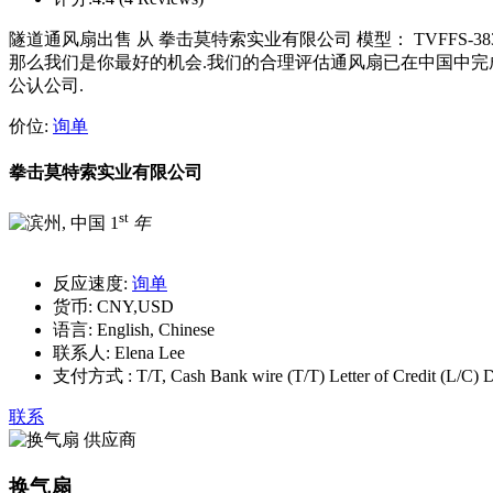
隧道通风扇出售 从 拳击莫特索实业有限公司 模型： TVFFS-383884
那么我们是你最好的机会.我们的合理评估通风扇已在中国中完
公认公司.
价位:
询单
拳击莫特索实业有限公司
st
1
年
反应速度:
询单
货币:
CNY,USD
语言:
English, Chinese
联系人:
Elena Lee
支付方式 :
T/T, Cash Bank wire (T/T) Letter of Credit (L/
联系
换气扇