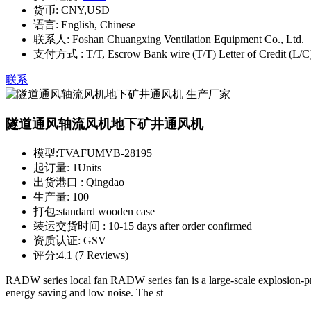
货币:
CNY,USD
语言:
English, Chinese
联系人:
Foshan Chuangxing Ventilation Equipment Co., Ltd.
支付方式 :
T/T, Escrow Bank wire (T/T) Letter of Credit (
联系
隧道通风轴流风机地下矿井通风机
模型:
TVAFUMVB-28195
起订量:
1Units
出货港口 :
Qingdao
生产量:
100
打包:
standard wooden case
装运交货时间 :
10-15 days after order confirmed
资质认证:
GSV
评分:
4.1 (7 Reviews)
RADW series local fan RADW series fan is a large-scale explosion-proo
energy saving and low noise. The st