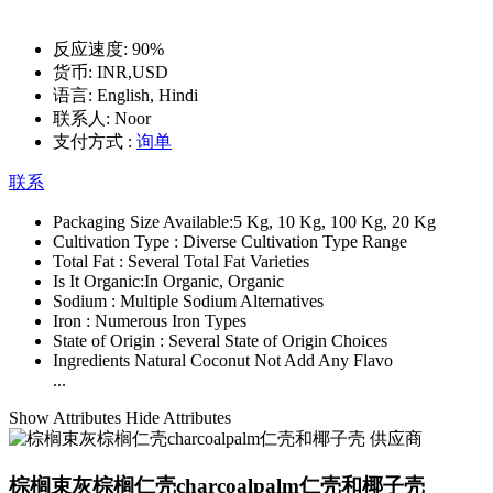
反应速度:
90%
货币:
INR,USD
语言:
English, Hindi
联系人:
Noor
支付方式 :
询单
联系
Packaging Size Available:
5 Kg, 10 Kg, 100 Kg, 20 Kg
Cultivation Type :
Diverse Cultivation Type Range
Total Fat :
Several Total Fat Varieties
Is It Organic:
In Organic, Organic
Sodium :
Multiple Sodium Alternatives
Iron :
Numerous Iron Types
State of Origin :
Several State of Origin Choices
Ingredients Natural Coconut Not Add Any Flavo
...
Show Attributes
Hide Attributes
棕榈束灰棕榈仁壳charcoalpalm仁壳和椰子壳