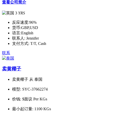
查看公司简介
3
YRS
反应速度:
96%
货币:
GBP,USD
语言:
English
联系人:
Jennifer
支付方式:
T/T, Cash
联系
卖黄椰子
卖黄椰子 从 泰国
模型:
SYC-37662274
价钱:
$面议 Per KGs
最小起订量:
1100 KGs