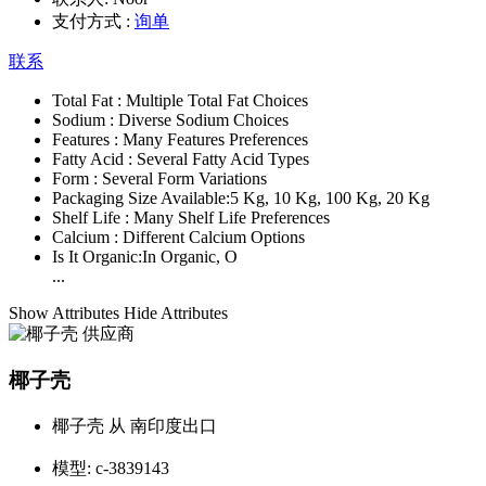
支付方式 :
询单
联系
Total Fat :
Multiple Total Fat Choices
Sodium :
Diverse Sodium Choices
Features :
Many Features Preferences
Fatty Acid :
Several Fatty Acid Types
Form :
Several Form Variations
Packaging Size Available:
5 Kg, 10 Kg, 100 Kg, 20 Kg
Shelf Life :
Many Shelf Life Preferences
Calcium :
Different Calcium Options
Is It Organic:
In Organic, O
...
Show Attributes
Hide Attributes
椰子壳
椰子壳 从 南印度出口
模型:
c-3839143