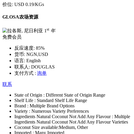
价位:
USD 0.19
/KGs
GLOSA农场资源
st
1
年
免费会员
反应速度:
85%
货币:
NGN,USD
语言:
English
联系人:
DOUGLAS
支付方式 :
询单
联系
State of Origin :
Different State of Origin Range
Shelf Life :
Standard Shelf Life Range
Brand :
Multiple Brand Options
Variety :
Numerous Variety Preferences
Ingredients Natural Coconut Not Add Any Flavour :
Multiple
Ingredients Natural Coconut Not Add Any Flavour Varieties
Coconut Size available:
Medium, Other
Imported :
Many Imported