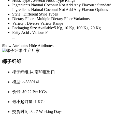
Husk Type :
Several Husk Type Range
Ingredients Natural Coconut Not Add Any Flavour :
Standard
Ingredients Natural Coconut Not Add Any Flavour Options
Style :
Different Style Types
Dietary Fiber :
Multiple Dietary Fiber Variations
Variety :
Diverse Variety Range
Packaging Size Available:
5 Kg, 10 Kg, 100 Kg, 20 Kg
Fatty Acid :
Various F
...
Show Attributes
Hide Attributes
椰子纤维
椰子纤维 从 南印度出口
模型:
c-3839141
价钱:
$0.22 Per KGs
最小起订量:
1 KGs
交货时间:
3 - 7 Working Days