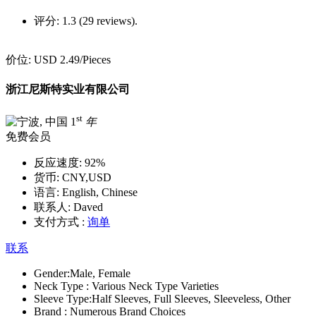
评分:
1.3 (29 reviews).
价位:
USD 2.49
/Pieces
浙江尼斯特实业有限公司
st
1
年
免费会员
反应速度:
92%
货币:
CNY,USD
语言:
English, Chinese
联系人:
Daved
支付方式 :
询单
联系
Gender:
Male, Female
Neck Type :
Various Neck Type Varieties
Sleeve Type:
Half Sleeves, Full Sleeves, Sleeveless, Other
Brand :
Numerous Brand Choices