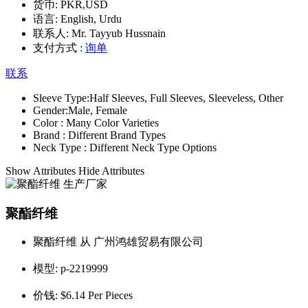
货币:
PKR,USD
语言:
English, Urdu
联系人:
Mr. Tayyub Hussnain
支付方式 :
询单
联系
Sleeve Type:
Half Sleeves, Full Sleeves, Sleeveless, Other
Gender:
Male, Female
Color :
Many Color Varieties
Brand :
Different Brand Types
Neck Type :
Different Neck Type Options
Show Attributes
Hide Attributes
聚酯纤维
聚酯纤维 从 广州鸿雄贸易有限公司
模型:
p-2219999
价钱:
$6.14 Per Pieces