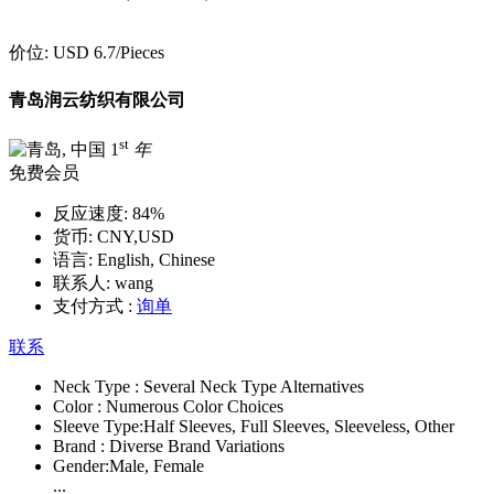
价位:
USD 6.7
/Pieces
青岛润云纺织有限公司
st
1
年
免费会员
反应速度:
84%
货币:
CNY,USD
语言:
English, Chinese
联系人:
wang
支付方式 :
询单
联系
Neck Type :
Several Neck Type Alternatives
Color :
Numerous Color Choices
Sleeve Type:
Half Sleeves, Full Sleeves, Sleeveless, Other
Brand :
Diverse Brand Variations
Gender:
Male, Female
...