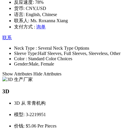
反应速度:
78%
货币:
CNY,USD
语言:
English, Chinese
联系人:
Ms. Roxanna Xiang
支付方式 :
询单
联系
Neck Type :
Several Neck Type Options
Sleeve Type:
Half Sleeves, Full Sleeves, Sleeveless, Other
Color :
Standard Color Choices
Gender:
Male, Female
Show Attributes
Hide Attributes
3D
3D 从 常青机构
模型:
3-2219951
价钱:
$5.06 Per Pieces