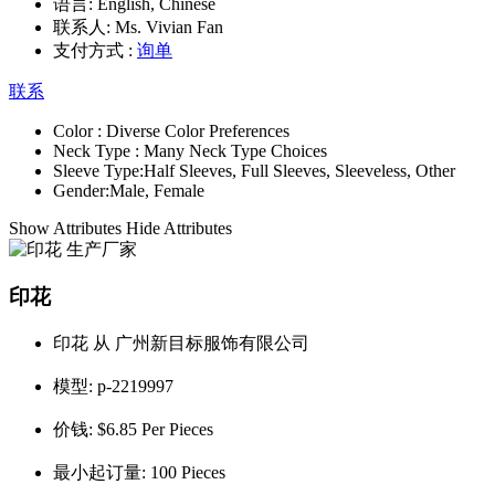
语言:
English, Chinese
联系人:
Ms. Vivian Fan
支付方式 :
询单
联系
Color :
Diverse Color Preferences
Neck Type :
Many Neck Type Choices
Sleeve Type:
Half Sleeves, Full Sleeves, Sleeveless, Other
Gender:
Male, Female
Show Attributes
Hide Attributes
印花
印花 从 广州新目标服饰有限公司
模型:
p-2219997
价钱:
$6.85 Per Pieces
最小起订量:
100 Pieces