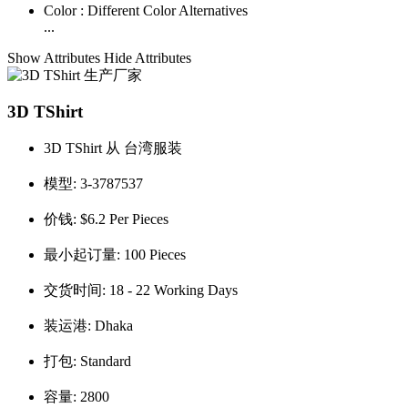
Color :
Different Color Alternatives
...
Show Attributes
Hide Attributes
3D TShirt
3D TShirt 从 台湾服装
模型:
3-3787537
价钱:
$6.2 Per Pieces
最小起订量:
100 Pieces
交货时间:
18 - 22 Working Days
装运港:
Dhaka
打包:
Standard
容量:
2800