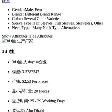
联系
Gender:
Male, Female
Brand :
Different Brand Range
Color :
Several Color Varieties
Sleeve Type:
Half Sleeves, Full Sleeves, Sleeveless, Other
Neck Type :
Many Neck Type Alternatives
Show Attributes
Hide Attributes
3d t恤
3d t恤 从 dayasa企业
模型:
3-3787547
价钱:
$2.53 Per Pieces
最小起订量:
20 Pieces
交货时间:
25 - 29 Working Days
装运港:
Abu Dhabi