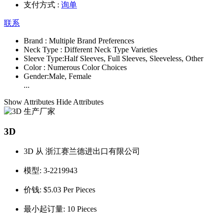
支付方式 :
询单
联系
Brand :
Multiple Brand Preferences
Neck Type :
Different Neck Type Varieties
Sleeve Type:
Half Sleeves, Full Sleeves, Sleeveless, Other
Color :
Numerous Color Choices
Gender:
Male, Female
...
Show Attributes
Hide Attributes
3D
3D 从 浙江赛兰德进出口有限公司
模型:
3-2219943
价钱:
$5.03 Per Pieces
最小起订量:
10 Pieces