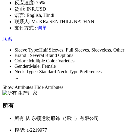
反应速度:
75%
货币:
INR,USD
语言:
English, Hindi
联系人:
Mr. KRa.SENTHILL NATHAN
支付方式 :
询单
联系
Sleeve Type:
Half Sleeves, Full Sleeves, Sleeveless, Other
Brand :
Several Brand Options
Color :
Multiple Color Varieties
Gender:
Male, Female
Neck Type :
Standard Neck Type Preferences
...
Show Attributes
Hide Attributes
所有
所有 从 东顿运动服饰（深圳）有限公司
模型:
a-2219977