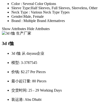
Color :
Several Color Options
Sleeve Type:
Half Sleeves, Full Sleeves, Sleeveless, Other
Neck Type :
Various Neck Type Types
Gender:
Male, Female
Brand :
Multiple Brand Alternatives
Show Attributes
Hide Attributes
3d t恤
3d t恤 从 dayasa企业
模型:
3-3787545
价钱:
$2.27 Per Pieces
最小起订量:
80 Pieces
交货时间:
25 - 29 Working Days
装运港:
Abu Dhabi