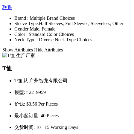
联系
Brand :
Multiple Brand Choices
Sleeve Type:
Half Sleeves, Full Sleeves, Sleeveless, Other
Gender:
Male, Female
Color :
Standard Color Choices
Neck Type :
Diverse Neck Type Choices
Show Attributes
Hide Attributes
T恤
T恤 从 广州智龙有限公司
模型:
t-2219959
价钱:
$3.56 Per Pieces
最小起订量:
40 Pieces
交货时间:
10 - 15 Working Days