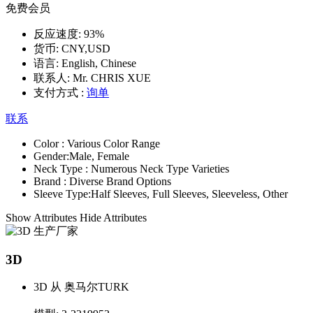
免费会员
反应速度:
93%
货币:
CNY,USD
语言:
English, Chinese
联系人:
Mr. CHRIS XUE
支付方式 :
询单
联系
Color :
Various Color Range
Gender:
Male, Female
Neck Type :
Numerous Neck Type Varieties
Brand :
Diverse Brand Options
Sleeve Type:
Half Sleeves, Full Sleeves, Sleeveless, Other
Show Attributes
Hide Attributes
3D
3D 从 奥马尔TURK