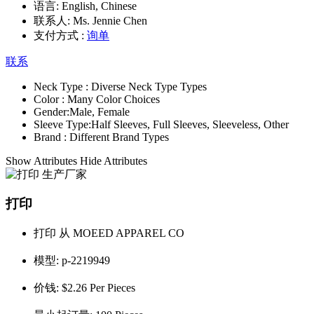
语言:
English, Chinese
联系人:
Ms. Jennie Chen
支付方式 :
询单
联系
Neck Type :
Diverse Neck Type Types
Color :
Many Color Choices
Gender:
Male, Female
Sleeve Type:
Half Sleeves, Full Sleeves, Sleeveless, Other
Brand :
Different Brand Types
Show Attributes
Hide Attributes
打印
打印 从 MOEED APPAREL CO
模型:
p-2219949
价钱:
$2.26 Per Pieces