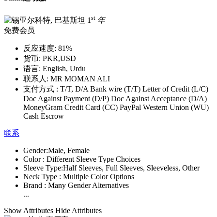
st
1
年
免费会员
反应速度:
81%
货币:
PKR,USD
语言:
English, Urdu
联系人:
MR MOMAN ALI
支付方式 :
T/T, D/A Bank wire (T/T) Letter of Credit (L/C)
Doc Against Payment (D/P) Doc Against Acceptance (D/A)
MoneyGram Credit Card (CC) PayPal Western Union (WU)
Cash Escrow
联系
Gender:
Male, Female
Color :
Different Sleeve Type Choices
Sleeve Type:
Half Sleeves, Full Sleeves, Sleeveless, Other
Neck Type :
Multiple Color Options
Brand :
Many Gender Alternatives
...
Show Attributes
Hide Attributes