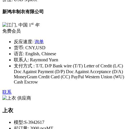
新鸿丰制衣有限公司
st
1
年
免费会员
反应速度:
询单
货币:
CNY,USD
语言:
English, Chinese
联系人:
Raymond Yuen
支付方式 :
T/T, D/P Bank wire (T/T) Letter of Credit (L/C)
Doc Against Payment (D/P) Doc Against Acceptance (D/A)
MoneyGram Credit Card (CC) PayPal Western Union (WU)
Cash Escrow
联系
上衣
模型:
S-3942617
起订量:
2000 pcsMT