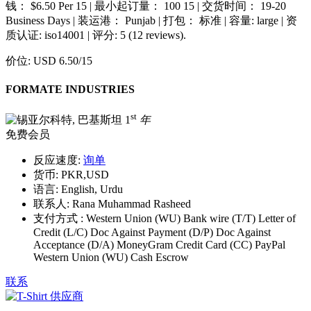
钱： $6.50 Per 15 | 最小起订量： 100 15 | 交货时间： 19-20
Business Days | 装运港： Punjab | 打包： 标准 | 容量: large | 资
质认证: iso14001 | 评分: 5 (12 reviews).
价位:
USD 6.50
/15
FORMATE INDUSTRIES
st
1
年
免费会员
反应速度:
询单
货币:
PKR,USD
语言:
English, Urdu
联系人:
Rana Muhammad Rasheed
支付方式 :
Western Union (WU) Bank wire (T/T) Letter of
Credit (L/C) Doc Against Payment (D/P) Doc Against
Acceptance (D/A) MoneyGram Credit Card (CC) PayPal
Western Union (WU) Cash Escrow
联系