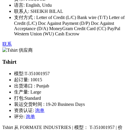
语言:
English, Urdu
联系人:
SHEIKH BILAL
支付方式 :
Letter of Credit (L/C) Bank wire (T/T) Letter of
Credit (L/C) Doc Against Payment (D/P) Doc Against
Acceptance (D/A) MoneyGram Credit Card (CC) PayPal
Western Union (WU) Cash Escrow
联系
Tshirt
模型:
T-351001957
起订量:
10015
出货港口 :
Punjab
生产量:
Large
打包:
Standard
装运交货时间 :
19-20 Business Days
资质认证:
询单
评分:
询单
Tshirt 从 FORMATE INDUSTRIES | 模型： T-351001957 | 价