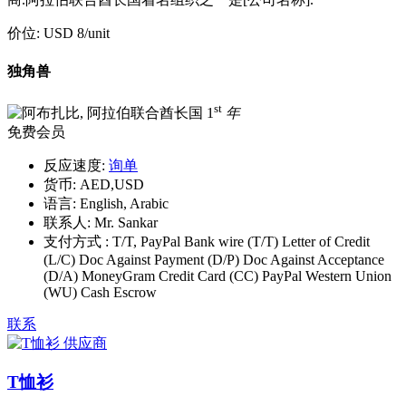
价位:
USD 8
/unit
独角兽
st
1
年
免费会员
反应速度:
询单
货币:
AED,USD
语言:
English, Arabic
联系人:
Mr. Sankar
支付方式 :
T/T, PayPal Bank wire (T/T) Letter of Credit
(L/C) Doc Against Payment (D/P) Doc Against Acceptance
(D/A) MoneyGram Credit Card (CC) PayPal Western Union
(WU) Cash Escrow
联系
T恤衫