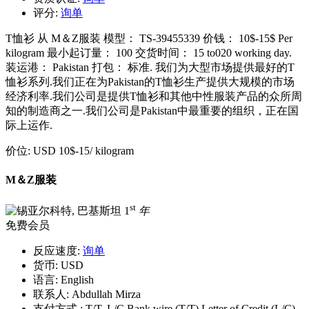
评分:
询单
T恤衫 从 M＆Z服装 模型： TS-39455339 价钱： 10$-15$ Per
kilogram 最小起订量： 100 交货时间： 15 to020 working day.
装运港： Pakistan 打包： 标准. 我们为大型市场提供最好的T
恤衫系列.我们正在为Pakistan的T恤衫生产提供大规模的市场
经济利率.我们公司是提供T恤衫和其他中性服装产品的众所周
知的制造商之一.我们公司是Pakistan中最重要的组织，正在国
际上运作.
价位:
USD 10$-15
/ kilogram
M＆Z服装
st
1
年
免费会员
反应速度:
询单
货币:
USD
语言:
English
联系人:
Abdullah Mirza
支付方式 :
T/T, L/C Bank wire (T/T) Letter of Credit (L/C)