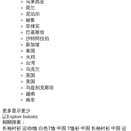
马来西亚
荷兰
尼泊尔
秘鲁
菲律宾
巴基斯坦
沙特阿拉伯
新加坡
泰国
火鸡
台湾
乌克兰
英国
美国
乌兹别克斯坦
越南
南非
更多
显示更少
相關搜索：
长袖衬衫 运动t恤 白色T恤 中国 T恤衫 中国 长袖衬衫 中国 运