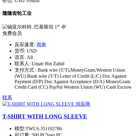
价位:
USD 5
/outfit
隆隆齿轮工业
st
1
年
免费会员
反应速度:
询单
货币:
USD
语言:
All
联系人:
Umair Bin Zahid
支付方式 :
Bank wire (T/T),MoneyGram,Western Union
(WU) Bank wire (T/T) Letter of Credit (L/C) Doc Against
Payment (D/P) Doc Against Acceptance (D/A) MoneyGram
Credit Card (CC) PayPal Western Union (WU) Cash Escrow
联系
T-SHIRT WITH LONG SLEEVE
模型:
TWLS-351102786
起订量:
500 PCSper PC