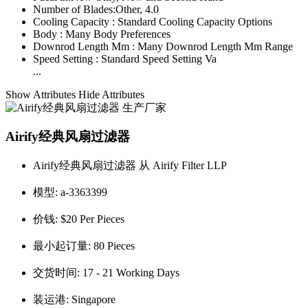
Number of Blades:
Other, 4.0
Cooling Capacity :
Standard Cooling Capacity Options
Body :
Many Body Preferences
Downrod Length Mm :
Many Downrod Length Mm Range
Speed Setting :
Standard Speed Setting Va
...
Show Attributes
Hide Attributes
Airify经典风扇过滤器
Airify经典风扇过滤器 从 Airify Filter LLP
模型:
a-3363399
价钱:
$20 Per Pieces
最小起订量:
80 Pieces
交货时间:
17 - 21 Working Days
装运港:
Singapore