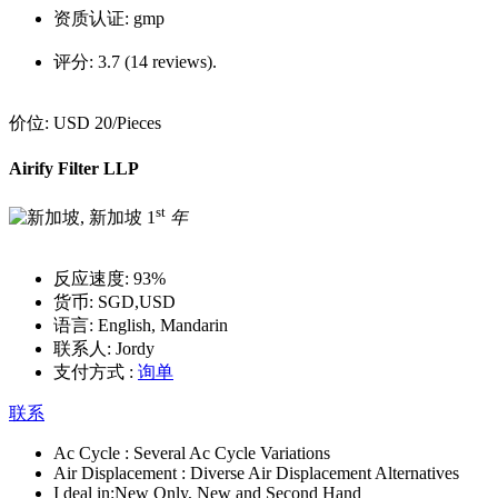
资质认证:
gmp
评分:
3.7 (14 reviews).
价位:
USD 20
/Pieces
Airify Filter LLP
st
1
年
反应速度:
93%
货币:
SGD,USD
语言:
English, Mandarin
联系人:
Jordy
支付方式 :
询单
联系
Ac Cycle :
Several Ac Cycle Variations
Air Displacement :
Diverse Air Displacement Alternatives
I deal in:
New Only, New and Second Hand