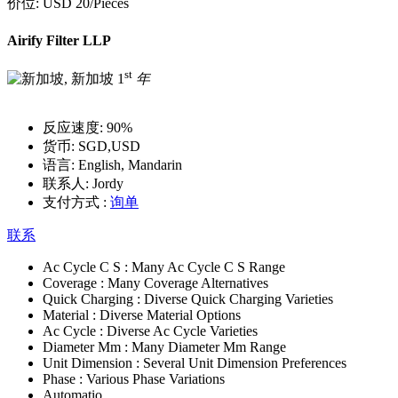
价位:
USD 20
/Pieces
Airify Filter LLP
st
1
年
反应速度:
90%
货币:
SGD,USD
语言:
English, Mandarin
联系人:
Jordy
支付方式 :
询单
联系
Ac Cycle C S :
Many Ac Cycle C S Range
Coverage :
Many Coverage Alternatives
Quick Charging :
Diverse Quick Charging Varieties
Material :
Diverse Material Options
Ac Cycle :
Diverse Ac Cycle Varieties
Diameter Mm :
Many Diameter Mm Range
Unit Dimension :
Several Unit Dimension Preferences
Phase :
Various Phase Variations
Automatio