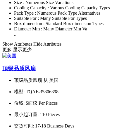
Size :
Numerous Size Variations
Cooling Capacity :
Various Cooling Capacity Types
Pack Type :
Numerous Pack Type Alternatives
Suitable For :
Many Suitable For Types
Box dimension :
Standard Box dimension Types
Diameter Mm :
Many Diameter Mm Va
...
Show Attributes
Hide Attributes
更多
显示更少
顶级品质风扇
顶级品质风扇 从 美国
模型:
TQAF-35806398
价钱:
$面议 Per Pieces
最小起订量:
110 Pieces
交货时间:
17-18 Business Days