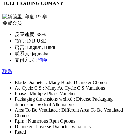
TULI TRADING COMANY
st
1
年
免费会员
反应速度:
98%
货币:
INR,USD
语言:
English, Hindi
联系人:
jagmohan
支付方式 :
询单
联系
Blade Diameter :
Many Blade Diameter Choices
Ac Cycle C S :
Many Ac Cycle C S Variations
Phase :
Multiple Phase Varieties
Packaging dimensions wxhxd :
Diverse Packaging
dimensions wxhxd Alternatives
Area To Be Ventilated :
Different Area To Be Ventilated
Choices
Rpm :
Numerous Rpm Options
Diameter :
Diverse Diameter Variations
Rated