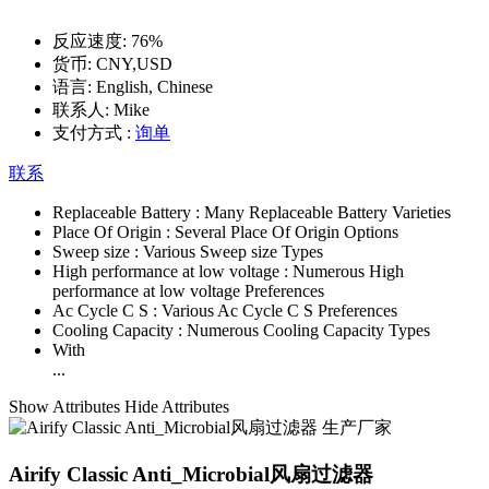
反应速度:
76%
货币:
CNY,USD
语言:
English, Chinese
联系人:
Mike
支付方式 :
询单
联系
Replaceable Battery :
Many Replaceable Battery Varieties
Place Of Origin :
Several Place Of Origin Options
Sweep size :
Various Sweep size Types
High performance at low voltage :
Numerous High
performance at low voltage Preferences
Ac Cycle C S :
Various Ac Cycle C S Preferences
Cooling Capacity :
Numerous Cooling Capacity Types
With
...
Show Attributes
Hide Attributes
Airify Classic Anti_Microbial风扇过滤器