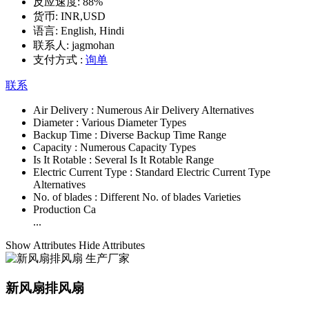
反应速度:
88%
货币:
INR,USD
语言:
English, Hindi
联系人:
jagmohan
支付方式 :
询单
联系
Air Delivery :
Numerous Air Delivery Alternatives
Diameter :
Various Diameter Types
Backup Time :
Diverse Backup Time Range
Capacity :
Numerous Capacity Types
Is It Rotable :
Several Is It Rotable Range
Electric Current Type :
Standard Electric Current Type
Alternatives
No. of blades :
Different No. of blades Varieties
Production Ca
...
Show Attributes
Hide Attributes
新风扇排风扇