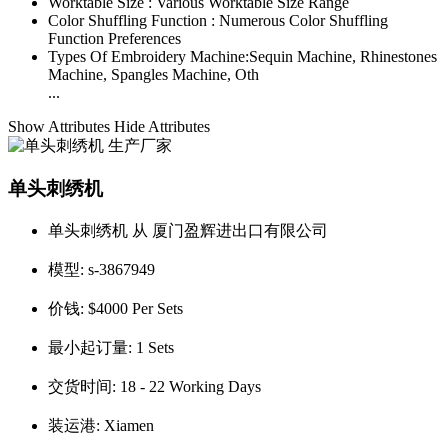
Worktable Size :
Various Worktable Size Range
Color Shuffling Function :
Numerous Color Shuffling
Function Preferences
Types Of Embroidery Machine:
Sequin Machine, Rhinestones
Machine, Spangles Machine, Oth
...
Show Attributes
Hide Attributes
单头刺绣机
单头刺绣机 从 厦门盈辉进出口有限公司
模型:
s-3867949
价钱:
$4000 Per Sets
最小起订量:
1 Sets
交货时间:
18 - 22 Working Days
装运港:
Xiamen