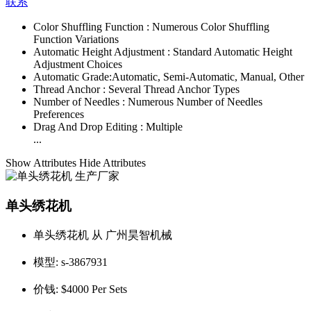
联系
Color Shuffling Function :
Numerous Color Shuffling
Function Variations
Automatic Height Adjustment :
Standard Automatic Height
Adjustment Choices
Automatic Grade:
Automatic, Semi-Automatic, Manual, Other
Thread Anchor :
Several Thread Anchor Types
Number of Needles :
Numerous Number of Needles
Preferences
Drag And Drop Editing :
Multiple
...
Show Attributes
Hide Attributes
单头绣花机
单头绣花机 从 广州昊智机械
模型:
s-3867931
价钱:
$4000 Per Sets