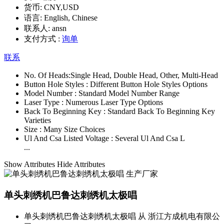
货币:
CNY,USD
语言:
English, Chinese
联系人:
ansn
支付方式 :
询单
联系
No. Of Heads:
Single Head, Double Head, Other, Multi-Head
Button Hole Styles :
Different Button Hole Styles Options
Model Number :
Standard Model Number Range
Laser Type :
Numerous Laser Type Options
Back To Beginning Key :
Standard Back To Beginning Key
Varieties
Size :
Many Size Choices
Ul And Csa Listed Voltage :
Several Ul And Csa L
...
Show Attributes
Hide Attributes
单头刺绣机巴鲁达刺绣机太极唱
单头刺绣机巴鲁达刺绣机太极唱 从 浙江方成机电有限公