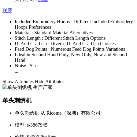
联系
Included Embroidery Hoops :
Different Included Embroidery
Hoops Preferences
Material :
Standard Material Alternatives
Stitch Length :
Different Stitch Length Options
Ul And Csa Usb :
Diverse Ul And Csa Usb Choices
Feed Dog Points :
Numerous Feed Dog Points Variations
I deal in:
Second Hand Only, New Only, New and Second
Hand
Noise :
Sta
...
Show Attributes
Hide Attributes
单头刺绣机
单头刺绣机 从 Ricoma（深圳）有限公司
模型:
s-3867945
价钱:
$4000 Per Sets