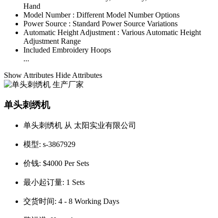
Hand
Model Number :
Different Model Number Options
Power Source :
Standard Power Source Variations
Automatic Height Adjustment :
Various Automatic Height
Adjustment Range
Included Embroidery Hoops
...
Show Attributes
Hide Attributes
单头刺绣机
单头刺绣机 从 太阳实业有限公司
模型:
s-3867929
价钱:
$4000 Per Sets
最小起订量:
1 Sets
交货时间:
4 - 8 Working Days