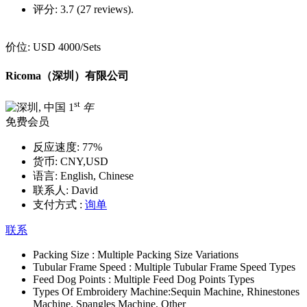
评分:
3.7 (27 reviews).
价位:
USD 4000
/Sets
Ricoma（深圳）有限公司
st
1
年
免费会员
反应速度:
77%
货币:
CNY,USD
语言:
English, Chinese
联系人:
David
支付方式 :
询单
联系
Packing Size :
Multiple Packing Size Variations
Tubular Frame Speed :
Multiple Tubular Frame Speed Types
Feed Dog Points :
Multiple Feed Dog Points Types
Types Of Embroidery Machine:
Sequin Machine, Rhinestones
Machine, Spangles Machine, Other