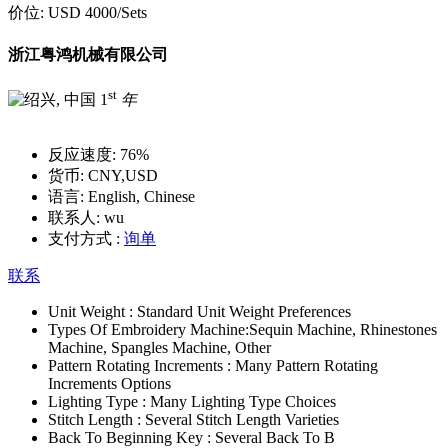
价位:
USD 4000
/Sets
浙江粤鸿机械有限公司
st
1
年
反应速度:
76%
货币:
CNY,USD
语言:
English, Chinese
联系人:
wu
支付方式 :
询单
联系
Unit Weight :
Standard Unit Weight Preferences
Types Of Embroidery Machine:
Sequin Machine, Rhinestones
Machine, Spangles Machine, Other
Pattern Rotating Increments :
Many Pattern Rotating
Increments Options
Lighting Type :
Many Lighting Type Choices
Stitch Length :
Several Stitch Length Varieties
Back To Beginning Key :
Several Back To B