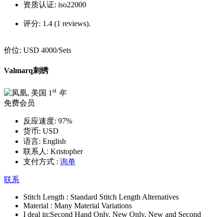
资质认证:
iso22000
评分:
1.4 (1 reviews).
价位:
USD 4000
/Sets
Valmarq刺绣
st
1
年
免费会员
反应速度:
97%
货币:
USD
语言:
English
联系人:
Kristopher
支付方式 :
询单
联系
Stitch Length :
Standard Stitch Length Alternatives
Material :
Many Material Variations
I deal in:
Second Hand Only, New Only, New and Second