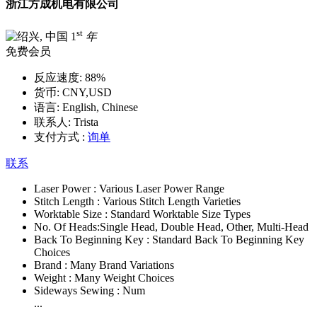
浙江方成机电有限公司
st
1
年
免费会员
反应速度:
88%
货币:
CNY,USD
语言:
English, Chinese
联系人:
Trista
支付方式 :
询单
联系
Laser Power :
Various Laser Power Range
Stitch Length :
Various Stitch Length Varieties
Worktable Size :
Standard Worktable Size Types
No. Of Heads:
Single Head, Double Head, Other, Multi-Head
Back To Beginning Key :
Standard Back To Beginning Key
Choices
Brand :
Many Brand Variations
Weight :
Many Weight Choices
Sideways Sewing :
Num
...