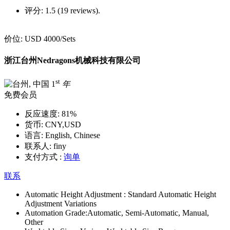
评分:
1.5 (19 reviews).
价位:
USD 4000
/Sets
浙江台州Nedragons机械科技有限公司
st
1
年
免费会员
反应速度:
81%
货币:
CNY,USD
语言:
English, Chinese
联系人:
finy
支付方式 :
询单
联系
Automatic Height Adjustment :
Standard Automatic Height
Adjustment Variations
Automation Grade:
Automatic, Semi-Automatic, Manual,
Other