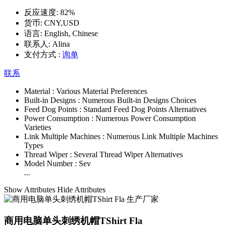
反应速度:
82%
货币:
CNY,USD
语言:
English, Chinese
联系人:
Alina
支付方式 :
询单
联系
Material :
Various Material Preferences
Built-in Designs :
Numerous Built-in Designs Choices
Feed Dog Points :
Standard Feed Dog Points Alternatives
Power Consumption :
Numerous Power Consumption
Varieties
Link Multiple Machines :
Numerous Link Multiple Machines
Types
Thread Wiper :
Several Thread Wiper Alternatives
Model Number :
Sev
...
Show Attributes
Hide Attributes
商用电脑单头刺绣机帽TShirt Fla