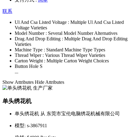
联系
Ul And Csa Listed Voltage :
Multiple Ul And Csa Listed
Voltage Varieties
Model Number :
Several Model Number Alternatives
Drag And Drop Editing :
Multiple Drag And Drop Editing
Varieties
Machine Type :
Standard Machine Type Types
Thread Wiper :
Various Thread Wiper Varieties
Carton Weight :
Multiple Carton Weight Choices
Button Hole S
...
Show Attributes
Hide Attributes
单头绣花机
单头绣花机 从 东莞市宝伦电脑绣花机械有限公司
模型:
s-3867911