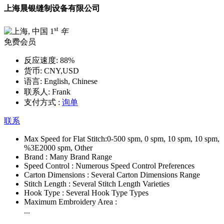
上海晨银缝制设备有限公司
st
1
年
免费会员
反应速度:
88%
货币:
CNY,USD
语言:
English, Chinese
联系人:
Frank
支付方式 :
询单
联系
Max Speed for Flat Stitch:
0-500 spm, 0 spm, 10 spm, 10 spm,
%3E2000 spm, Other
Brand :
Many Brand Range
Speed Control :
Numerous Speed Control Preferences
Carton Dimensions :
Several Carton Dimensions Range
Stitch Length :
Several Stitch Length Varieties
Hook Type :
Several Hook Type Types
Maximum Embroidery Area :
...