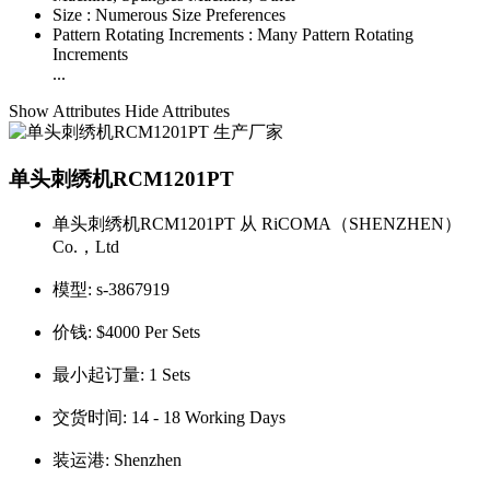
Size :
Numerous Size Preferences
Pattern Rotating Increments :
Many Pattern Rotating
Increments
...
Show Attributes
Hide Attributes
单头刺绣机RCM1201PT
单头刺绣机RCM1201PT 从 RiCOMA（SHENZHEN）
Co.，Ltd
模型:
s-3867919
价钱:
$4000 Per Sets
最小起订量:
1 Sets
交货时间:
14 - 18 Working Days
装运港:
Shenzhen