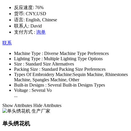
反应速度:
76%
货币:
CNY,USD
语言:
English, Chinese
联系人:
David
支付方式 :
询单
联系
Machine Type :
Diverse Machine Type Preferences
Lighting Type :
Multiple Lighting Type Options
Size :
Standard Size Alternatives
Packing Size :
Standard Packing Size Preferences
Types Of Embroidery Machine:
Sequin Machine, Rhinestones
Machine, Spangles Machine, Other
Built-in Designs :
Several Built-in Designs Types
Voltage :
Several Vo
...
Show Attributes
Hide Attributes
单头绣花机