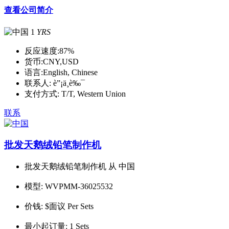
查看公司简介
1
YRS
反应速度:
87%
货币:
CNY,USD
语言:
English, Chinese
联系人:
è”¡ä¸­è‰¯
支付方式:
T/T, Western Union
联系
批发天鹅绒铅笔制作机
批发天鹅绒铅笔制作机 从 中国
模型:
WVPMM-36025532
价钱:
$面议 Per Sets
最小起订量:
1 Sets