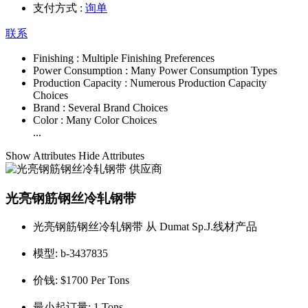
支付方式 :
询单
联系
Finishing :
Multiple Finishing Preferences
Power Consumption :
Many Power Consumption Types
Production Capacity :
Numerous Production Capacity
Choices
Brand :
Several Brand Choices
Color :
Many Color Choices
...
Show Attributes
Hide Attributes
光亮钢筋钢丝冷轧钢带
光亮钢筋钢丝冷轧钢带 从 Dumat Sp.J.线材产品
模型:
b-3437835
价钱:
$1700 Per Tons
最小起订量:
1 Tons