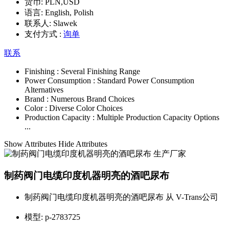
货币:
PLN,USD
语言:
English, Polish
联系人:
Slawek
支付方式 :
询单
联系
Finishing :
Several Finishing Range
Power Consumption :
Standard Power Consumption
Alternatives
Brand :
Numerous Brand Choices
Color :
Diverse Color Choices
Production Capacity :
Multiple Production Capacity Options
...
Show Attributes
Hide Attributes
制药阀门电缆印度机器明亮的酒吧尿布
制药阀门电缆印度机器明亮的酒吧尿布 从 V-Trans公司
模型:
p-2783725