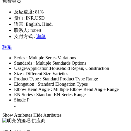
免费会员
反应速度:
81%
货币:
INR,USD
语言:
English, Hindi
联系人:
robert
支付方式 :
询单
联系
Series :
Multiple Series Variations
Standards :
Multiple Standards Options
Usage/Application:
Household Repair, Construction
Size :
Different Size Varieties
Product Type :
Standard Product Type Range
Elongation :
Standard Elongation Types
Elbow Bend Angle :
Multiple Elbow Bend Angle Range
EN Series :
Standard EN Series Range
Single P
...
Show Attributes
Hide Attributes