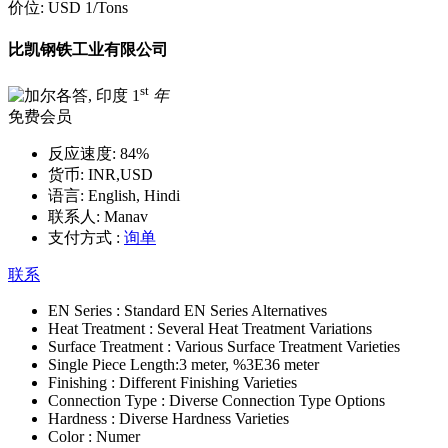
价位:
USD 1
/Tons
比凯钢铁工业有限公司
st
1
年
免费会员
反应速度:
84%
货币:
INR,USD
语言:
English, Hindi
联系人:
Manav
支付方式 :
询单
联系
EN Series :
Standard EN Series Alternatives
Heat Treatment :
Several Heat Treatment Variations
Surface Treatment :
Various Surface Treatment Varieties
Single Piece Length:
3 meter, %3E36 meter
Finishing :
Different Finishing Varieties
Connection Type :
Diverse Connection Type Options
Hardness :
Diverse Hardness Varieties
Color :
Numer