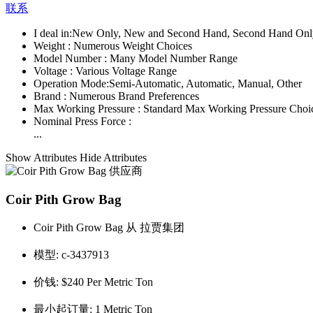
联系
I deal in:
New Only, New and Second Hand, Second Hand Onl
Weight :
Numerous Weight Choices
Model Number :
Many Model Number Range
Voltage :
Various Voltage Range
Operation Mode:
Semi-Automatic, Automatic, Manual, Other
Brand :
Numerous Brand Preferences
Max Working Pressure :
Standard Max Working Pressure Choi
Nominal Press Force :
...
Show Attributes
Hide Attributes
Coir Pith Grow Bag
Coir Pith Grow Bag 从 拉贾集团
模型:
c-3437913
价钱:
$240 Per Metric Ton
最小起订量:
1 Metric Ton