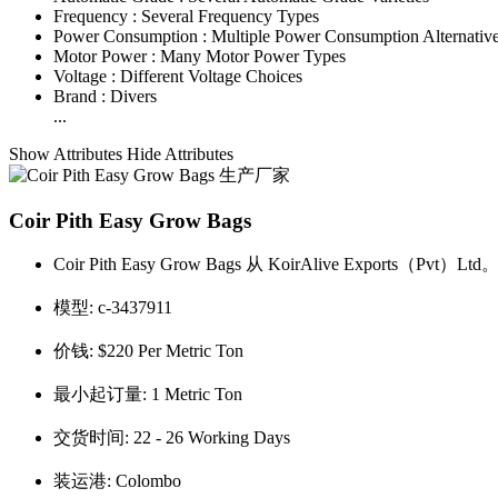
Frequency :
Several Frequency Types
Power Consumption :
Multiple Power Consumption Alternativ
Motor Power :
Many Motor Power Types
Voltage :
Different Voltage Choices
Brand :
Divers
...
Show Attributes
Hide Attributes
Coir Pith Easy Grow Bags
Coir Pith Easy Grow Bags 从 KoirAlive Exports（Pvt）Ltd
模型:
c-3437911
价钱:
$220 Per Metric Ton
最小起订量:
1 Metric Ton
交货时间:
22 - 26 Working Days
装运港:
Colombo