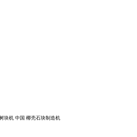
椰壳树块机 中国 椰壳石块制造机