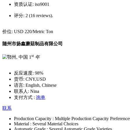
资质认证:
iso9001
评分:
2 (16 reviews).
价位:
USD 220
/Metric Ton
随州市扬鑫蘑菇制品有限公司
st
1
年
反应速度:
98%
货币:
CNY,USD
语言:
English, Chinese
联系人:
Nina
支付方式 :
询单
联系
Production Capacity :
Multiple Production Capacity Preference
Material :
Several Material Choices
Automatic Grade :
Several Automatic Grade Varieties