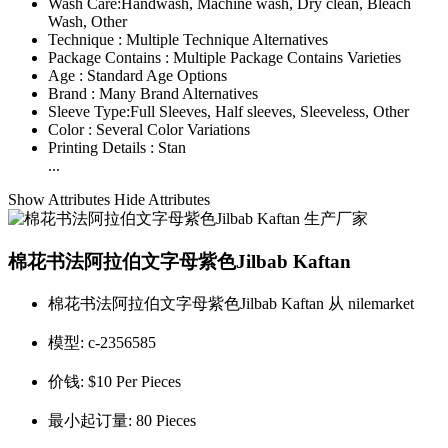
Wash Care:
Handwash, Machine wash, Dry clean, Bleach
Wash, Other
Technique :
Multiple Technique Alternatives
Package Contains :
Multiple Package Contains Varieties
Age :
Standard Age Options
Brand :
Many Brand Alternatives
Sleeve Type:
Full Sleeves, Half sleeves, Sleeveless, Other
Color :
Several Color Variations
Printing Details :
Stan
...
Show Attributes
Hide Attributes
棉花书法阿拉伯文字母紫色Jilbab Kaftan
棉花书法阿拉伯文字母紫色Jilbab Kaftan 从 nilemarket
模型:
c-2356585
价钱:
$10 Per Pieces
最小起订量:
80 Pieces