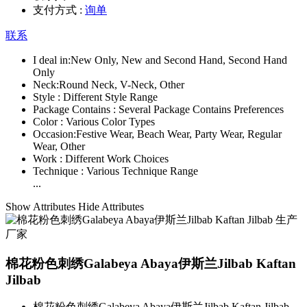
支付方式 :
询单
联系
I deal in:
New Only, New and Second Hand, Second Hand
Only
Neck:
Round Neck, V-Neck, Other
Style :
Different Style Range
Package Contains :
Several Package Contains Preferences
Color :
Various Color Types
Occasion:
Festive Wear, Beach Wear, Party Wear, Regular
Wear, Other
Work :
Different Work Choices
Technique :
Various Technique Range
...
Show Attributes
Hide Attributes
棉花粉色刺绣Galabeya Abaya伊斯兰Jilbab Kaftan
Jilbab
棉花粉色刺绣Galabeya Abaya伊斯兰Jilbab Kaftan Jilbab