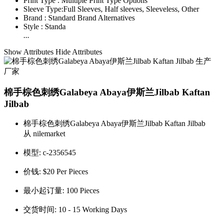
Print Type :
Multiple Print Type Options
Sleeve Type:
Full Sleeves, Half sleeves, Sleeveless, Other
Brand :
Standard Brand Alternatives
Style :
Standa
...
Show Attributes
Hide Attributes
棉手棕色刺绣Galabeya Abaya伊斯兰Jilbab Kaftan
Jilbab
棉手棕色刺绣Galabeya Abaya伊斯兰Jilbab Kaftan Jilbab
从 nilemarket
模型:
c-2356545
价钱:
$20 Per Pieces
最小起订量:
100 Pieces
交货时间:
10 - 15 Working Days