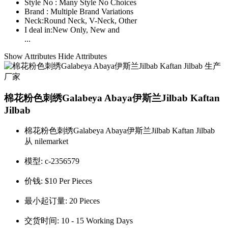
Style No :
Many Style No Choices
Brand :
Multiple Brand Variations
Neck:
Round Neck, V-Neck, Other
I deal in:
New Only, New and
...
Show Attributes
Hide Attributes
棉花粉色刺绣Galabeya Abaya伊斯兰Jilbab Kaftan
Jilbab
棉花粉色刺绣Galabeya Abaya伊斯兰Jilbab Kaftan Jilbab
从 nilemarket
模型:
c-2356579
价钱:
$10 Per Pieces
最小起订量:
20 Pieces
交货时间:
10 - 15 Working Days