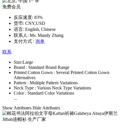
1
年
免费会员
反应速度:
83%
货币:
CNY,USD
语言:
English, Chinese
联系人:
Ms. Mandy Zhang
支付方式 :
询单
联系
Size:
Large
Brand :
Standard Brand Range
Printed Cotton Gown :
Several Printed Cotton Gown
Alternatives
Pattern :
Multiple Pattern Variations
Neck Type :
Various Neck Type Variations
Color :
Standard Color Variations
...
Show Attributes
Hide Attributes