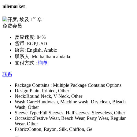
nilemarket
st
1
年
免费会员
反应速度:
84%
货币:
EGP,USD
语言:
English, Arabic
联系人:
Mr. haitham abdalla
支付方式 :
询单
联系
Package Contains :
Multiple Package Contains Options
Design:
Plain, Printed, Other
Neck:
Round Neck, V-Neck, Other
Wash Care:
Handwash, Machine wash, Dry clean, Bleach
Wash, Other
Sleeve Type:
Full Sleeves, Half sleeves, Sleeveless, Other
Occasion:
Festive Wear, Beach Wear, Party Wear, Regular
Wear, Other
Fabric:
Cotton, Rayon, Silk, Chiffon, Ge
...