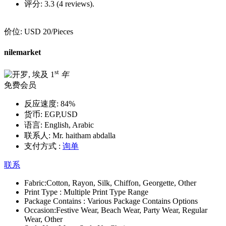
评分:
3.3 (4 reviews).
价位:
USD 20
/Pieces
nilemarket
st
1
年
免费会员
反应速度:
84%
货币:
EGP,USD
语言:
English, Arabic
联系人:
Mr. haitham abdalla
支付方式 :
询单
联系
Fabric:
Cotton, Rayon, Silk, Chiffon, Georgette, Other
Print Type :
Multiple Print Type Range
Package Contains :
Various Package Contains Options
Occasion:
Festive Wear, Beach Wear, Party Wear, Regular
Wear, Other