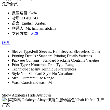
免费会员
反应速度:
94%
货币:
EGP,USD
语言:
English, Arabic
联系人:
Mr. haitham abdalla
支付方式 :
询单
联系
Sleeve Type:
Full Sleeves, Half sleeves, Sleeveless, Other
Printing Details :
Standard Printing Details Varieties
Package Contains :
Standard Package Contains Varieties
Print Type :
Numerous Print Type Range
Technique :
Many Technique Preferences
Style No :
Standard Style No Variations
Size :
Different Size Range
Wash Care:
Handwash, M
...
Show Attributes
Hide Attributes