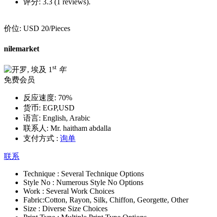
评分:
3.3 (1 reviews).
价位:
USD 20
/Pieces
nilemarket
st
1
年
免费会员
反应速度:
70%
货币:
EGP,USD
语言:
English, Arabic
联系人:
Mr. haitham abdalla
支付方式 :
询单
联系
Technique :
Several Technique Options
Style No :
Numerous Style No Options
Work :
Several Work Choices
Fabric:
Cotton, Rayon, Silk, Chiffon, Georgette, Other
Size :
Diverse Size Choices