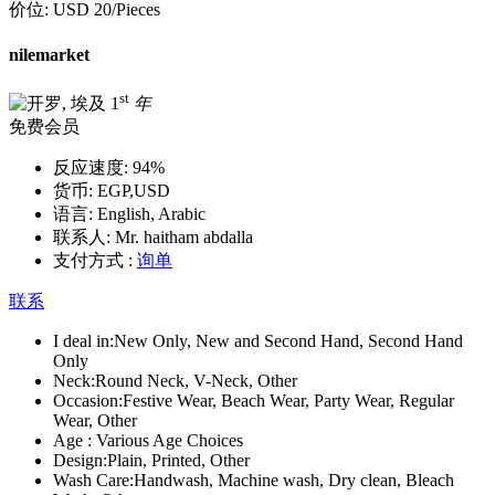
价位:
USD 20
/Pieces
nilemarket
st
1
年
免费会员
反应速度:
94%
货币:
EGP,USD
语言:
English, Arabic
联系人:
Mr. haitham abdalla
支付方式 :
询单
联系
I deal in:
New Only, New and Second Hand, Second Hand
Only
Neck:
Round Neck, V-Neck, Other
Occasion:
Festive Wear, Beach Wear, Party Wear, Regular
Wear, Other
Age :
Various Age Choices
Design:
Plain, Printed, Other
Wash Care:
Handwash, Machine wash, Dry clean, Bleach