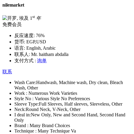
nilemarket
st
1
年
免费会员
反应速度:
76%
货币:
EGP,USD
语言:
English, Arabic
联系人:
Mr. haitham abdalla
支付方式 :
询单
联系
Wash Care:
Handwash, Machine wash, Dry clean, Bleach
Wash, Other
Work :
Numerous Work Varieties
Style No :
Various Style No Preferences
Sleeve Type:
Full Sleeves, Half sleeves, Sleeveless, Other
Neck:
Round Neck, V-Neck, Other
I deal in:
New Only, New and Second Hand, Second Hand
Only
Brand :
Many Brand Choices
Technique :
Many Technique Va