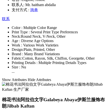
联系人:
Mr. haitham abdalla
支付方式 :
询单
联系
Color :
Multiple Color Range
Print Type :
Several Print Type Preferences
Neck:
Round Neck, V-Neck, Other
Age :
Diverse Age Options
Work :
Various Work Varieties
Design:
Plain, Printed, Other
Brand :
Many Brand Variations
Fabric:
Cotton, Rayon, Silk, Chiffon, Georgette, Other
Printing Details :
Multiple Printing Details Types
Size :
Nu
...
Show Attributes
Hide Attributes
棉花书法阿拉伯文字Galabeya Abaya伊斯兰服饰布
朗Jilbab Kaftan