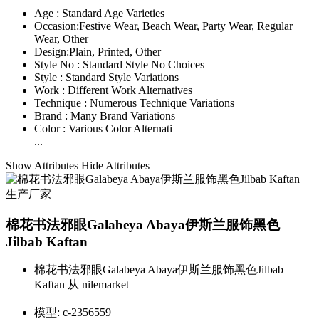
Age :
Standard Age Varieties
Occasion:
Festive Wear, Beach Wear, Party Wear, Regular
Wear, Other
Design:
Plain, Printed, Other
Style No :
Standard Style No Choices
Style :
Standard Style Variations
Work :
Different Work Alternatives
Technique :
Numerous Technique Variations
Brand :
Many Brand Variations
Color :
Various Color Alternati
...
Show Attributes
Hide Attributes
棉花书法邪眼Galabeya Abaya伊斯兰服饰黑色
Jilbab Kaftan
棉花书法邪眼Galabeya Abaya伊斯兰服饰黑色Jilbab
Kaftan 从 nilemarket
模型:
c-2356559