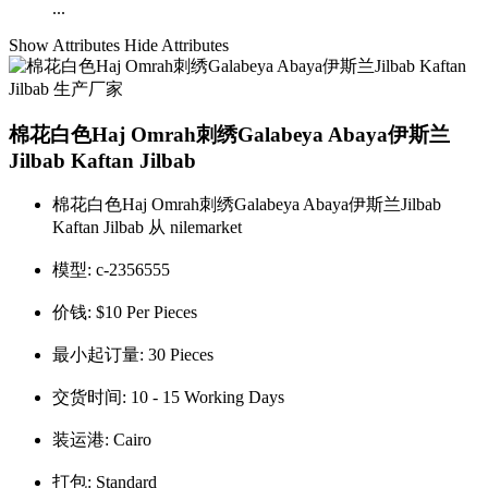
...
Show Attributes
Hide Attributes
棉花白色Haj Omrah刺绣Galabeya Abaya伊斯兰
Jilbab Kaftan Jilbab
棉花白色Haj Omrah刺绣Galabeya Abaya伊斯兰Jilbab
Kaftan Jilbab 从 nilemarket
模型:
c-2356555
价钱:
$10 Per Pieces
最小起订量:
30 Pieces
交货时间:
10 - 15 Working Days
装运港:
Cairo
打包:
Standard