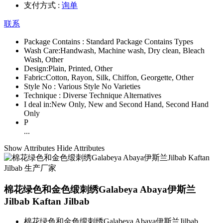
支付方式 :
询单
联系
Package Contains :
Standard Package Contains Types
Wash Care:
Handwash, Machine wash, Dry clean, Bleach
Wash, Other
Design:
Plain, Printed, Other
Fabric:
Cotton, Rayon, Silk, Chiffon, Georgette, Other
Style No :
Various Style No Varieties
Technique :
Diverse Technique Alternatives
I deal in:
New Only, New and Second Hand, Second Hand
Only
P
...
Show Attributes
Hide Attributes
棉花绿色和金色缎刺绣Galabeya Abaya伊斯兰
Jilbab Kaftan Jilbab
棉花绿色和金色缎刺绣Galabeya Abaya伊斯兰Jilbab