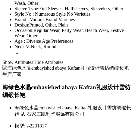
Wash, Other
Sleeve Type:
Full Sleeves, Half sleeves, Sleeveless, Other
Style No :
Numerous Style No Varieties
Brand :
Various Brand Varieties
Design:
Printed, Other, Plain
Occasion:
Regular Wear, Party Wear, Beach Wear, Festive
Wear, Other
Age :
Diverse Age Preferences
Neck:
V-Neck, Round
...
Show Attributes
Hide Attributes
海绿色水晶embayished abaya Kaftan礼服设计雪纺
绸缎长袍
海绿色水晶embayished abaya Kaftan礼服设计雪纺绸缎长
袍 从 石家庄凯利华服饰有限公司
模型:
s-2231817