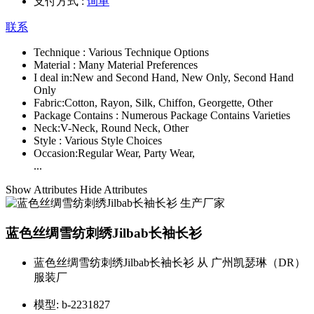
支付方式 :
询单
联系
Technique :
Various Technique Options
Material :
Many Material Preferences
I deal in:
New and Second Hand, New Only, Second Hand
Only
Fabric:
Cotton, Rayon, Silk, Chiffon, Georgette, Other
Package Contains :
Numerous Package Contains Varieties
Neck:
V-Neck, Round Neck, Other
Style :
Various Style Choices
Occasion:
Regular Wear, Party Wear,
...
Show Attributes
Hide Attributes
蓝色丝绸雪纺刺绣Jilbab长袖长衫
蓝色丝绸雪纺刺绣Jilbab长袖长衫 从 广州凯瑟琳（DR）
服装厂
模型:
b-2231827