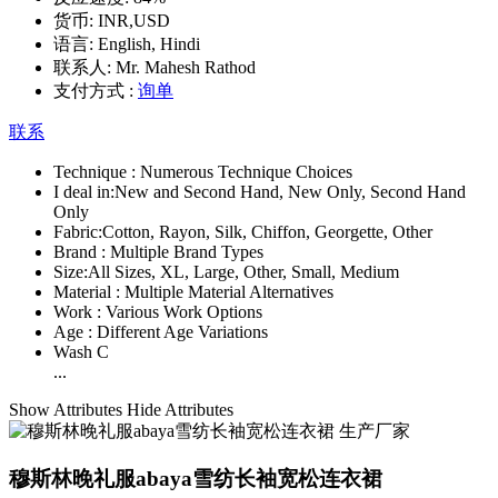
货币:
INR,USD
语言:
English, Hindi
联系人:
Mr. Mahesh Rathod
支付方式 :
询单
联系
Technique :
Numerous Technique Choices
I deal in:
New and Second Hand, New Only, Second Hand
Only
Fabric:
Cotton, Rayon, Silk, Chiffon, Georgette, Other
Brand :
Multiple Brand Types
Size:
All Sizes, XL, Large, Other, Small, Medium
Material :
Multiple Material Alternatives
Work :
Various Work Options
Age :
Different Age Variations
Wash C
...
Show Attributes
Hide Attributes
穆斯林晚礼服abaya雪纺长袖宽松连衣裙