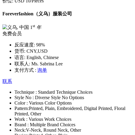
价位:
USD 10
/Pieces
Foreverfashion（义乌）服装公司
st
1
年
免费会员
反应速度:
98%
货币:
CNY,USD
语言:
English, Chinese
联系人:
Ms. Sabrina Lee
支付方式 :
询单
联系
Technique :
Standard Technique Choices
Style No :
Diverse Style No Options
Color :
Various Color Options
Pattern:
Printed, Plain, Embroidered, Digital Printed, Floral
Printed, Other
Work :
Various Work Choices
Brand :
Multiple Brand Choices
Neck:
V-Neck, Round Neck, Other