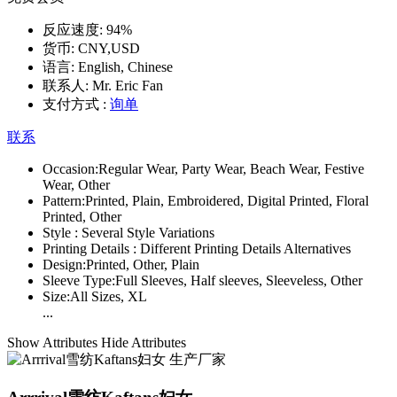
反应速度:
94%
货币:
CNY,USD
语言:
English, Chinese
联系人:
Mr. Eric Fan
支付方式 :
询单
联系
Occasion:
Regular Wear, Party Wear, Beach Wear, Festive
Wear, Other
Pattern:
Printed, Plain, Embroidered, Digital Printed, Floral
Printed, Other
Style :
Several Style Variations
Printing Details :
Different Printing Details Alternatives
Design:
Printed, Other, Plain
Sleeve Type:
Full Sleeves, Half sleeves, Sleeveless, Other
Size:
All Sizes, XL
...
Show Attributes
Hide Attributes