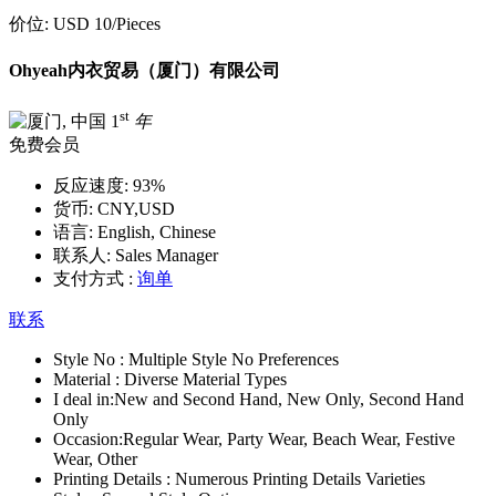
价位:
USD 10
/Pieces
Ohyeah内衣贸易（厦门）有限公司
st
1
年
免费会员
反应速度:
93%
货币:
CNY,USD
语言:
English, Chinese
联系人:
Sales Manager
支付方式 :
询单
联系
Style No :
Multiple Style No Preferences
Material :
Diverse Material Types
I deal in:
New and Second Hand, New Only, Second Hand
Only
Occasion:
Regular Wear, Party Wear, Beach Wear, Festive
Wear, Other
Printing Details :
Numerous Printing Details Varieties