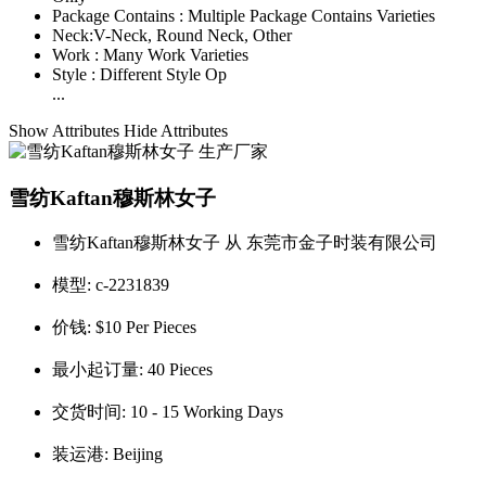
Package Contains :
Multiple Package Contains Varieties
Neck:
V-Neck, Round Neck, Other
Work :
Many Work Varieties
Style :
Different Style Op
...
Show Attributes
Hide Attributes
雪纺Kaftan穆斯林女子
雪纺Kaftan穆斯林女子 从 东莞市金子时装有限公司
模型:
c-2231839
价钱:
$10 Per Pieces
最小起订量:
40 Pieces
交货时间:
10 - 15 Working Days
装运港:
Beijing