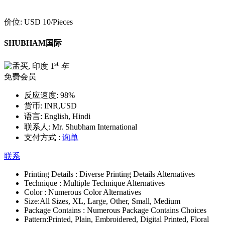
价位:
USD 10
/Pieces
SHUBHAM国际
st
1
年
免费会员
反应速度:
98%
货币:
INR,USD
语言:
English, Hindi
联系人:
Mr. Shubham International
支付方式 :
询单
联系
Printing Details :
Diverse Printing Details Alternatives
Technique :
Multiple Technique Alternatives
Color :
Numerous Color Alternatives
Size:
All Sizes, XL, Large, Other, Small, Medium
Package Contains :
Numerous Package Contains Choices
Pattern:
Printed, Plain, Embroidered, Digital Printed, Floral