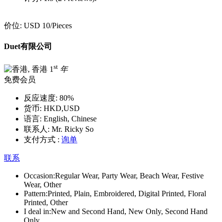
价位:
USD 10
/Pieces
Duet有限公司
st
1
年
免费会员
反应速度:
80%
货币:
HKD,USD
语言:
English, Chinese
联系人:
Mr. Ricky So
支付方式 :
询单
联系
Occasion:
Regular Wear, Party Wear, Beach Wear, Festive
Wear, Other
Pattern:
Printed, Plain, Embroidered, Digital Printed, Floral
Printed, Other
I deal in:
New and Second Hand, New Only, Second Hand
Only