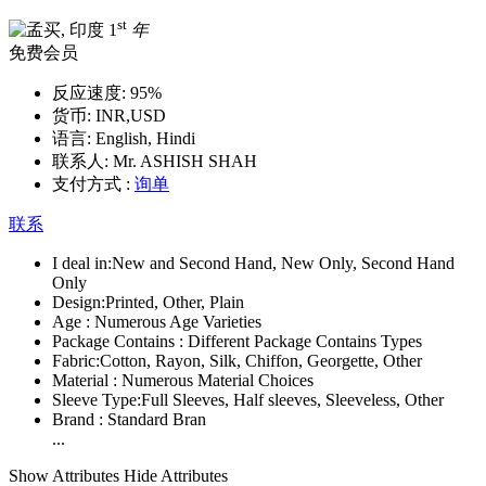
st
1
年
免费会员
反应速度:
95%
货币:
INR,USD
语言:
English, Hindi
联系人:
Mr. ASHISH SHAH
支付方式 :
询单
联系
I deal in:
New and Second Hand, New Only, Second Hand
Only
Design:
Printed, Other, Plain
Age :
Numerous Age Varieties
Package Contains :
Different Package Contains Types
Fabric:
Cotton, Rayon, Silk, Chiffon, Georgette, Other
Material :
Numerous Material Choices
Sleeve Type:
Full Sleeves, Half sleeves, Sleeveless, Other
Brand :
Standard Bran
...
Show Attributes
Hide Attributes