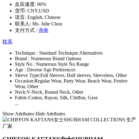
反应速度:
86%
货币:
CNY,USD
语言:
English, Chinese
联系人:
Ms. Julie Chou
支付方式 :
询单
联系
Technique :
Standard Technique Alternatives
Brand :
Numerous Brand Options
Style No :
Numerous Style No Range
Age :
Diverse Age Preferences
Sleeve Type:
Full Sleeves, Half sleeves, Sleeveless, Other
Occasion:
Regular Wear, Party Wear, Beach Wear, Festive
Wear, Other
Neck:
V-Neck, Round Neck, Other
Fabric:
Cotton, Rayon, Silk, Chiffon, Geor
...
Show Attributes
Hide Attributes