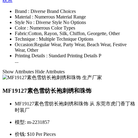
联系
Brand :
Diverse Brand Choices
Material :
Numerous Material Range
Style No :
Diverse Style No Options
Color :
Numerous Color Types
Fabric:
Cotton, Rayon, Silk, Chiffon, Georgette, Other
Technique :
Multiple Technique Options
Occasion:
Regular Wear, Party Wear, Beach Wear, Festive
Wear, Other
Printing Details :
Standard Printing Details P
...
Show Attributes
Hide Attributes
MF19127素色雪纺长袍刺绣和珠饰
MF19127素色雪纺长袍刺绣和珠饰 从 东莞市虎门香丁格
时装厂
模型:
m-2231857
价钱:
$10 Per Pieces