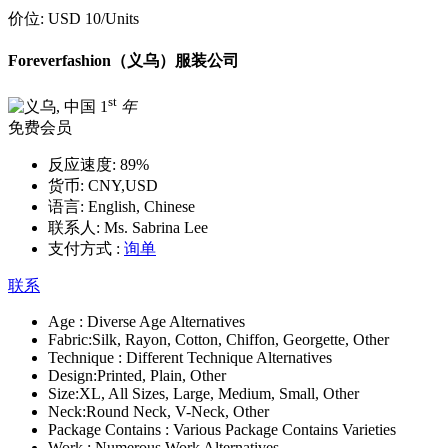
价位:
USD 10
/Units
Foreverfashion（义乌）服装公司
st
1
年
免费会员
反应速度:
89%
货币:
CNY,USD
语言:
English, Chinese
联系人:
Ms. Sabrina Lee
支付方式 :
询单
联系
Age :
Diverse Age Alternatives
Fabric:
Silk, Rayon, Cotton, Chiffon, Georgette, Other
Technique :
Different Technique Alternatives
Design:
Printed, Plain, Other
Size:
XL, All Sizes, Large, Medium, Small, Other
Neck:
Round Neck, V-Neck, Other
Package Contains :
Various Package Contains Varieties
Work :
Numerous Work Alternatives