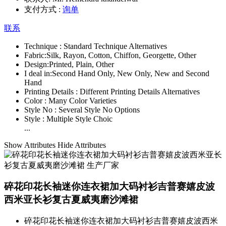
支付方式 :
询单
联系
Technique :
Standard Technique Alternatives
Fabric:
Silk, Rayon, Cotton, Chiffon, Georgette, Other
Design:
Printed, Plain, Other
I deal in:
Second Hand Only, New Only, New and Second
Hand
Printing Details :
Different Printing Details Alternatives
Color :
Many Color Varieties
Style No :
Several Style No Options
Style :
Multiple Style Choic
...
Show Attributes
Hide Attributes
碎花印花长袖迷你连衣裙加大码衬衫吉普赛嬉皮波
西米亚长衫复古夏威夷磨沙滩裙
碎花印花长袖迷你连衣裙加大码衬衫吉普赛嬉皮波西米