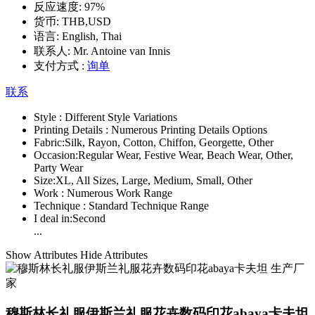
反应速度:
97%
货币:
THB,USD
语言:
English, Thai
联系人:
Mr. Antoine van Innis
支付方式 :
询单
联系
Style :
Different Style Variations
Printing Details :
Numerous Printing Details Options
Fabric:
Silk, Rayon, Cotton, Chiffon, Georgette, Other
Occasion:
Regular Wear, Festive Wear, Beach Wear, Other,
Party Wear
Size:
XL, All Sizes, Large, Medium, Small, Other
Work :
Numerous Work Range
Technique :
Standard Technique Range
I deal in:
Second
...
Show Attributes
Hide Attributes
穆斯林长礼服伊斯兰礼服花卉数码印花abaya卡夫坦