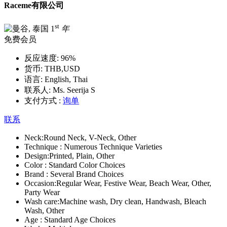
Raceme有限公司
st
1
年
免费会员
反应速度:
96%
货币:
THB,USD
语言:
English, Thai
联系人:
Ms. Seerija S
支付方式 :
询单
联系
Neck:
Round Neck, V-Neck, Other
Technique :
Numerous Technique Varieties
Design:
Printed, Plain, Other
Color :
Standard Color Choices
Brand :
Several Brand Choices
Occasion:
Regular Wear, Festive Wear, Beach Wear, Other,
Party Wear
Wash care:
Machine wash, Dry clean, Handwash, Bleach
Wash, Other
Age :
Standard Age Choices