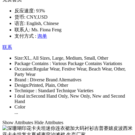
反应速度:
93%
货币:
CNY,USD
语言:
English, Chinese
联系人:
Ms. Fiona Feng
支付方式 :
询单
联系
Size:
XL, All Sizes, Large, Medium, Small, Other
Package Contains :
Various Package Contains Variations
Occasion:
Regular Wear, Festive Wear, Beach Wear, Other,
Party Wear
Brand :
Diverse Brand Alternatives
Design:
Printed, Plain, Other
Technique :
Standard Technique Varieties
I deal in:
Second Hand Only, New Only, New and Second
Hand
Color
...
Show Attributes
Hide Attributes