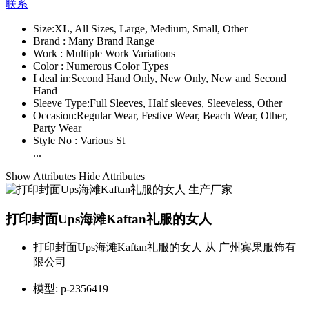
联系
Size:
XL, All Sizes, Large, Medium, Small, Other
Brand :
Many Brand Range
Work :
Multiple Work Variations
Color :
Numerous Color Types
I deal in:
Second Hand Only, New Only, New and Second
Hand
Sleeve Type:
Full Sleeves, Half sleeves, Sleeveless, Other
Occasion:
Regular Wear, Festive Wear, Beach Wear, Other,
Party Wear
Style No :
Various St
...
Show Attributes
Hide Attributes
打印封面Ups海滩Kaftan礼服的女人
打印封面Ups海滩Kaftan礼服的女人 从 广州宾果服饰有
限公司
模型:
p-2356419