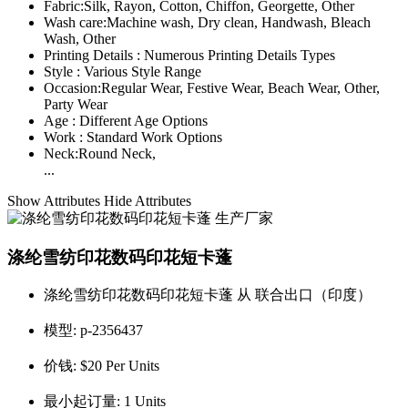
Fabric:
Silk, Rayon, Cotton, Chiffon, Georgette, Other
Wash care:
Machine wash, Dry clean, Handwash, Bleach
Wash, Other
Printing Details :
Numerous Printing Details Types
Style :
Various Style Range
Occasion:
Regular Wear, Festive Wear, Beach Wear, Other,
Party Wear
Age :
Different Age Options
Work :
Standard Work Options
Neck:
Round Neck,
...
Show Attributes
Hide Attributes
涤纶雪纺印花数码印花短卡蓬
涤纶雪纺印花数码印花短卡蓬 从 联合出口（印度）
模型:
p-2356437
价钱:
$20 Per Units
最小起订量:
1 Units