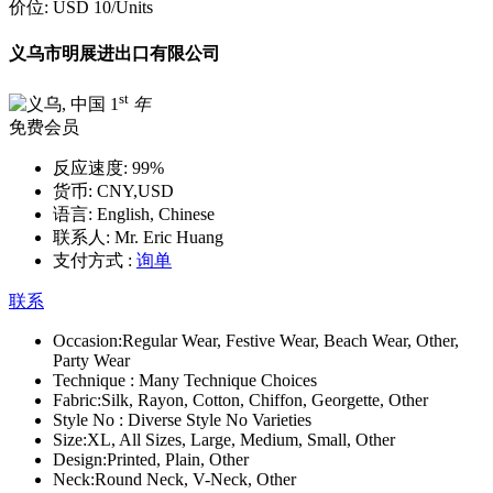
价位:
USD 10
/Units
义乌市明展进出口有限公司
st
1
年
免费会员
反应速度:
99%
货币:
CNY,USD
语言:
English, Chinese
联系人:
Mr. Eric Huang
支付方式 :
询单
联系
Occasion:
Regular Wear, Festive Wear, Beach Wear, Other,
Party Wear
Technique :
Many Technique Choices
Fabric:
Silk, Rayon, Cotton, Chiffon, Georgette, Other
Style No :
Diverse Style No Varieties
Size:
XL, All Sizes, Large, Medium, Small, Other
Design:
Printed, Plain, Other
Neck:
Round Neck, V-Neck, Other