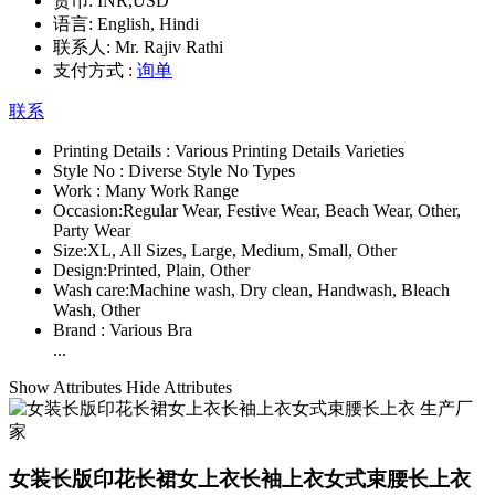
货币:
INR,USD
语言:
English, Hindi
联系人:
Mr. Rajiv Rathi
支付方式 :
询单
联系
Printing Details :
Various Printing Details Varieties
Style No :
Diverse Style No Types
Work :
Many Work Range
Occasion:
Regular Wear, Festive Wear, Beach Wear, Other,
Party Wear
Size:
XL, All Sizes, Large, Medium, Small, Other
Design:
Printed, Plain, Other
Wash care:
Machine wash, Dry clean, Handwash, Bleach
Wash, Other
Brand :
Various Bra
...
Show Attributes
Hide Attributes
女装长版印花长裙女上衣长袖上衣女式束腰长上衣