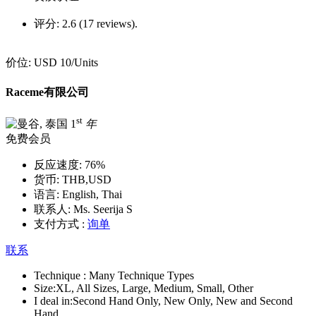
评分:
2.6 (17 reviews).
价位:
USD 10
/Units
Raceme有限公司
st
1
年
免费会员
反应速度:
76%
货币:
THB,USD
语言:
English, Thai
联系人:
Ms. Seerija S
支付方式 :
询单
联系
Technique :
Many Technique Types
Size:
XL, All Sizes, Large, Medium, Small, Other
I deal in:
Second Hand Only, New Only, New and Second
Hand