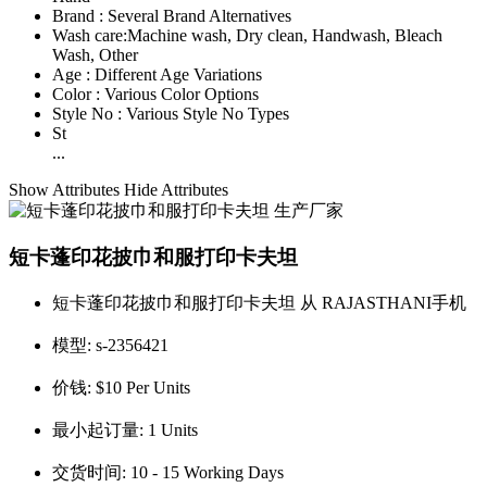
Brand :
Several Brand Alternatives
Wash care:
Machine wash, Dry clean, Handwash, Bleach
Wash, Other
Age :
Different Age Variations
Color :
Various Color Options
Style No :
Various Style No Types
St
...
Show Attributes
Hide Attributes
短卡蓬印花披巾和服打印卡夫坦
短卡蓬印花披巾和服打印卡夫坦 从 RAJASTHANI手机
模型:
s-2356421
价钱:
$10 Per Units
最小起订量:
1 Units
交货时间:
10 - 15 Working Days