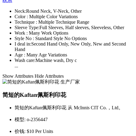
联系
Neck:
Round Neck, V-Neck, Other
Color :
Multiple Color Variations
Technique :
Multiple Technique Range
Sleeve Type:
Full Sleeves, Half sleeves, Sleeveless, Other
Work :
Many Work Options
Style No :
Standard Style No Options
I deal in:
Second Hand Only, New Only, New and Second
Hand
Age :
Many Age Variations
Wash care:
Machine wash, Dry c
...
Show Attributes
Hide Attributes
简短的Kaftan佩斯利印花
简短的Kaftan佩斯利印花 从 McInnis CIT Co.，Ltd。
模型:
o-2356447
价钱:
$10 Per Units