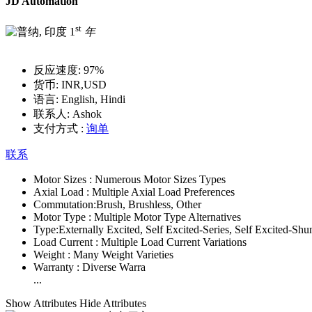
JD Automation
st
1
年
反应速度:
97%
货币:
INR,USD
语言:
English, Hindi
联系人:
Ashok
支付方式 :
询单
联系
Motor Sizes :
Numerous Motor Sizes Types
Axial Load :
Multiple Axial Load Preferences
Commutation:
Brush, Brushless, Other
Motor Type :
Multiple Motor Type Alternatives
Type:
Externally Excited, Self Excited-Series, Self Excited-Shu
Load Current :
Multiple Load Current Variations
Weight :
Many Weight Varieties
Warranty :
Diverse Warra
...
Show Attributes
Hide Attributes