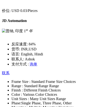
价位:
USD 0.03
/Pieces
JD Automation
st
1
年
反应速度:
84%
货币:
INR,USD
语言:
English, Hindi
联系人:
Ashok
支付方式 :
询单
联系
Frame Size :
Standard Frame Size Choices
Range :
Standard Range Range
Finish :
Different Finish Choices
Color :
Various Color Choices
Unit Sizes :
Many Unit Sizes Range
Phase:
Single Phase, Three Phase, Other