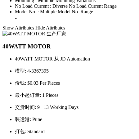
Mounting :
Multiple Mounting Variations
No Load Current :
Diverse No Load Current Range
Model No. :
Multiple Model No. Range
...
Show Attributes
Hide Attributes
40WATT MOTOR
40WATT MOTOR 从 JD Automation
模型:
4-3367395
价钱:
$0.03 Per Pieces
最小起订量:
1 Pieces
交货时间:
9 - 13 Working Days
装运港:
Pune
打包:
Standard