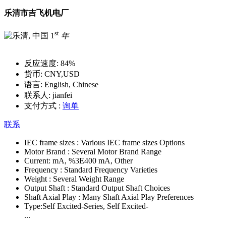
乐清市吉飞机电厂
st
1
年
反应速度:
84%
货币:
CNY,USD
语言:
English, Chinese
联系人:
jianfei
支付方式 :
询单
联系
IEC frame sizes :
Various IEC frame sizes Options
Motor Brand :
Several Motor Brand Range
Current:
mA, %3E400 mA, Other
Frequency :
Standard Frequency Varieties
Weight :
Several Weight Range
Output Shaft :
Standard Output Shaft Choices
Shaft Axial Play :
Many Shaft Axial Play Preferences
Type:
Self Excited-Series, Self Excited-
...