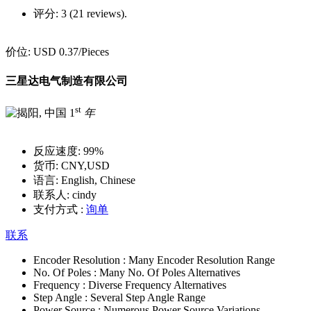
评分:
3 (21 reviews).
价位:
USD 0.37
/Pieces
三星达电气制造有限公司
st
1
年
反应速度:
99%
货币:
CNY,USD
语言:
English, Chinese
联系人:
cindy
支付方式 :
询单
联系
Encoder Resolution :
Many Encoder Resolution Range
No. Of Poles :
Many No. Of Poles Alternatives
Frequency :
Diverse Frequency Alternatives
Step Angle :
Several Step Angle Range
Power Source :
Numerous Power Source Variations