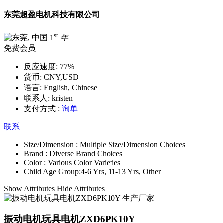
东莞超盈电机科技有限公司
st
1
年
免费会员
反应速度:
77%
货币:
CNY,USD
语言:
English, Chinese
联系人:
kristen
支付方式 :
询单
联系
Size/Dimension :
Multiple Size/Dimension Choices
Brand :
Diverse Brand Choices
Color :
Various Color Varieties
Child Age Group:
4-6 Yrs, 11-13 Yrs, Other
Show Attributes
Hide Attributes
振动电机玩具电机ZXD6PK10Y