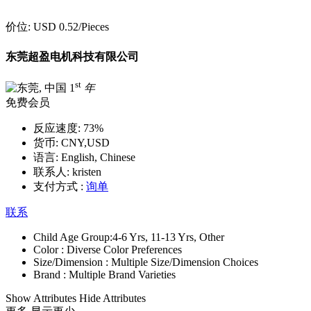
价位:
USD 0.52
/Pieces
东莞超盈电机科技有限公司
st
1
年
免费会员
反应速度:
73%
货币:
CNY,USD
语言:
English, Chinese
联系人:
kristen
支付方式 :
询单
联系
Child Age Group:
4-6 Yrs, 11-13 Yrs, Other
Color :
Diverse Color Preferences
Size/Dimension :
Multiple Size/Dimension Choices
Brand :
Multiple Brand Varieties
Show Attributes
Hide Attributes