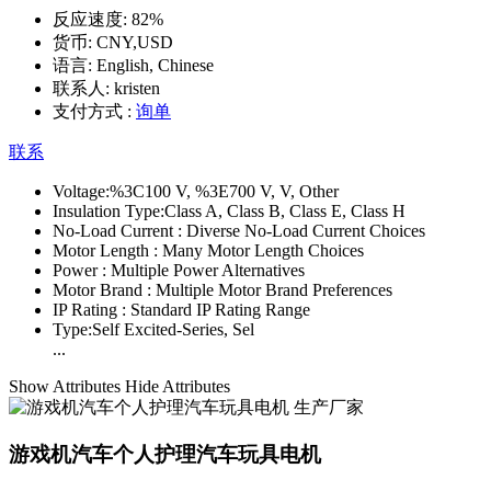
反应速度:
82%
货币:
CNY,USD
语言:
English, Chinese
联系人:
kristen
支付方式 :
询单
联系
Voltage:
%3C100 V, %3E700 V, V, Other
Insulation Type:
Class A, Class B, Class E, Class H
No-Load Current :
Diverse No-Load Current Choices
Motor Length :
Many Motor Length Choices
Power :
Multiple Power Alternatives
Motor Brand :
Multiple Motor Brand Preferences
IP Rating :
Standard IP Rating Range
Type:
Self Excited-Series, Sel
...
Show Attributes
Hide Attributes
游戏机汽车个人护理汽车玩具电机