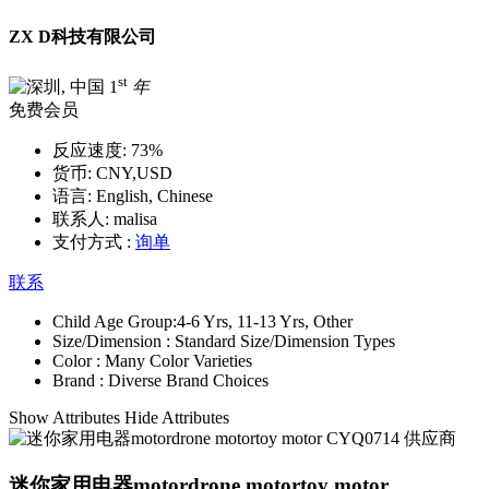
ZX D科技有限公司
st
1
年
免费会员
反应速度:
73%
货币:
CNY,USD
语言:
English, Chinese
联系人:
malisa
支付方式 :
询单
联系
Child Age Group:
4-6 Yrs, 11-13 Yrs, Other
Size/Dimension :
Standard Size/Dimension Types
Color :
Many Color Varieties
Brand :
Diverse Brand Choices
Show Attributes
Hide Attributes
迷你家用电器motordrone motortoy motor