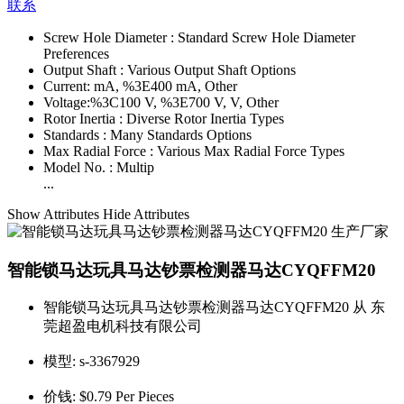
联系
Screw Hole Diameter :
Standard Screw Hole Diameter
Preferences
Output Shaft :
Various Output Shaft Options
Current:
mA, %3E400 mA, Other
Voltage:
%3C100 V, %3E700 V, V, Other
Rotor Inertia :
Diverse Rotor Inertia Types
Standards :
Many Standards Options
Max Radial Force :
Various Max Radial Force Types
Model No. :
Multip
...
Show Attributes
Hide Attributes
智能锁马达玩具马达钞票检测器马达CYQFFM20
智能锁马达玩具马达钞票检测器马达CYQFFM20 从 东
莞超盈电机科技有限公司
模型:
s-3367929
价钱:
$0.79 Per Pieces