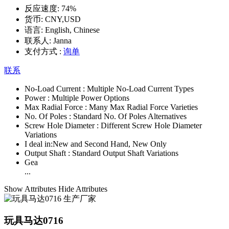
反应速度:
74%
货币:
CNY,USD
语言:
English, Chinese
联系人:
Janna
支付方式 :
询单
联系
No-Load Current :
Multiple No-Load Current Types
Power :
Multiple Power Options
Max Radial Force :
Many Max Radial Force Varieties
No. Of Poles :
Standard No. Of Poles Alternatives
Screw Hole Diameter :
Different Screw Hole Diameter
Variations
I deal in:
New and Second Hand, New Only
Output Shaft :
Standard Output Shaft Variations
Gea
...
Show Attributes
Hide Attributes
玩具马达0716