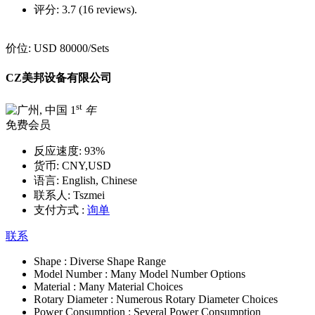
评分:
3.7 (16 reviews).
价位:
USD 80000
/Sets
CZ美邦设备有限公司
st
1
年
免费会员
反应速度:
93%
货币:
CNY,USD
语言:
English, Chinese
联系人:
Tszmei
支付方式 :
询单
联系
Shape :
Diverse Shape Range
Model Number :
Many Model Number Options
Material :
Many Material Choices
Rotary Diameter :
Numerous Rotary Diameter Choices
Power Consumption :
Several Power Consumption