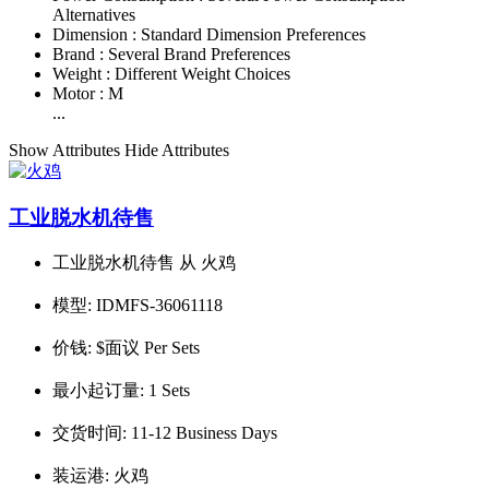
Alternatives
Dimension :
Standard Dimension Preferences
Brand :
Several Brand Preferences
Weight :
Different Weight Choices
Motor :
M
...
Show Attributes
Hide Attributes
工业脱水机待售
工业脱水机待售 从 火鸡
模型:
IDMFS-36061118
价钱:
$面议 Per Sets
最小起订量:
1 Sets
交货时间:
11-12 Business Days
装运港:
火鸡