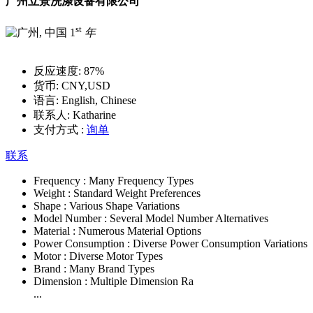
广州立景洗涤设备有限公司
st
1
年
反应速度:
87%
货币:
CNY,USD
语言:
English, Chinese
联系人:
Katharine
支付方式 :
询单
联系
Frequency :
Many Frequency Types
Weight :
Standard Weight Preferences
Shape :
Various Shape Variations
Model Number :
Several Model Number Alternatives
Material :
Numerous Material Options
Power Consumption :
Diverse Power Consumption Variations
Motor :
Diverse Motor Types
Brand :
Many Brand Types
Dimension :
Multiple Dimension Ra
...