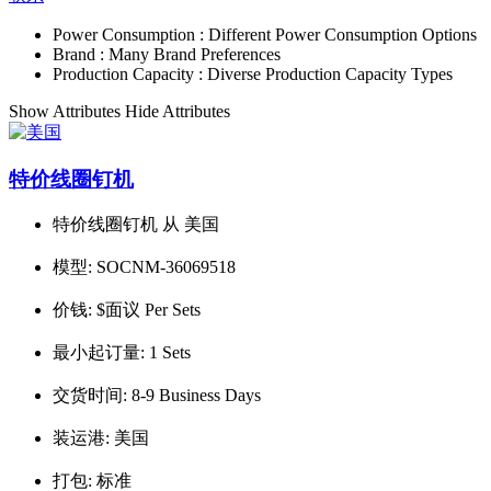
Power Consumption :
Different Power Consumption Options
Brand :
Many Brand Preferences
Production Capacity :
Diverse Production Capacity Types
Show Attributes
Hide Attributes
特价线圈钉机
特价线圈钉机 从 美国
模型:
SOCNM-36069518
价钱:
$面议 Per Sets
最小起订量:
1 Sets
交货时间:
8-9 Business Days
装运港:
美国
打包:
标准