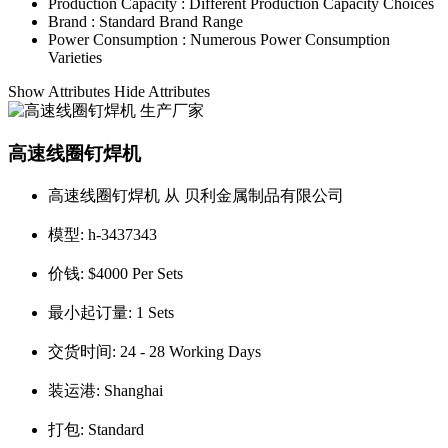
Production Capacity :
Different Production Capacity Choices
Brand :
Standard Brand Range
Power Consumption :
Numerous Power Consumption
Varieties
Show Attributes
Hide Attributes
高速线圈钉焊机
高速线圈钉焊机 从 贝利金属制品有限公司
模型:
h-3437343
价钱:
$4000 Per Sets
最小起订量:
1 Sets
交货时间:
24 - 28 Working Days
装运港:
Shanghai
打包:
Standard