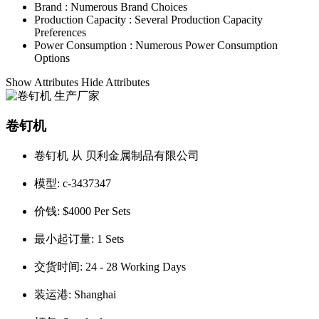
Brand :
Numerous Brand Choices
Production Capacity :
Several Production Capacity
Preferences
Power Consumption :
Numerous Power Consumption
Options
Show Attributes
Hide Attributes
卷钉机
卷钉机 从 贝利金属制品有限公司
模型:
c-3437347
价钱:
$4000 Per Sets
最小起订量:
1 Sets
交货时间:
24 - 28 Working Days
装运港:
Shanghai