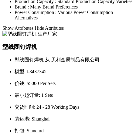
Production Capacity :
Standard Production Capacity Varieties
Brand :
Many Brand Preferences
Power Consumption :
Various Power Consumption
Alternatives
Show Attributes
Hide Attributes
型线圈钉焊机
型线圈钉焊机 从 贝利金属制品有限公司
模型:
t-3437345
价钱:
$5000 Per Sets
最小起订量:
1 Sets
交货时间:
24 - 28 Working Days
装运港:
Shanghai
打包:
Standard