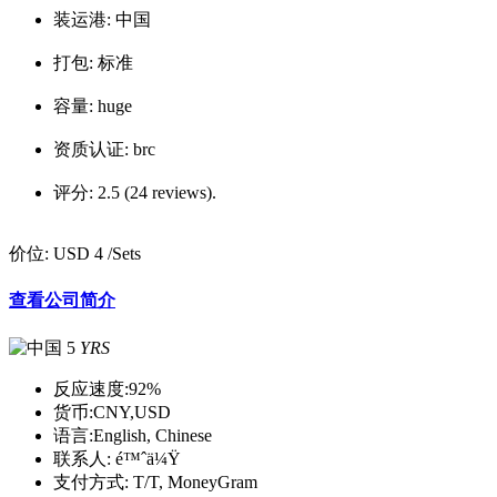
装运港:
中国
打包:
标准
容量:
huge
资质认证:
brc
评分:
2.5 (24 reviews).
价位:
USD 4
/Sets
查看公司简介
5
YRS
反应速度:
92%
货币:
CNY,USD
语言:
English, Chinese
联系人:
é™ˆä¼Ÿ
支付方式:
T/T, MoneyGram