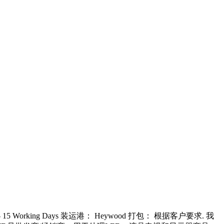
15 Working Days 装运港： Heywood 打包： 根据客户要求. 我