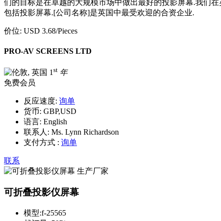
们的目标是在卓越的大规模市场中做出最好的投影屏幕.我们在英国 
包括投影屏幕.[公司名称]是英国中最受欢迎的合资企业.
价位:
USD 3.68
/Pieces
PRO-AV SCREENS LTD
st
1
年
免费会员
反应速度:
询单
货币:
GBP,USD
语言:
English
联系人:
Ms. Lynn Richardson
支付方式 :
询单
联系
可折叠投影仪屏幕
模型:
f-25565