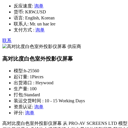
反应速度:
询单
货币:
KRW,USD
语言:
English, Korean
联系人:
Mr. un hae lee
支付方式 :
询单
联系
高对比度白色室外投影仪屏幕
模型:
h-25560
起订量:
1Pieces
出货港口 :
Heywood
生产量:
100
打包:
Standard
装运交货时间 :
10 - 15 Working Days
资质认证:
询单
评分:
询单
高对比度白色室外投影仪屏幕 从 PRO-AV SCREENS LTD 模型： h-25