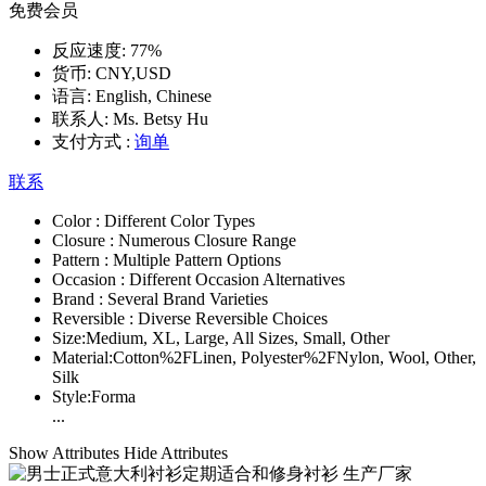
免费会员
反应速度:
77%
货币:
CNY,USD
语言:
English, Chinese
联系人:
Ms. Betsy Hu
支付方式 :
询单
联系
Color :
Different Color Types
Closure :
Numerous Closure Range
Pattern :
Multiple Pattern Options
Occasion :
Different Occasion Alternatives
Brand :
Several Brand Varieties
Reversible :
Diverse Reversible Choices
Size:
Medium, XL, Large, All Sizes, Small, Other
Material:
Cotton%2FLinen, Polyester%2FNylon, Wool, Other,
Silk
Style:
Forma
...
Show Attributes
Hide Attributes