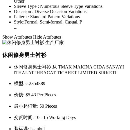
Other
Sleeve Type :
Numerous Sleeve Type Variations
Occasion :
Diverse Occasion Variations
Pattern :
Standard Pattern Variations
Style:
Formal, Semi-formal, Casual, P
...
Show Attributes
Hide Attributes
休闲修身男士衬衫
休闲修身男士衬衫 从 TMAK MAKINA GIDA SANAYI
ITHALAT IHRACAT TICARET LIMITED SIRKETI
模型:
c-2354889
价钱:
$5.43 Per Pieces
最小起订量:
50 Pieces
交货时间:
10 - 15 Working Days
装运港:
Istanbul