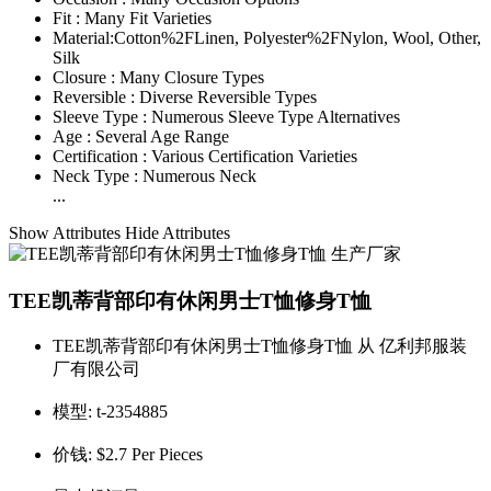
Fit :
Many Fit Varieties
Material:
Cotton%2FLinen, Polyester%2FNylon, Wool, Other,
Silk
Closure :
Many Closure Types
Reversible :
Diverse Reversible Types
Sleeve Type :
Numerous Sleeve Type Alternatives
Age :
Several Age Range
Certification :
Various Certification Varieties
Neck Type :
Numerous Neck
...
Show Attributes
Hide Attributes
TEE凯蒂背部印有休闲男士T恤修身T恤
TEE凯蒂背部印有休闲男士T恤修身T恤 从 亿利邦服装
厂有限公司
模型:
t-2354885
价钱:
$2.7 Per Pieces