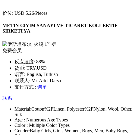
价位:
USD 5.26
/Pieces
METIN GIYIM SANAYI VE TICARET KOLLEKTIF
SIRKETI YA
st
1
年
免费会员
反应速度:
88%
货币:
TRY,USD
语言:
English, Turkish
联系人:
Mr. Ariel Darsa
支付方式 :
询单
联系
Material:
Cotton%2FLinen, Polyester%2FNylon, Wool, Other,
Silk
Age :
Numerous Age Types
Color :
Multiple Color Types
Gender:
Baby Girls, Girls, Women, Boys, Men, Baby Boys,