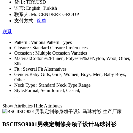
货币:
TRY,USD
语言:
English, Turkish
联系人:
Mr. CENDERE GROUP
支付方式 :
询单
联系
Pattern :
Various Pattern Types
Closure :
Standard Closure Preferences
Occasion :
Multiple Occasion Varieties
Material:
Cotton%2FLinen, Polyester%2FNylon, Wool, Other,
Silk
Fit :
Several Fit Alternatives
Gender:
Baby Girls, Girls, Women, Boys, Men, Baby Boys,
Other
Neck Type :
Standard Neck Type Range
Style:
Formal, Semi-formal, Casual,
...
Show Attributes
Hide Attributes
BSCIISO9001男装定制修身领子设计马球衬衫