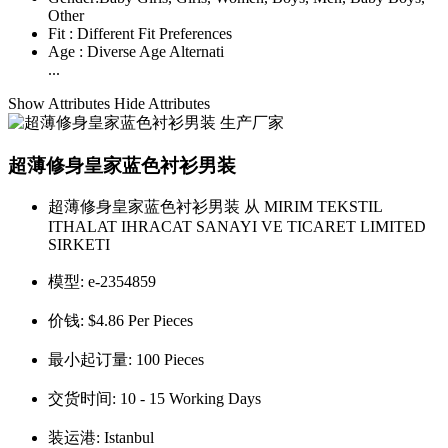
Other
Fit :
Different Fit Preferences
Age :
Diverse Age Alternati
...
Show Attributes
Hide Attributes
超薄修身皇家蓝色衬衫男装
超薄修身皇家蓝色衬衫男装 从 MIRIM TEKSTIL
ITHALAT IHRACAT SANAYI VE TICARET LIMITED
SIRKETI
模型:
e-2354859
价钱:
$4.86 Per Pieces
最小起订量:
100 Pieces
交货时间:
10 - 15 Working Days
装运港:
Istanbul