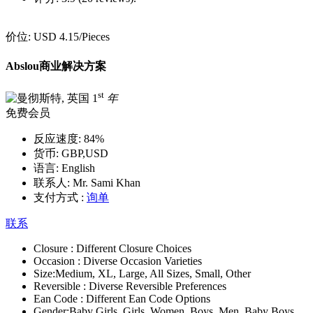
价位:
USD 4.15
/Pieces
Abslou商业解决方案
st
1
年
免费会员
反应速度:
84%
货币:
GBP,USD
语言:
English
联系人:
Mr. Sami Khan
支付方式 :
询单
联系
Closure :
Different Closure Choices
Occasion :
Diverse Occasion Varieties
Size:
Medium, XL, Large, All Sizes, Small, Other
Reversible :
Diverse Reversible Preferences
Ean Code :
Different Ean Code Options
Gender:
Baby Girls, Girls, Women, Boys, Men, Baby Boys,