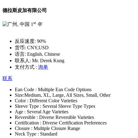
德拉斯皮加有限公司
st
1
年
反应速度:
90%
货币:
CNY,USD
语言:
English, Chinese
联系人:
Mr. Derek Kung
支付方式 :
询单
联系
Ean Code :
Multiple Ean Code Options
Size:
Medium, XL, Large, All Sizes, Small, Other
Color :
Different Color Varieties
Sleeve Type :
Several Sleeve Type Types
Age :
Several Age Varieties
Reversible :
Diverse Reversible Varieties
Certification :
Diverse Certification Preferences
Closure :
Multiple Closure Range
Neck Type :
Standard