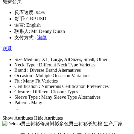
免费会员
反应速度:
94%
货币:
GBP,USD
语言:
English
联系人:
Mr. Denny Duran
支付方式 :
询单
联系
Size:
Medium, XL, Large, All Sizes, Small, Other
Neck Type :
Different Neck Type Varieties
Brand :
Diverse Brand Alternatives
Occasion :
Multiple Occasion Variations
Fit :
Many Fit Varieties
Certification :
Numerous Certification Preferences
Closure :
Different Closure Types
Sleeve Type :
Many Sleeve Type Alternatives
Pattern :
Many
...
Show Attributes
Hide Attributes