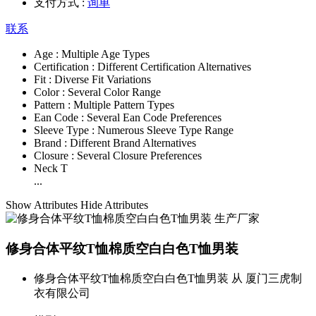
支付方式 :
询单
联系
Age :
Multiple Age Types
Certification :
Different Certification Alternatives
Fit :
Diverse Fit Variations
Color :
Several Color Range
Pattern :
Multiple Pattern Types
Ean Code :
Several Ean Code Preferences
Sleeve Type :
Numerous Sleeve Type Range
Brand :
Different Brand Alternatives
Closure :
Several Closure Preferences
Neck T
...
Show Attributes
Hide Attributes
修身合体平纹T恤棉质空白白色T恤男装
修身合体平纹T恤棉质空白白色T恤男装 从 厦门三虎制
衣有限公司