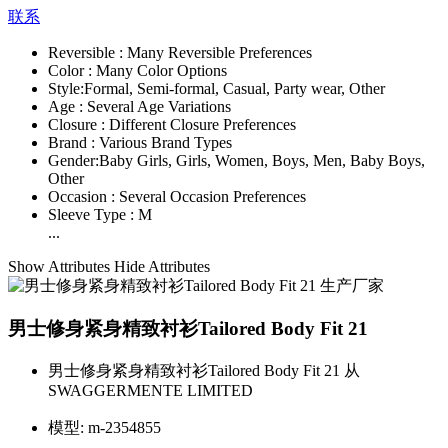
联系
Reversible :
Many Reversible Preferences
Color :
Many Color Options
Style:
Formal, Semi-formal, Casual, Party wear, Other
Age :
Several Age Variations
Closure :
Different Closure Preferences
Brand :
Various Brand Types
Gender:
Baby Girls, Girls, Women, Boys, Men, Baby Boys,
Other
Occasion :
Several Occasion Preferences
Sleeve Type :
M
...
Show Attributes
Hide Attributes
男士修身紧身精致衬衫Tailored Body Fit 21
男士修身紧身精致衬衫Tailored Body Fit 21 从
SWAGGERMENTE LIMITED
模型:
m-2354855