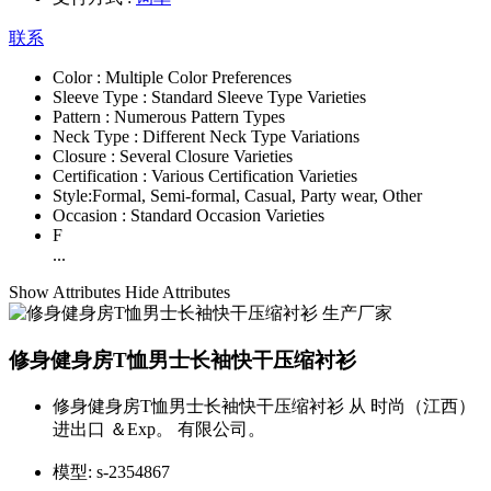
联系
Color :
Multiple Color Preferences
Sleeve Type :
Standard Sleeve Type Varieties
Pattern :
Numerous Pattern Types
Neck Type :
Different Neck Type Variations
Closure :
Several Closure Varieties
Certification :
Various Certification Varieties
Style:
Formal, Semi-formal, Casual, Party wear, Other
Occasion :
Standard Occasion Varieties
F
...
Show Attributes
Hide Attributes
修身健身房T恤男士长袖快干压缩衬衫
修身健身房T恤男士长袖快干压缩衬衫 从 时尚（江西）
进出口 ＆Exp。 有限公司。
模型:
s-2354867