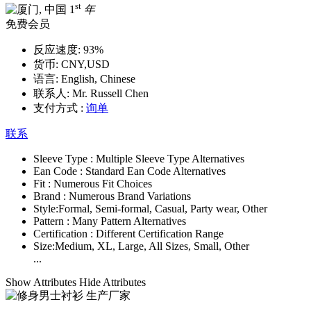
st
1
年
免费会员
反应速度:
93%
货币:
CNY,USD
语言:
English, Chinese
联系人:
Mr. Russell Chen
支付方式 :
询单
联系
Sleeve Type :
Multiple Sleeve Type Alternatives
Ean Code :
Standard Ean Code Alternatives
Fit :
Numerous Fit Choices
Brand :
Numerous Brand Variations
Style:
Formal, Semi-formal, Casual, Party wear, Other
Pattern :
Many Pattern Alternatives
Certification :
Different Certification Range
Size:
Medium, XL, Large, All Sizes, Small, Other
...
Show Attributes
Hide Attributes