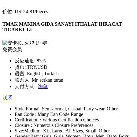
价位:
USD 4.81
/Pieces
TMAK MAKINA GIDA SANAYI ITHALAT IHRACAT
TICARET LI
st
1
年
免费会员
反应速度:
83%
货币:
TRY,USD
语言:
English, Turkish
联系人:
Mr. serkan turan
支付方式 :
询单
联系
Style:
Formal, Semi-formal, Casual, Party wear, Other
Ean Code :
Many Ean Code Range
Certification :
Various Certification Choices
Closure :
Numerous Closure Preferences
Size:
Medium, XL, Large, All Sizes, Small, Other
Gender:
Baby Girls, Girls, Women, Boys, Men, Baby Boys,