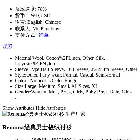
反应速度:
78%
货币:
TWD,USD
语言:
English, Chinese
联系人:
Mr. Kuo tony
支付方式 :
询单
联系
Material:
Wool, Cotton%2FLinen, Other, Silk,
Polyester%2FNylon
Sleeve Type:
Half Sleeve, Full Sleeve, 3%2F4th Sleeve, Other
Style:
Other, Party wear, Formal, Casual, Semi-formal
Color :
Numerous Color Range
Size:
Large, Medium, Small, All Sizes, XL
Gender:
Women, Men, Boys, Girls, Baby Boys, Baby Girls
...
Show Attributes
Hide Attributes
Renoma经典男士梭织衬衫