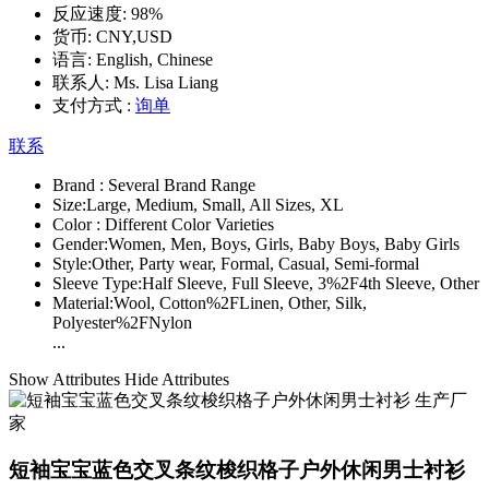
反应速度:
98%
货币:
CNY,USD
语言:
English, Chinese
联系人:
Ms. Lisa Liang
支付方式 :
询单
联系
Brand :
Several Brand Range
Size:
Large, Medium, Small, All Sizes, XL
Color :
Different Color Varieties
Gender:
Women, Men, Boys, Girls, Baby Boys, Baby Girls
Style:
Other, Party wear, Formal, Casual, Semi-formal
Sleeve Type:
Half Sleeve, Full Sleeve, 3%2F4th Sleeve, Other
Material:
Wool, Cotton%2FLinen, Other, Silk,
Polyester%2FNylon
...
Show Attributes
Hide Attributes
短袖宝宝蓝色交叉条纹梭织格子户外休闲男士衬衫