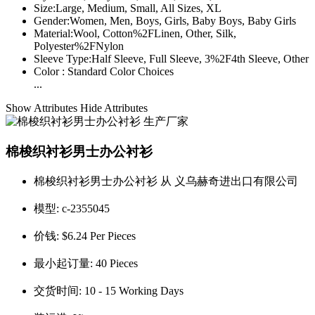
Size:
Large, Medium, Small, All Sizes, XL
Gender:
Women, Men, Boys, Girls, Baby Boys, Baby Girls
Material:
Wool, Cotton%2FLinen, Other, Silk,
Polyester%2FNylon
Sleeve Type:
Half Sleeve, Full Sleeve, 3%2F4th Sleeve, Other
Color :
Standard Color Choices
...
Show Attributes
Hide Attributes
棉梭织衬衫男士办公衬衫
棉梭织衬衫男士办公衬衫 从 义乌赫奇进出口有限公司
模型:
c-2355045
价钱:
$6.24 Per Pieces
最小起订量:
40 Pieces
交货时间:
10 - 15 Working Days