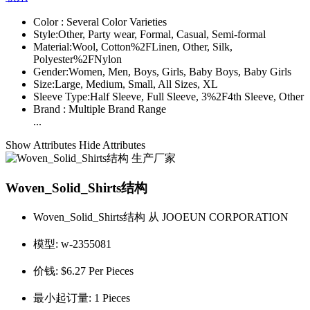
Color :
Several Color Varieties
Style:
Other, Party wear, Formal, Casual, Semi-formal
Material:
Wool, Cotton%2FLinen, Other, Silk,
Polyester%2FNylon
Gender:
Women, Men, Boys, Girls, Baby Boys, Baby Girls
Size:
Large, Medium, Small, All Sizes, XL
Sleeve Type:
Half Sleeve, Full Sleeve, 3%2F4th Sleeve, Other
Brand :
Multiple Brand Range
...
Show Attributes
Hide Attributes
Woven_Solid_Shirts结构
Woven_Solid_Shirts结构 从 JOOEUN CORPORATION
模型:
w-2355081
价钱:
$6.27 Per Pieces
最小起订量:
1 Pieces