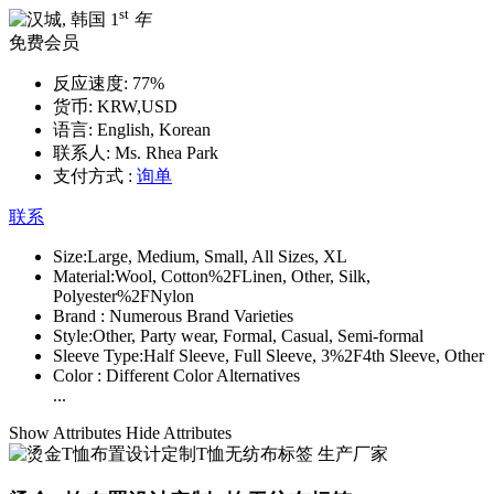
st
1
年
免费会员
反应速度:
77%
货币:
KRW,USD
语言:
English, Korean
联系人:
Ms. Rhea Park
支付方式 :
询单
联系
Size:
Large, Medium, Small, All Sizes, XL
Material:
Wool, Cotton%2FLinen, Other, Silk,
Polyester%2FNylon
Brand :
Numerous Brand Varieties
Style:
Other, Party wear, Formal, Casual, Semi-formal
Sleeve Type:
Half Sleeve, Full Sleeve, 3%2F4th Sleeve, Other
Color :
Different Color Alternatives
...
Show Attributes
Hide Attributes