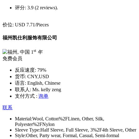
评分:
3.9 (2 reviews).
价位:
USD 7.71
/Pieces
福州凯仕利服饰有限公司
st
1
年
免费会员
反应速度:
79%
货币:
CNY,USD
语言:
English, Chinese
联系人:
Ms. kelly zeng
支付方式 :
询单
联系
Material:
Wool, Cotton%2FLinen, Other, Silk,
Polyester%2FNylon
Sleeve Type:
Half Sleeve, Full Sleeve, 3%2F4th Sleeve, Other
Style:
Other, Party wear, Formal, Casual, Semi-formal