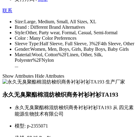
联系
Size:
Large, Medium, Small, All Sizes, XL
Brand :
Different Brand Alternatives
Style:
Other, Party wear, Formal, Casual, Semi-formal
Color :
Many Color Preferences
Sleeve Type:
Half Sleeve, Full Sleeve, 3%2F4th Sleeve, Other
Gender:
Women, Men, Boys, Girls, Baby Boys, Baby Girls
Material:
Wool, Cotton%2FLinen, Other, Silk,
Polyester%2FNylon
...
Show Attributes
Hide Attributes
永久无臭聚酯棉混纺梭织商务衬衫衬衫TA193
永久无臭聚酯棉混纺梭织商务衬衫衬衫TA193 从 四元素
能源生物技术有限公司
模型:
p-2355071