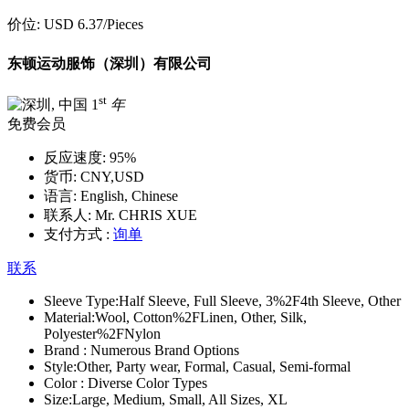
价位:
USD 6.37
/Pieces
东顿运动服饰（深圳）有限公司
st
1
年
免费会员
反应速度:
95%
货币:
CNY,USD
语言:
English, Chinese
联系人:
Mr. CHRIS XUE
支付方式 :
询单
联系
Sleeve Type:
Half Sleeve, Full Sleeve, 3%2F4th Sleeve, Other
Material:
Wool, Cotton%2FLinen, Other, Silk,
Polyester%2FNylon
Brand :
Numerous Brand Options
Style:
Other, Party wear, Formal, Casual, Semi-formal
Color :
Diverse Color Types
Size:
Large, Medium, Small, All Sizes, XL