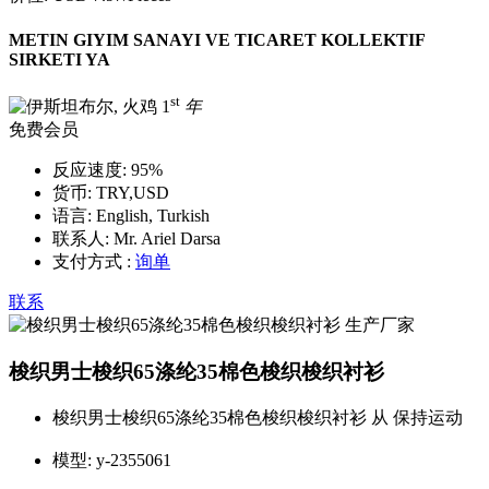
METIN GIYIM SANAYI VE TICARET KOLLEKTIF
SIRKETI YA
st
1
年
免费会员
反应速度:
95%
货币:
TRY,USD
语言:
English, Turkish
联系人:
Mr. Ariel Darsa
支付方式 :
询单
联系
梭织男士梭织65涤纶35棉色梭织梭织衬衫
梭织男士梭织65涤纶35棉色梭织梭织衬衫 从 保持运动
模型:
y-2355061