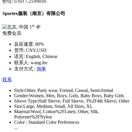
价位:
USD 7.25
/Pieces
Sportex服装（南京）有限公司
st
1
年
免费会员
反应速度:
80%
货币:
CNY,USD
语言:
English, Chinese
联系人:
wang lee
支付方式 :
询单
联系
Style:
Other, Party wear, Formal, Casual, Semi-formal
Gender:
Women, Men, Boys, Girls, Baby Boys, Baby Girls
Sleeve Type:
Half Sleeve, Full Sleeve, 3%2F4th Sleeve, Other
Size:
Large, Medium, Small, All Sizes, XL
Material:
Wool, Cotton%2FLinen, Other, Silk,
Polyester%2FNylon
Color :
Standard Color Preferences
...