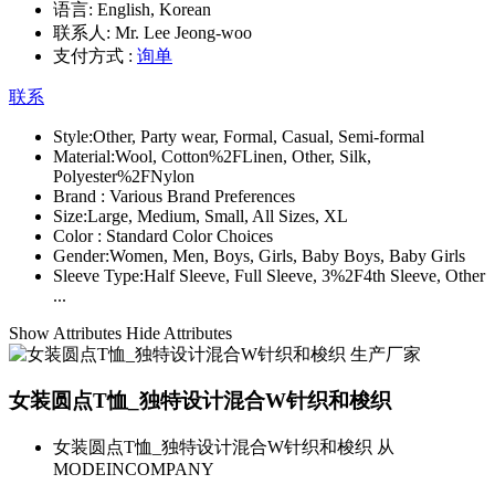
语言:
English, Korean
联系人:
Mr. Lee Jeong-woo
支付方式 :
询单
联系
Style:
Other, Party wear, Formal, Casual, Semi-formal
Material:
Wool, Cotton%2FLinen, Other, Silk,
Polyester%2FNylon
Brand :
Various Brand Preferences
Size:
Large, Medium, Small, All Sizes, XL
Color :
Standard Color Choices
Gender:
Women, Men, Boys, Girls, Baby Boys, Baby Girls
Sleeve Type:
Half Sleeve, Full Sleeve, 3%2F4th Sleeve, Other
...
Show Attributes
Hide Attributes
女装圆点T恤_独特设计混合W针织和梭织
女装圆点T恤_独特设计混合W针织和梭织 从
MODEINCOMPANY