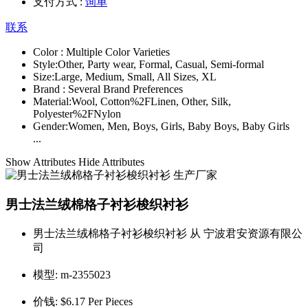
支付方式 :
询单
联系
Color :
Multiple Color Varieties
Style:
Other, Party wear, Formal, Casual, Semi-formal
Size:
Large, Medium, Small, All Sizes, XL
Brand :
Several Brand Preferences
Material:
Wool, Cotton%2FLinen, Other, Silk,
Polyester%2FNylon
Gender:
Women, Men, Boys, Girls, Baby Boys, Baby Girls
...
Show Attributes
Hide Attributes
男士法兰绒棉格子衬衫梭织衬衫
男士法兰绒棉格子衬衫梭织衬衫 从 宁波君安资源有限公
司
模型:
m-2355023
价钱:
$6.17 Per Pieces