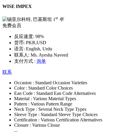
WISE IMPEX
st
1
年
免费会员
反应速度:
98%
货币:
PKR,USD
语言:
English, Urdu
联系人:
Ms. Ayesha Naveed
支付方式 :
询单
联系
Occasion :
Standard Occasion Varieties
Color :
Standard Color Choices
Ean Code :
Standard Ean Code Alternatives
Material :
Various Material Types
Pattern :
Various Pattern Range
Neck Type :
Several Neck Type Types
Sleeve Type :
Standard Sleeve Type Choices
Certification :
Various Certification Alternatives
Closure :
Various Closur
...