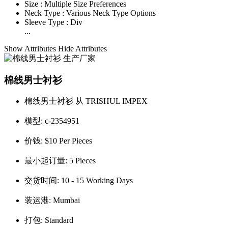
Size :
Multiple Size Preferences
Neck Type :
Various Neck Type Options
Sleeve Type :
Div
...
Show Attributes
Hide Attributes
棉线男士衬衫
棉线男士衬衫 从 TRISHUL IMPEX
模型:
c-2354951
价钱:
$10 Per Pieces
最小起订量:
5 Pieces
交货时间:
10 - 15 Working Days
装运港:
Mumbai
打包:
Standard