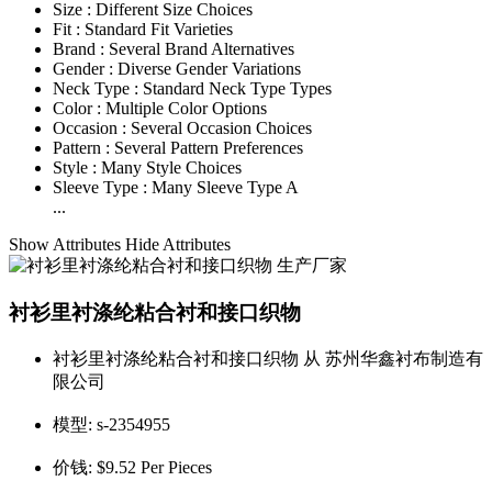
Size :
Different Size Choices
Fit :
Standard Fit Varieties
Brand :
Several Brand Alternatives
Gender :
Diverse Gender Variations
Neck Type :
Standard Neck Type Types
Color :
Multiple Color Options
Occasion :
Several Occasion Choices
Pattern :
Several Pattern Preferences
Style :
Many Style Choices
Sleeve Type :
Many Sleeve Type A
...
Show Attributes
Hide Attributes
衬衫里衬涤纶粘合衬和接口织物
衬衫里衬涤纶粘合衬和接口织物 从 苏州华鑫衬布制造有
限公司
模型:
s-2354955
价钱:
$9.52 Per Pieces