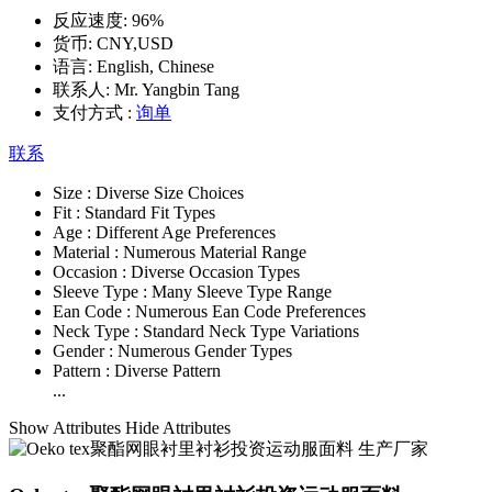
反应速度:
96%
货币:
CNY,USD
语言:
English, Chinese
联系人:
Mr. Yangbin Tang
支付方式 :
询单
联系
Size :
Diverse Size Choices
Fit :
Standard Fit Types
Age :
Different Age Preferences
Material :
Numerous Material Range
Occasion :
Diverse Occasion Types
Sleeve Type :
Many Sleeve Type Range
Ean Code :
Numerous Ean Code Preferences
Neck Type :
Standard Neck Type Variations
Gender :
Numerous Gender Types
Pattern :
Diverse Pattern
...
Show Attributes
Hide Attributes