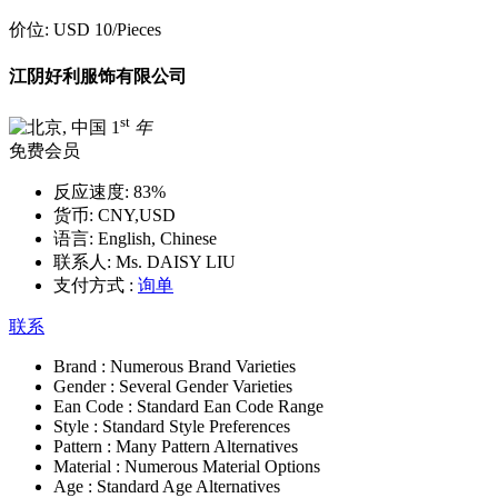
价位:
USD 10
/Pieces
江阴好利服饰有限公司
st
1
年
免费会员
反应速度:
83%
货币:
CNY,USD
语言:
English, Chinese
联系人:
Ms. DAISY LIU
支付方式 :
询单
联系
Brand :
Numerous Brand Varieties
Gender :
Several Gender Varieties
Ean Code :
Standard Ean Code Range
Style :
Standard Style Preferences
Pattern :
Many Pattern Alternatives
Material :
Numerous Material Options
Age :
Standard Age Alternatives