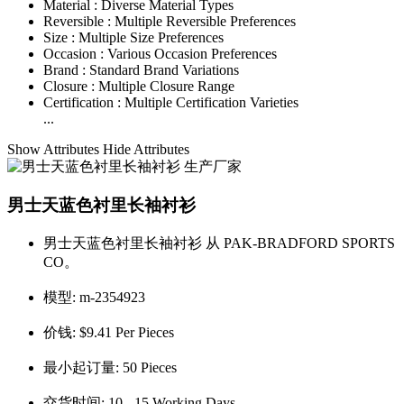
Material :
Diverse Material Types
Reversible :
Multiple Reversible Preferences
Size :
Multiple Size Preferences
Occasion :
Various Occasion Preferences
Brand :
Standard Brand Variations
Closure :
Multiple Closure Range
Certification :
Multiple Certification Varieties
...
Show Attributes
Hide Attributes
男士天蓝色衬里长袖衬衫
男士天蓝色衬里长袖衬衫 从 PAK-BRADFORD SPORTS
CO。
模型:
m-2354923
价钱:
$9.41 Per Pieces
最小起订量:
50 Pieces
交货时间:
10 - 15 Working Days