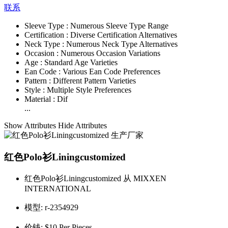
联系
Sleeve Type :
Numerous Sleeve Type Range
Certification :
Diverse Certification Alternatives
Neck Type :
Numerous Neck Type Alternatives
Occasion :
Numerous Occasion Variations
Age :
Standard Age Varieties
Ean Code :
Various Ean Code Preferences
Pattern :
Different Pattern Varieties
Style :
Multiple Style Preferences
Material :
Dif
...
Show Attributes
Hide Attributes
红色Polo衫Liningcustomized
红色Polo衫Liningcustomized 从 MIXXEN
INTERNATIONAL
模型:
r-2354929
价钱:
$10 Per Pieces