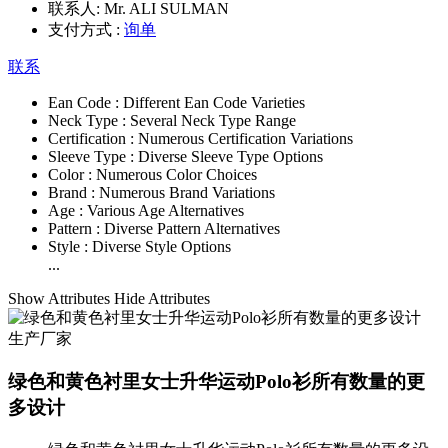
联系人:
Mr. ALI SULMAN
支付方式 :
询单
联系
Ean Code :
Different Ean Code Varieties
Neck Type :
Several Neck Type Range
Certification :
Numerous Certification Variations
Sleeve Type :
Diverse Sleeve Type Options
Color :
Numerous Color Choices
Brand :
Numerous Brand Variations
Age :
Various Age Alternatives
Pattern :
Diverse Pattern Alternatives
Style :
Diverse Style Options
...
Show Attributes
Hide Attributes
绿色和黄色衬里女士升华运动Polo衫所有数量的更
多设计