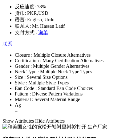
反应速度:
78%
货币:
PKR,USD
语言:
English, Urdu
联系人:
Mr. Hassan Latif
支付方式 :
询单
联系
Closure :
Multiple Closure Alternatives
Certification :
Many Certification Alternatives
Gender :
Multiple Gender Alternatives
Neck Type :
Multiple Neck Type Types
Size :
Several Size Options
Style :
Multiple Style Types
Ean Code :
Standard Ean Code Choices
Pattern :
Diverse Pattern Variations
Material :
Several Material Range
Ag
...
Show Attributes
Hide Attributes