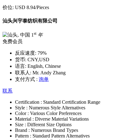
价位:
USD 8.94
/Pieces
汕头兴宇泰纺织有限公司
st
1
年
免费会员
反应速度:
79%
货币:
CNY,USD
语言:
English, Chinese
联系人:
Mr. Andy Zhang
支付方式 :
询单
联系
Certification :
Standard Certification Range
Style :
Numerous Style Alternatives
Color :
Various Color Preferences
Material :
Diverse Material Variations
Size :
Different Size Options
Brand :
Numerous Brand Types
Pattern :
Standard Pattern Alternatives