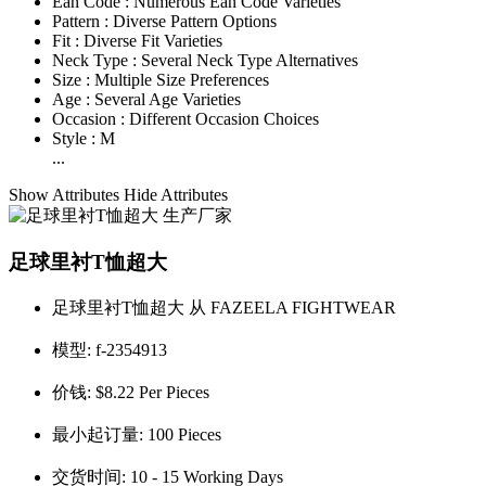
Ean Code :
Numerous Ean Code Varieties
Pattern :
Diverse Pattern Options
Fit :
Diverse Fit Varieties
Neck Type :
Several Neck Type Alternatives
Size :
Multiple Size Preferences
Age :
Several Age Varieties
Occasion :
Different Occasion Choices
Style :
M
...
Show Attributes
Hide Attributes
足球里衬T恤超大
足球里衬T恤超大 从 FAZEELA FIGHTWEAR
模型:
f-2354913
价钱:
$8.22 Per Pieces
最小起订量:
100 Pieces
交货时间:
10 - 15 Working Days