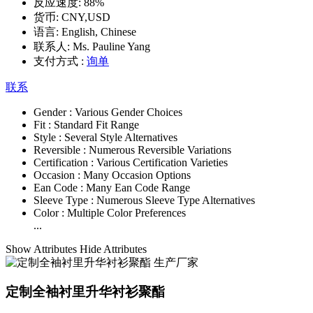
反应速度:
88%
货币:
CNY,USD
语言:
English, Chinese
联系人:
Ms. Pauline Yang
支付方式 :
询单
联系
Gender :
Various Gender Choices
Fit :
Standard Fit Range
Style :
Several Style Alternatives
Reversible :
Numerous Reversible Variations
Certification :
Various Certification Varieties
Occasion :
Many Occasion Options
Ean Code :
Many Ean Code Range
Sleeve Type :
Numerous Sleeve Type Alternatives
Color :
Multiple Color Preferences
...
Show Attributes
Hide Attributes
定制全袖衬里升华衬衫聚酯