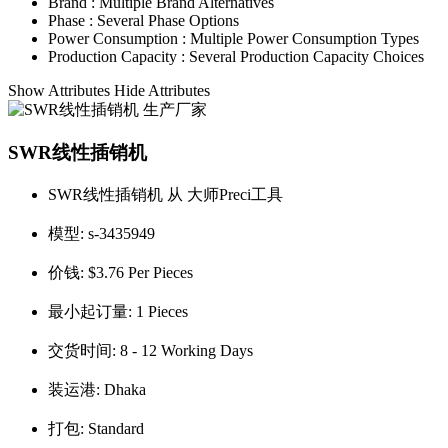
Brand :
Multiple Brand Alternatives
Phase :
Several Phase Options
Power Consumption :
Multiple Power Consumption Types
Production Capacity :
Several Production Capacity Choices
Show Attributes
Hide Attributes
SWR线性插销机
SWR线性插销机 从 大师Preci工具
模型:
s-3435949
价钱:
$3.76 Per Pieces
最小起订量:
1 Pieces
交货时间:
8 - 12 Working Days
装运港:
Dhaka
打包:
Standard