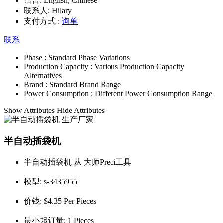
语言:
English, Chinese
联系人:
Hilary
支付方式 :
询单
联系
Phase :
Standard Phase Variations
Production Capacity :
Various Production Capacity
Alternatives
Brand :
Standard Brand Range
Power Consumption :
Different Power Consumption Range
Show Attributes
Hide Attributes
半自动插袋机
半自动插袋机 从 大师Preci工具
模型:
s-3435955
价钱:
$4.35 Per Pieces
最小起订量:
1 Pieces