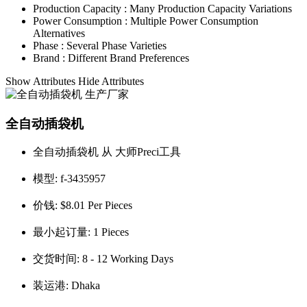
Production Capacity :
Many Production Capacity Variations
Power Consumption :
Multiple Power Consumption
Alternatives
Phase :
Several Phase Varieties
Brand :
Different Brand Preferences
Show Attributes
Hide Attributes
全自动插袋机
全自动插袋机 从 大师Preci工具
模型:
f-3435957
价钱:
$8.01 Per Pieces
最小起订量:
1 Pieces
交货时间:
8 - 12 Working Days
装运港:
Dhaka