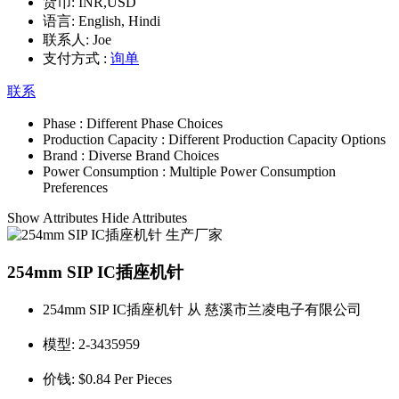
货币:
INR,USD
语言:
English, Hindi
联系人:
Joe
支付方式 :
询单
联系
Phase :
Different Phase Choices
Production Capacity :
Different Production Capacity Options
Brand :
Diverse Brand Choices
Power Consumption :
Multiple Power Consumption
Preferences
Show Attributes
Hide Attributes
254mm SIP IC插座机针
254mm SIP IC插座机针 从 慈溪市兰凌电子有限公司
模型:
2-3435959
价钱:
$0.84 Per Pieces