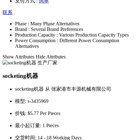
支付方式 :
询单
联系
Phase :
Many Phase Alternatives
Brand :
Several Brand Preferences
Production Capacity :
Various Production Capacity Types
Power Consumption :
Different Power Consumption
Alternatives
Show Attributes
Hide Attributes
socketing机器
socketing机器 从 张家港市丰源机械有限公司
模型:
s-3435969
价钱:
$5.77 Per Pieces
最小起订量:
1 Pieces
交货时间:
14 - 18 Working Days