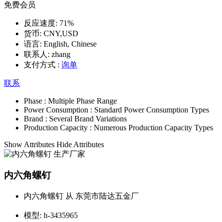
免费会员
反应速度:
71%
货币:
CNY,USD
语言:
English, Chinese
联系人:
zhang
支付方式 :
询单
联系
Phase :
Multiple Phase Range
Power Consumption :
Standard Power Consumption Types
Brand :
Several Brand Variations
Production Capacity :
Numerous Production Capacity Types
Show Attributes
Hide Attributes
内六角螺钉
内六角螺钉 从 东莞市陆达五金厂
模型:
h-3435965