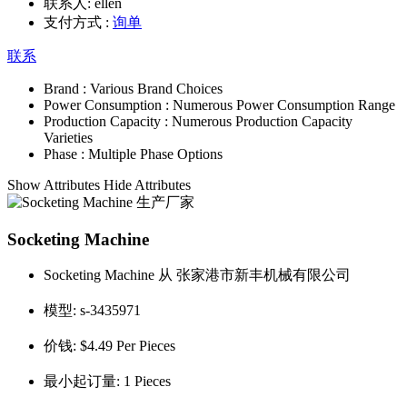
联系人:
ellen
支付方式 :
询单
联系
Brand :
Various Brand Choices
Power Consumption :
Numerous Power Consumption Range
Production Capacity :
Numerous Production Capacity
Varieties
Phase :
Multiple Phase Options
Show Attributes
Hide Attributes
Socketing Machine
Socketing Machine 从 张家港市新丰机械有限公司
模型:
s-3435971
价钱:
$4.49 Per Pieces
最小起订量:
1 Pieces