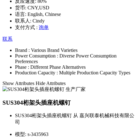
反应速度:
80%
货币:
CNY,USD
语言:
English, Chinese
联系人:
Cindy
支付方式 :
询单
联系
Brand :
Various Brand Varieties
Power Consumption :
Diverse Power Consumption
Preferences
Phase :
Different Phase Alternatives
Production Capacity :
Multiple Production Capacity Types
Show Attributes
Hide Attributes
SUS304桁架头插座机螺钉
SUS304桁架头插座机螺钉 从 嘉兴联泰机械科技有限公
司
模型:
s-3435963