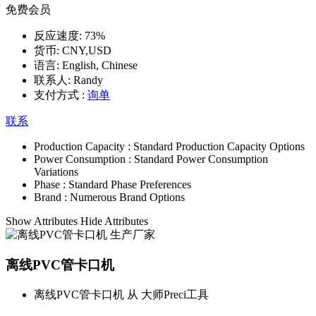
免费会员
反应速度:
73%
货币:
CNY,USD
语言:
English, Chinese
联系人:
Randy
支付方式 :
询单
联系
Production Capacity :
Standard Production Capacity Options
Power Consumption :
Standard Power Consumption
Variations
Phase :
Standard Phase Preferences
Brand :
Numerous Brand Options
Show Attributes
Hide Attributes
离线PVC管卡口机
离线PVC管卡口机 从 大师Preci工具