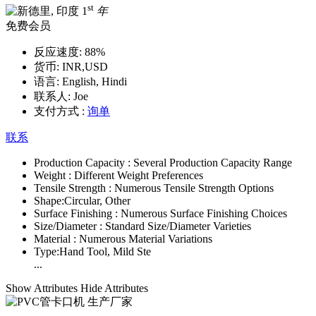
st
1
年
免费会员
反应速度:
88%
货币:
INR,USD
语言:
English, Hindi
联系人:
Joe
支付方式 :
询单
联系
Production Capacity :
Several Production Capacity Range
Weight :
Different Weight Preferences
Tensile Strength :
Numerous Tensile Strength Options
Shape:
Circular, Other
Surface Finishing :
Numerous Surface Finishing Choices
Size/Diameter :
Standard Size/Diameter Varieties
Material :
Numerous Material Variations
Type:
Hand Tool, Mild Ste
...
Show Attributes
Hide Attributes