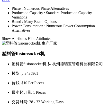
Phase :
Numerous Phase Alternatives
Production Capacity :
Standard Production Capacity
Variations
Brand :
Many Brand Options
Power Consumption :
Numerous Power Consumption
Alternatives
Show Attributes
Hide Attributes
塑料管fusionsocket机
塑料管fusionsocket机 从 杭州德瑞宝管道科技有限公司
模型:
p-3435961
价钱:
$10 Per Pieces
最小起订量:
1 Pieces
交货时间:
28 - 32 Working Days