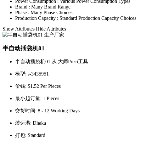
Power Consumption :
Various Power Consumption Types
Brand :
Many Brand Range
Phase :
Many Phase Choices
Production Capacity :
Standard Production Capacity Choices
Show Attributes
Hide Attributes
半自动插袋机01
半自动插袋机01 从 大师Preci工具
模型:
s-3435951
价钱:
$1.52 Per Pieces
最小起订量:
1 Pieces
交货时间:
8 - 12 Working Days
装运港:
Dhaka
打包:
Standard