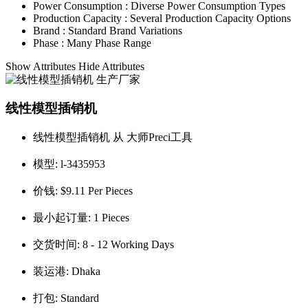
Power Consumption :
Diverse Power Consumption Types
Production Capacity :
Several Production Capacity Options
Brand :
Standard Brand Variations
Phase :
Many Phase Range
Show Attributes
Hide Attributes
线性模型插销机
线性模型插销机 从 大师Preci工具
模型:
l-3435953
价钱:
$9.11 Per Pieces
最小起订量:
1 Pieces
交货时间:
8 - 12 Working Days
装运港:
Dhaka
打包:
Standard