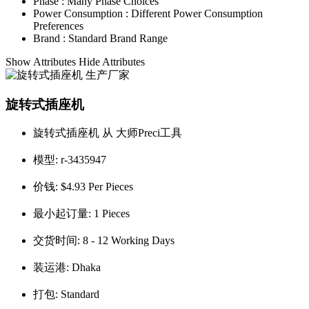
Phase :
Many Phase Choices
Power Consumption :
Different Power Consumption
Preferences
Brand :
Standard Brand Range
Show Attributes
Hide Attributes
旋转式插座机
旋转式插座机 从 大师Preci工具
模型:
r-3435947
价钱:
$4.93 Per Pieces
最小起订量:
1 Pieces
交货时间:
8 - 12 Working Days
装运港:
Dhaka
打包:
Standard