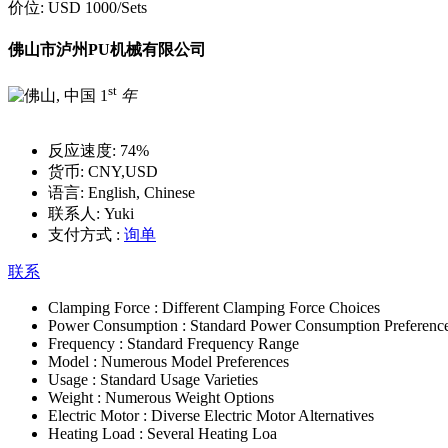
价位:
USD 1000
/Sets
佛山市泸州PU机械有限公司
st
1
年
反应速度:
74%
货币:
CNY,USD
语言:
English, Chinese
联系人:
Yuki
支付方式 :
询单
联系
Clamping Force :
Different Clamping Force Choices
Power Consumption :
Standard Power Consumption Preferenc
Frequency :
Standard Frequency Range
Model :
Numerous Model Preferences
Usage :
Standard Usage Varieties
Weight :
Numerous Weight Options
Electric Motor :
Diverse Electric Motor Alternatives
Heating Load :
Several Heating Loa