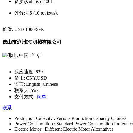
资质认证:
iso14001
评分:
4.5 (10 reviews).
价位:
USD 1000
/Sets
佛山市泸州PU机械有限公司
st
1
年
反应速度:
83%
货币:
CNY,USD
语言:
English, Chinese
联系人:
Yuki
支付方式 :
询单
联系
Production Capacity :
Various Production Capacity Choices
Power Consumption :
Standard Power Consumption Preferenc
Electric Motor :
Different Electric Motor Alternatives