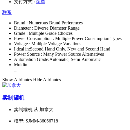
支付方式 :
询单
联系
Brand :
Numerous Brand Preferences
Diameter :
Diverse Diameter Range
Grade :
Multiple Grade Choices
Power Consumption :
Multiple Power Consumption Types
Voltage :
Multiple Voltage Variations
I deal in:
Second Hand Only, New and Second Hand
Power Source :
Many Power Source Alternatives
Automation Grade:
Automatic, Semi-Automatic
Moldin
...
Show Attributes
Hide Attributes
卖制罐机
卖制罐机 从 加拿大
模型:
SJMM-36056718