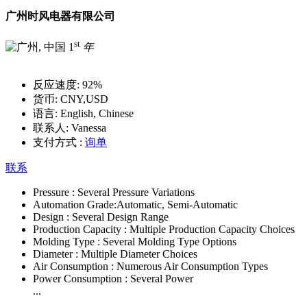
广州时风电器有限公司
st
1
年
反应速度:
92%
货币:
CNY,USD
语言:
English, Chinese
联系人:
Vanessa
支付方式 :
询单
联系
Pressure :
Several Pressure Variations
Automation Grade:
Automatic, Semi-Automatic
Design :
Several Design Range
Production Capacity :
Multiple Production Capacity Choices
Molding Type :
Several Molding Type Options
Diameter :
Multiple Diameter Choices
Air Consumption :
Numerous Air Consumption Types
Power Consumption :
Several Power
...