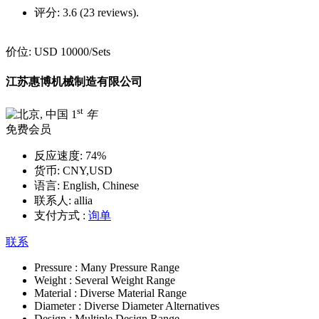
评分:
3.6 (23 reviews).
价位:
USD 10000
/Sets
江苏惠博机械制造有限公司
st
1
年
免费会员
反应速度:
74%
货币:
CNY,USD
语言:
English, Chinese
联系人:
allia
支付方式 :
询单
联系
Pressure :
Many Pressure Range
Weight :
Several Weight Range
Material :
Diverse Material Range
Diameter :
Diverse Diameter Alternatives
Design :
Multiple Design Range