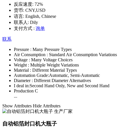
反应速度:
72%
货币:
CNY,USD
语言:
English, Chinese
联系人:
Dily
支付方式 :
询单
联系
Pressure :
Many Pressure Types
Air Consumption :
Standard Air Consumption Variations
Voltage :
Many Voltage Choices
Weight :
Multiple Weight Variations
Material :
Different Material Types
Automation Grade:
Automatic, Semi-Automatic
Diameter :
Different Diameter Alternatives
I deal in:
Second Hand Only, New and Second Hand
Production C
...
Show Attributes
Hide Attributes
自动铝箔封口机大瓶子