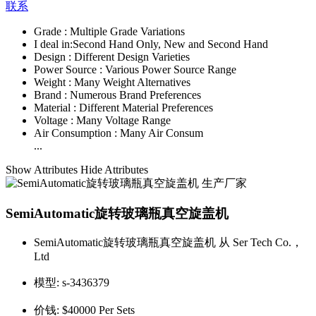
联系
Grade :
Multiple Grade Variations
I deal in:
Second Hand Only, New and Second Hand
Design :
Different Design Varieties
Power Source :
Various Power Source Range
Weight :
Many Weight Alternatives
Brand :
Numerous Brand Preferences
Material :
Different Material Preferences
Voltage :
Many Voltage Range
Air Consumption :
Many Air Consum
...
Show Attributes
Hide Attributes
SemiAutomatic旋转玻璃瓶真空旋盖机
SemiAutomatic旋转玻璃瓶真空旋盖机 从 Ser Tech Co.，
Ltd
模型:
s-3436379
价钱:
$40000 Per Sets