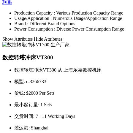
联系
Production Capacity :
Various Production Capacity Range
Usage/Application :
Numerous Usage/Application Range
Brand :
Different Brand Options
Power Consumption :
Diverse Power Consumption Range
Show Attributes
Hide Attributes
数控转塔冲床VT300
数控转塔冲床VT300 从 上海乐嘉数控机床
模型:
c-3266733
价钱:
$2000 Per Sets
最小起订量:
1 Sets
交货时间:
7 - 11 Working Days
装运港:
Shanghai