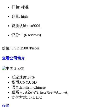
打包:
标准
容量:
high
资质认证:
iso9001
评分:
1 (6 reviews).
价位:
USD 2500
/Pieces
查看公司简介
2
YRS
反应速度:
87%
货币:
CNY,USD
语言:
English, Chinese
联系人:
AŽé“é“ä¸šæœ‰é™A…¬A¸
支付方式:
T/T, L/C
联系