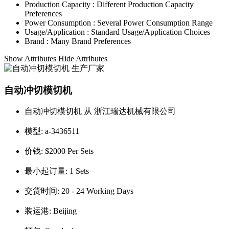
Production Capacity :
Different Production Capacity
Preferences
Power Consumption :
Several Power Consumption Range
Usage/Application :
Standard Usage/Application Choices
Brand :
Many Brand Preferences
Show Attributes
Hide Attributes
自动冲切模切机
自动冲切模切机 从 浙江瑞达机械有限公司
模型:
a-3436511
价钱:
$2000 Per Sets
最小起订量:
1 Sets
交货时间:
20 - 24 Working Days
装运港:
Beijing