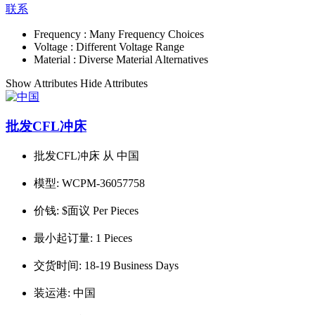
联系
Frequency :
Many Frequency Choices
Voltage :
Different Voltage Range
Material :
Diverse Material Alternatives
Show Attributes
Hide Attributes
批发CFL冲床
批发CFL冲床 从 中国
模型:
WCPM-36057758
价钱:
$面议 Per Pieces
最小起订量:
1 Pieces
交货时间:
18-19 Business Days
装运港:
中国