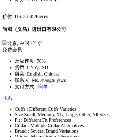
价位:
USD 3.45
/Pieces
尚图（义乌）进出口有限公司
st
1
年
免费会员
反应速度:
78%
货币:
CNY,USD
语言:
English, Chinese
联系人:
Ms. shangtu yiwu
支付方式 :
询单
联系
Cuffs :
Different Cuffs Varieties
Size:
Small, Medium, XL, Large, Other, All Sizes
Fit :
Different Fit Preferences
Collar :
Multiple Collar Alternatives
Brand :
Several Brand Variations
Origin :
Many Origin Alternatives