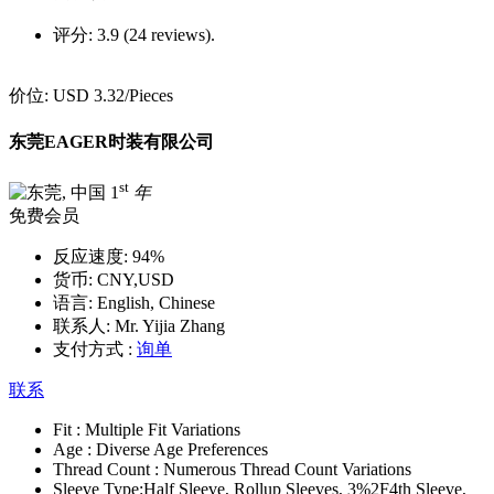
评分:
3.9 (24 reviews).
价位:
USD 3.32
/Pieces
东莞EAGER时装有限公司
st
1
年
免费会员
反应速度:
94%
货币:
CNY,USD
语言:
English, Chinese
联系人:
Mr. Yijia Zhang
支付方式 :
询单
联系
Fit :
Multiple Fit Variations
Age :
Diverse Age Preferences
Thread Count :
Numerous Thread Count Variations
Sleeve Type:
Half Sleeve, Rollup Sleeves, 3%2F4th Sleeve,