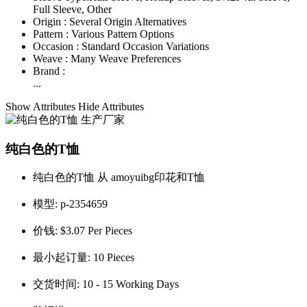
Full Sleeve, Other
Origin :
Several Origin Alternatives
Pattern :
Various Pattern Options
Occasion :
Standard Occasion Variations
Weave :
Many Weave Preferences
Brand :
...
Show Attributes
Hide Attributes
纯白色的T恤
纯白色的T恤 从 amoyuibg印花和T恤
模型:
p-2354659
价钱:
$3.07 Per Pieces
最小起订量:
10 Pieces
交货时间:
10 - 15 Working Days