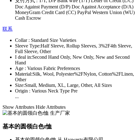
支付方式 :
T/T, D/P Bank wire (T/T) Letter of Credit (L/C)
Doc Against Payment (D/P) Doc Against Acceptance (D/A)
MoneyGram Credit Card (CC) PayPal Western Union (WU)
Cash Escrow
联系
Collar :
Standard Size Varieties
Sleeve Type:
Half Sleeve, Rollup Sleeves, 3%2F4th Sleeve,
Full Sleeve, Other
I deal in:
Second Hand Only, New Only, New and Second
Hand
Age :
Various Fabric Preferences
Material:
Silk, Wool, Polyester%2FNylon, Cotton%2FLinen,
Other
Size:
Small, Medium, XL, Large, Other, All Sizes
Origin :
Various Neck Type Pre
...
Show Attributes
Hide Attributes
基本的圆领白色t恤
基本的圆领白色t恤 从 Haawesto有限公司