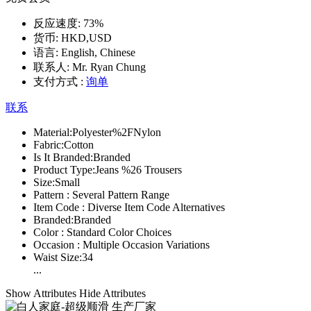
反应速度:
73%
货币:
HKD,USD
语言:
English, Chinese
联系人:
Mr. Ryan Chung
支付方式 :
询单
联系
Material:
Polyester%2FNylon
Fabric:
Cotton
Is It Branded:
Branded
Product Type:
Jeans %26 Trousers
Size:
Small
Pattern :
Several Pattern Range
Item Code :
Diverse Item Code Alternatives
Branded:
Branded
Color :
Standard Color Choices
Occasion :
Multiple Occasion Variations
Waist Size:
34
...
Show Attributes
Hide Attributes