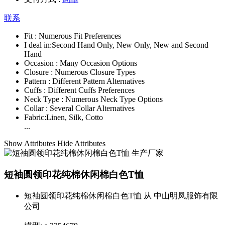
联系
Fit :
Numerous Fit Preferences
I deal in:
Second Hand Only, New Only, New and Second
Hand
Occasion :
Many Occasion Options
Closure :
Numerous Closure Types
Pattern :
Different Pattern Alternatives
Cuffs :
Different Cuffs Preferences
Neck Type :
Numerous Neck Type Options
Collar :
Several Collar Alternatives
Fabric:
Linen, Silk, Cotto
...
Show Attributes
Hide Attributes
短袖圆领印花纯棉休闲棉白色T恤
短袖圆领印花纯棉休闲棉白色T恤 从 中山明凤服饰有限
公司