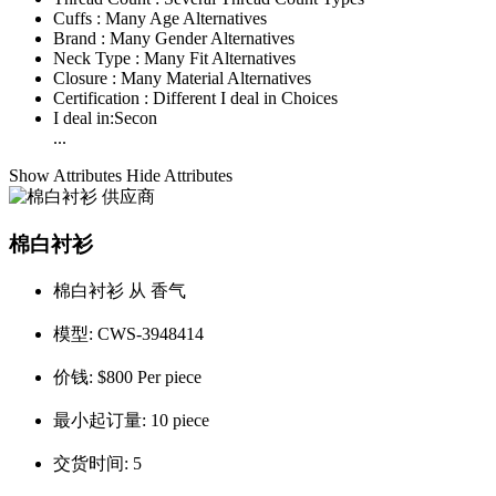
Cuffs :
Many Age Alternatives
Brand :
Many Gender Alternatives
Neck Type :
Many Fit Alternatives
Closure :
Many Material Alternatives
Certification :
Different I deal in Choices
I deal in:
Secon
...
Show Attributes
Hide Attributes
棉白衬衫
棉白衬衫 从 香气
模型:
CWS-3948414
价钱:
$800 Per piece
最小起订量:
10 piece
交货时间:
5