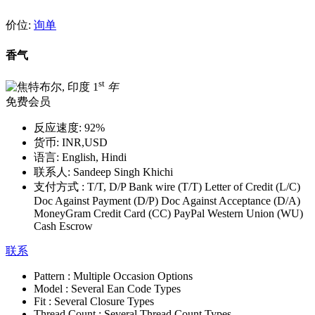
价位:
询单
香气
st
1
年
免费会员
反应速度:
92%
货币:
INR,USD
语言:
English, Hindi
联系人:
Sandeep Singh Khichi
支付方式 :
T/T, D/P Bank wire (T/T) Letter of Credit (L/C)
Doc Against Payment (D/P) Doc Against Acceptance (D/A)
MoneyGram Credit Card (CC) PayPal Western Union (WU)
Cash Escrow
联系
Pattern :
Multiple Occasion Options
Model :
Several Ean Code Types
Fit :
Several Closure Types
Thread Count :
Several Thread Count Types