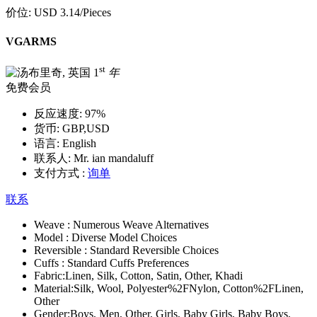
价位:
USD 3.14
/Pieces
VGARMS
st
1
年
免费会员
反应速度:
97%
货币:
GBP,USD
语言:
English
联系人:
Mr. ian mandaluff
支付方式 :
询单
联系
Weave :
Numerous Weave Alternatives
Model :
Diverse Model Choices
Reversible :
Standard Reversible Choices
Cuffs :
Standard Cuffs Preferences
Fabric:
Linen, Silk, Cotton, Satin, Other, Khadi
Material:
Silk, Wool, Polyester%2FNylon, Cotton%2FLinen,
Other
Gender:
Boys, Men, Other, Girls, Baby Girls, Baby Boys,