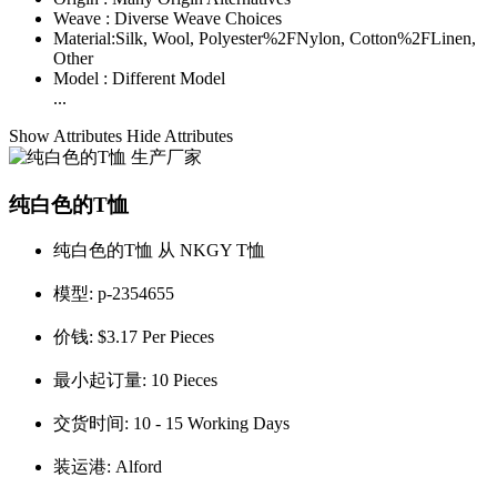
Weave :
Diverse Weave Choices
Material:
Silk, Wool, Polyester%2FNylon, Cotton%2FLinen,
Other
Model :
Different Model
...
Show Attributes
Hide Attributes
纯白色的T恤
纯白色的T恤 从 NKGY T恤
模型:
p-2354655
价钱:
$3.17 Per Pieces
最小起订量:
10 Pieces
交货时间:
10 - 15 Working Days
装运港:
Alford