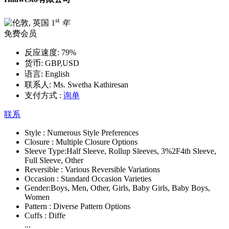
st
1
年
免费会员
反应速度:
79%
货币:
GBP,USD
语言:
English
联系人:
Ms. Swetha Kathiresan
支付方式 :
询单
联系
Style :
Numerous Style Preferences
Closure :
Multiple Closure Options
Sleeve Type:
Half Sleeve, Rollup Sleeves, 3%2F4th Sleeve,
Full Sleeve, Other
Reversible :
Various Reversible Variations
Occasion :
Standard Occasion Varieties
Gender:
Boys, Men, Other, Girls, Baby Girls, Baby Boys,
Women
Pattern :
Diverse Pattern Options
Cuffs :
Diffe
...