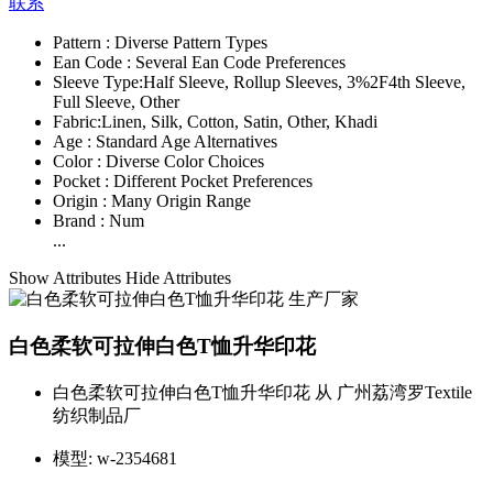
联系
Pattern :
Diverse Pattern Types
Ean Code :
Several Ean Code Preferences
Sleeve Type:
Half Sleeve, Rollup Sleeves, 3%2F4th Sleeve,
Full Sleeve, Other
Fabric:
Linen, Silk, Cotton, Satin, Other, Khadi
Age :
Standard Age Alternatives
Color :
Diverse Color Choices
Pocket :
Different Pocket Preferences
Origin :
Many Origin Range
Brand :
Num
...
Show Attributes
Hide Attributes
白色柔软可拉伸白色T恤升华印花
白色柔软可拉伸白色T恤升华印花 从 广州荔湾罗Textile
纺织制品厂
模型:
w-2354681