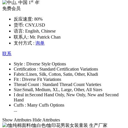
st
1
年
免费会员
反应速度:
80%
货币:
CNY,USD
语言:
English, Chinese
联系人:
Mr. Patrick Chan
支付方式 :
询单
联系
Style :
Diverse Style Options
Certification :
Standard Certification Variations
Fabric:
Linen, Silk, Cotton, Satin, Other, Khadi
Fit :
Diverse Fit Variations
Thread Count :
Standard Thread Count Varieties
Size:
Small, Medium, XL, Large, Other, All Sizes
I deal in:
Second Hand Only, New Only, New and Second
Hand
Cuffs :
Many Cuffs Options
...
Show Attributes
Hide Attributes