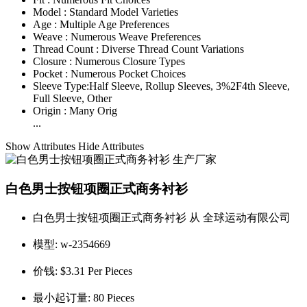
Model :
Standard Model Varieties
Age :
Multiple Age Preferences
Weave :
Numerous Weave Preferences
Thread Count :
Diverse Thread Count Variations
Closure :
Numerous Closure Types
Pocket :
Numerous Pocket Choices
Sleeve Type:
Half Sleeve, Rollup Sleeves, 3%2F4th Sleeve,
Full Sleeve, Other
Origin :
Many Orig
...
Show Attributes
Hide Attributes
白色男士按钮项圈正式商务衬衫
白色男士按钮项圈正式商务衬衫 从 全球运动有限公司
模型:
w-2354669
价钱:
$3.31 Per Pieces
最小起订量:
80 Pieces