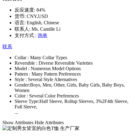
反应速度:
84%
货币:
CNY,USD
语言:
English, Chinese
联系人:
Ms. Camille Li
支付方式 :
询单
联系
Collar :
Many Collar Types
Reversible :
Diverse Reversible Varieties
Model :
Numerous Model Options
Pattern :
Many Pattern Preferences
Style :
Several Style Alternatives
Gender:
Boys, Men, Other, Girls, Baby Girls, Baby Boys,
Women
Color :
Several Color Preferences
Sleeve Type:
Half Sleeve, Rollup Sleeves, 3%2F4th Sleeve,
Full Sleeve,
...
Show Attributes
Hide Attributes