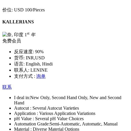
价位:
USD 100
/Pieces
KALLERIANS
st
1
年
免费会员
反应速度:
90%
货币:
INR,USD
语言:
English, Hindi
联系人:
LENINE
支付方式 :
询单
联系
I deal in:
New Only, Second Hand Only, New and Second
Hand
Autocut :
Several Autocut Varieties
Application :
Various Application Variations
pH Value :
Several pH Value Choices
Automation Grade:
Semi-Automatic, Automatic, Manual
Material :
Diverse Material Options