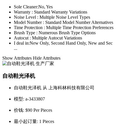
Sole Cleaner:
No, Yes
Warranty :
Standard Warranty Variations
Noise Level :
Multiple Noise Level Types
Model Number :
Standard Model Number Alternatives
Time Protection :
Multiple Time Protection Preferences
Brush Type :
Numerous Brush Type Options
Autocut :
Multiple Autocut Variations
I deal in:
New Only, Second Hand Only, New and Sec
...
Show Attributes
Hide Attributes
自动鞋光泽机
自动鞋光泽机 从 上海科林科技有限公司
模型:
a-3433807
价钱:
$90 Per Pieces
最小起订量:
1 Pieces