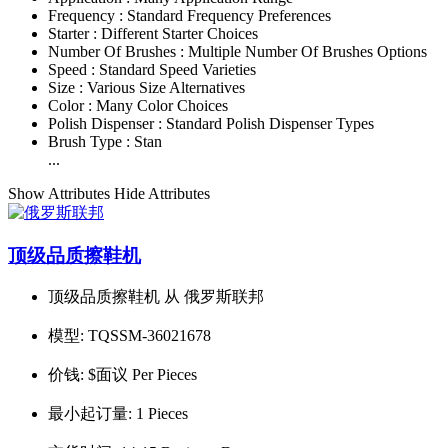
Frequency :
Standard Frequency Preferences
Starter :
Different Starter Choices
Number Of Brushes :
Multiple Number Of Brushes Options
Speed :
Standard Speed Varieties
Size :
Various Size Alternatives
Color :
Many Color Choices
Polish Dispenser :
Standard Polish Dispenser Types
Brush Type :
Stan
...
Show Attributes
Hide Attributes
顶级品质擦鞋机
顶级品质擦鞋机 从 俄罗斯联邦
模型:
TQSSM-36021678
价钱:
$面议 Per Pieces
最小起订量:
1 Pieces