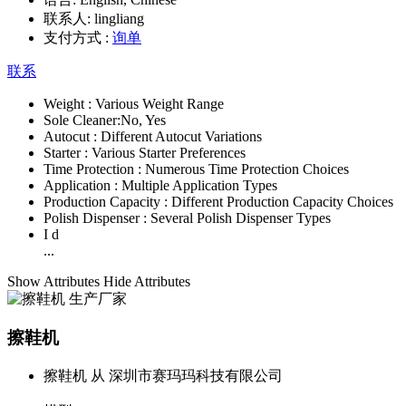
联系人:
lingliang
支付方式 :
询单
联系
Weight :
Various Weight Range
Sole Cleaner:
No, Yes
Autocut :
Different Autocut Variations
Starter :
Various Starter Preferences
Time Protection :
Numerous Time Protection Choices
Application :
Multiple Application Types
Production Capacity :
Different Production Capacity Choices
Polish Dispenser :
Several Polish Dispenser Types
I d
...
Show Attributes
Hide Attributes
擦鞋机
擦鞋机 从 深圳市赛玛玛科技有限公司