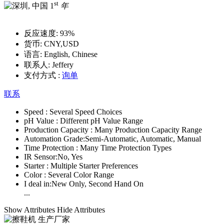
st
1
年
反应速度:
93%
货币:
CNY,USD
语言:
English, Chinese
联系人:
Jeffery
支付方式 :
询单
联系
Speed :
Several Speed Choices
pH Value :
Different pH Value Range
Production Capacity :
Many Production Capacity Range
Automation Grade:
Semi-Automatic, Automatic, Manual
Time Protection :
Many Time Protection Types
IR Sensor:
No, Yes
Starter :
Multiple Starter Preferences
Color :
Several Color Range
I deal in:
New Only, Second Hand On
...
Show Attributes
Hide Attributes