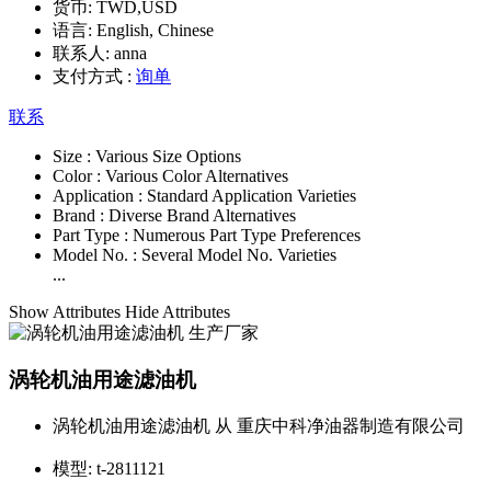
货币:
TWD,USD
语言:
English, Chinese
联系人:
anna
支付方式 :
询单
联系
Size :
Various Size Options
Color :
Various Color Alternatives
Application :
Standard Application Varieties
Brand :
Diverse Brand Alternatives
Part Type :
Numerous Part Type Preferences
Model No. :
Several Model No. Varieties
...
Show Attributes
Hide Attributes
涡轮机油用途滤油机
涡轮机油用途滤油机 从 重庆中科净油器制造有限公司
模型:
t-2811121