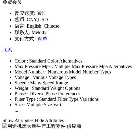
免费会员
反应速度:
89%
货币:
CNY,USD
语言:
English, Chinese
联系人:
Melody
支付方式 :
询单
联系
Color :
Standard Color Alternatives
Max Pressure Mpa :
Multiple Max Pressure Mpa Alternatives
Model Number :
Numerous Model Number Types
Voltage :
Various Voltage Types
Speed :
Many Speed Range
Weight :
Standard Weight Options
Phase :
Diverse Phase Preferences
Filter Type :
Standard Filter Type Variations
Size :
Multiple Size Vari
...
Show Attributes
Hide Attributes