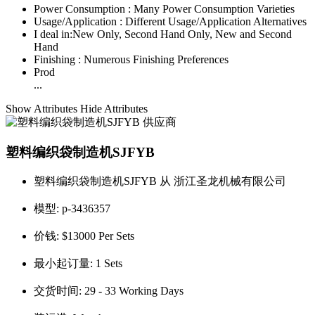
Power Consumption :
Many Power Consumption Varieties
Usage/Application :
Different Usage/Application Alternatives
I deal in:
New Only, Second Hand Only, New and Second
Hand
Finishing :
Numerous Finishing Preferences
Prod
...
Show Attributes
Hide Attributes
塑料编织袋制造机SJFYB
塑料编织袋制造机SJFYB 从 浙江圣龙机械有限公司
模型:
p-3436357
价钱:
$13000 Per Sets
最小起订量:
1 Sets
交货时间:
29 - 33 Working Days