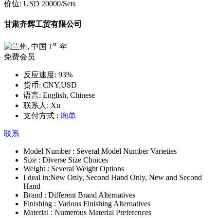
价位:
USD 20000
/Sets
甘肃齐辉工贸有限公司
st
1
年
免费会员
反应速度:
93%
货币:
CNY,USD
语言:
English, Chinese
联系人:
Xu
支付方式 :
询单
联系
Model Number :
Several Model Number Varieties
Size :
Diverse Size Choices
Weight :
Several Weight Options
I deal in:
New Only, Second Hand Only, New and Second
Hand
Brand :
Different Brand Alternatives
Finishing :
Various Finishing Alternatives
Material :
Numerous Material Preferences