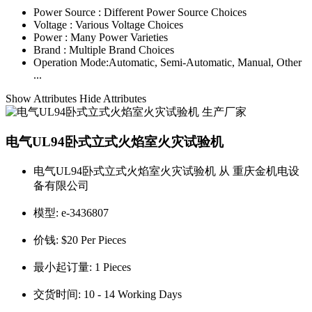
Power Source :
Different Power Source Choices
Voltage :
Various Voltage Choices
Power :
Many Power Varieties
Brand :
Multiple Brand Choices
Operation Mode:
Automatic, Semi-Automatic, Manual, Other
...
Show Attributes
Hide Attributes
电气UL94卧式立式火焰室火灾试验机
电气UL94卧式立式火焰室火灾试验机 从 重庆金机电设
备有限公司
模型:
e-3436807
价钱:
$20 Per Pieces
最小起订量:
1 Pieces
交货时间:
10 - 14 Working Days