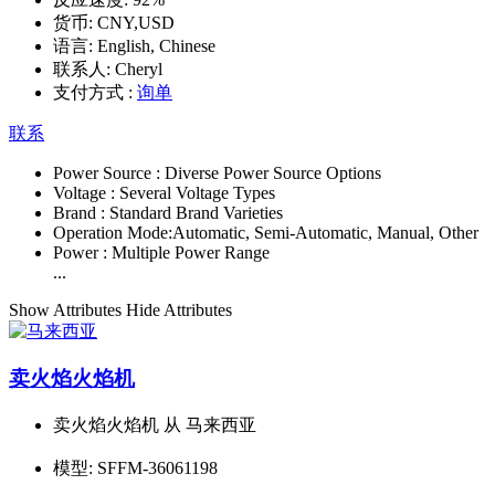
货币:
CNY,USD
语言:
English, Chinese
联系人:
Cheryl
支付方式 :
询单
联系
Power Source :
Diverse Power Source Options
Voltage :
Several Voltage Types
Brand :
Standard Brand Varieties
Operation Mode:
Automatic, Semi-Automatic, Manual, Other
Power :
Multiple Power Range
...
Show Attributes
Hide Attributes
卖火焰火焰机
卖火焰火焰机 从 马来西亚
模型:
SFFM-36061198