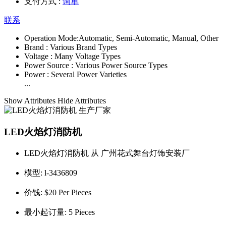
支付方式 :
询单
联系
Operation Mode:
Automatic, Semi-Automatic, Manual, Other
Brand :
Various Brand Types
Voltage :
Many Voltage Types
Power Source :
Various Power Source Types
Power :
Several Power Varieties
...
Show Attributes
Hide Attributes
LED火焰灯消防机
LED火焰灯消防机 从 广州花式舞台灯饰安装厂
模型:
l-3436809
价钱:
$20 Per Pieces
最小起订量:
5 Pieces