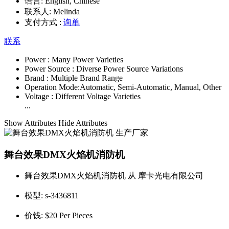
语言:
English, Chinese
联系人:
Melinda
支付方式 :
询单
联系
Power :
Many Power Varieties
Power Source :
Diverse Power Source Variations
Brand :
Multiple Brand Range
Operation Mode:
Automatic, Semi-Automatic, Manual, Other
Voltage :
Different Voltage Varieties
...
Show Attributes
Hide Attributes
舞台效果DMX火焰机消防机
舞台效果DMX火焰机消防机 从 摩卡光电有限公司
模型:
s-3436811
价钱:
$20 Per Pieces