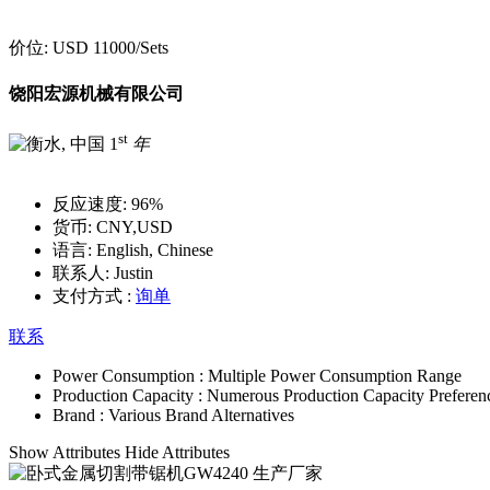
价位:
USD 11000
/Sets
饶阳宏源机械有限公司
st
1
年
反应速度:
96%
货币:
CNY,USD
语言:
English, Chinese
联系人:
Justin
支付方式 :
询单
联系
Power Consumption :
Multiple Power Consumption Range
Production Capacity :
Numerous Production Capacity Preferen
Brand :
Various Brand Alternatives
Show Attributes
Hide Attributes