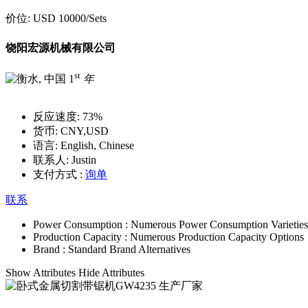
价位:
USD 10000
/Sets
饶阳宏源机械有限公司
st
1
年
反应速度:
73%
货币:
CNY,USD
语言:
English, Chinese
联系人:
Justin
支付方式 :
询单
联系
Power Consumption :
Numerous Power Consumption Varieties
Production Capacity :
Numerous Production Capacity Options
Brand :
Standard Brand Alternatives
Show Attributes
Hide Attributes