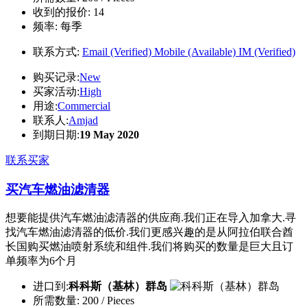
收到的报价:
14
频率:
每季
联系方式:
Email (Verified)
Mobile (Available)
IM (Verified)
购买记录:
New
买家活动:
High
用途:
Commercial
联系人:
Amjad
到期日期:
19 May 2020
联系买家
买汽车燃油滤清器
想要能提供汽车燃油滤清器的供应商.我们正在导入加拿大.寻
找汽车燃油滤清器的低价.我们更感兴趣的是从阿拉伯联合酋
长国购买燃油喷射系统和组件.我们将购买的数量是巨大且订
单频率为6个月
进口到:
科科斯（基林）群岛
所需数量:
200 / Pieces