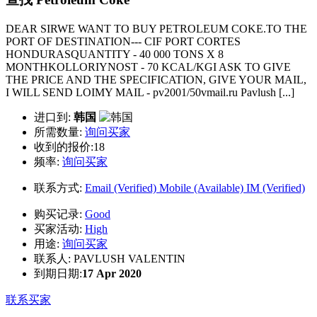
DEAR SIRWE WANT TO BUY PETROLEUM COKE.TO THE
PORT OF DESTINATION--- CIF PORT CORTES
HONDURASQUANTITY - 40 000 TONS X 8
MONTHKOLLORIYNOST - 70 KCAL/KGI ASK TO GIVE
THE PRICE AND THE SPECIFICATION, GIVE YOUR MAIL,
I WILL SEND LOIMY MAIL - pv2001/50vmail.ru Pavlush [...]
进口到:
韩国
所需数量:
询问买家
收到的报价:18
频率:
询问买家
联系方式:
Email (Verified)
Mobile (Available)
IM (Verified)
购买记录:
Good
买家活动:
High
用途:
询问买家
联系人:
PAVLUSH VALENTIN
到期日期:
17 Apr 2020
联系买家