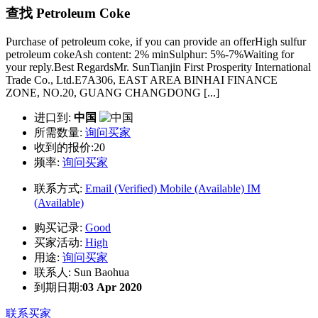
查找 Petroleum Coke
Purchase of petroleum coke, if you can provide an offerHigh sulfur
petroleum cokeAsh content: 2% minSulphur: 5%-7%Waiting for
your reply.Best RegardsMr. SunTianjin First Prosperity International
Trade Co., Ltd.E7A306, EAST AREA BINHAI FINANCE
ZONE, NO.20, GUANG CHANGDONG [...]
进口到:
中国
所需数量:
询问买家
收到的报价:20
频率:
询问买家
联系方式:
Email (Verified)
Mobile (Available)
IM
(Available)
购买记录:
Good
买家活动:
High
用途:
询问买家
联系人:
Sun Baohua
到期日期:
03 Apr 2020
联系买家