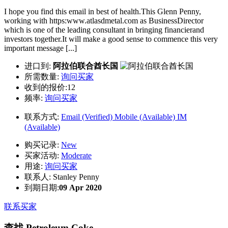
I hope you find this email in best of health.This Glenn Penny,
working with https:www.atlasdmetal.com as BusinessDirector
which is one of the leading consultant in bringing financierand
investors together.It will make a good sense to commence this very
important message [...]
进口到:
阿拉伯联合酋长国
所需数量:
询问买家
收到的报价:12
频率:
询问买家
联系方式:
Email (Verified)
Mobile (Available)
IM
(Available)
购买记录:
New
买家活动:
Moderate
用途:
询问买家
联系人:
Stanley Penny
到期日期:
09 Apr 2020
联系买家
查找 Petroleum Coke