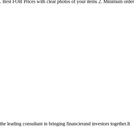
). Best FOB Prices with clear photos of your items 2. Minimum order
e leading consultant in bringing financierand investors together.It