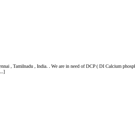
nnai , Tamilnadu , India. . We are in need of DCP ( DI Calcium phospha
..]