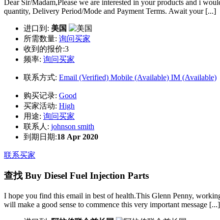
Dear Sir/Madam,Please we are interested in your products and i would
quantity, Delivery Period/Mode and Payment Terms. Await your [...]
进口到:
美国
所需数量:
询问买家
收到的报价:3
频率:
询问买家
联系方式:
Email (Verified)
Mobile (Available)
IM (Available)
购买记录:
Good
买家活动:
High
用途:
询问买家
联系人:
johnson smith
到期日期:
18 Apr 2020
联系买家
查找 Buy Diesel Fuel Injection Parts
I hope you find this email in best of health.This Glenn Penny, workin
will make a good sense to commence this very important message [...]