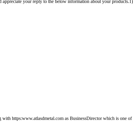
 appreciate your reply to the below information about your products.1
g with https:www.atlasdmetal.com as BusinessDirector which is one of th