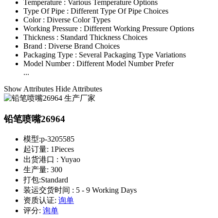
Temperature :
Various Temperature Options
Type Of Pipe :
Different Type Of Pipe Choices
Color :
Diverse Color Types
Working Pressure :
Different Working Pressure Options
Thickness :
Standard Thickness Choices
Brand :
Diverse Brand Choices
Packaging Type :
Several Packaging Type Variations
Model Number :
Different Model Number Prefer
...
Show Attributes
Hide Attributes
铅笔喷嘴26964
模型:
p-3205585
起订量:
1Pieces
出货港口 :
Yuyao
生产量:
300
打包:
Standard
装运交货时间 :
5 - 9 Working Days
资质认证:
询单
评分:
询单