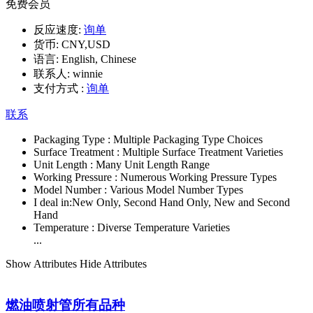
免费会员
反应速度:
询单
货币:
CNY,USD
语言:
English, Chinese
联系人:
winnie
支付方式 :
询单
联系
Packaging Type :
Multiple Packaging Type Choices
Surface Treatment :
Multiple Surface Treatment Varieties
Unit Length :
Many Unit Length Range
Working Pressure :
Numerous Working Pressure Types
Model Number :
Various Model Number Types
I deal in:
New Only, Second Hand Only, New and Second
Hand
Temperature :
Diverse Temperature Varieties
...
Show Attributes
Hide Attributes
燃油喷射管所有品种