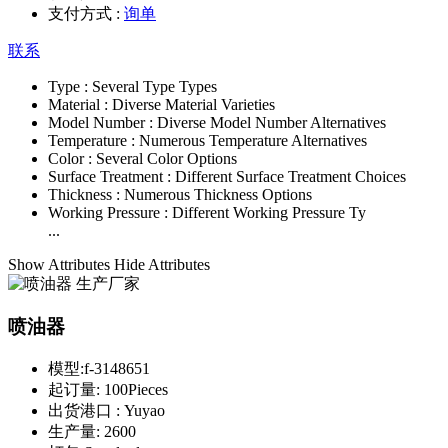
支付方式 :
询单
联系
Type :
Several Type Types
Material :
Diverse Material Varieties
Model Number :
Diverse Model Number Alternatives
Temperature :
Numerous Temperature Alternatives
Color :
Several Color Options
Surface Treatment :
Different Surface Treatment Choices
Thickness :
Numerous Thickness Options
Working Pressure :
Different Working Pressure Ty
...
Show Attributes
Hide Attributes
喷油器
模型:
f-3148651
起订量:
100Pieces
出货港口 :
Yuyao
生产量:
2600