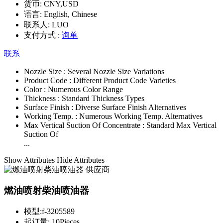
货币:
CNY,USD
语言:
English, Chinese
联系人:
LUO
支付方式 :
询单
联系
Nozzle Size :
Several Nozzle Size Variations
Product Code :
Different Product Code Varieties
Color :
Numerous Color Range
Thickness :
Standard Thickness Types
Surface Finish :
Diverse Surface Finish Alternatives
Working Temp. :
Numerous Working Temp. Alternatives
Max Vertical Suction Of Concentrate :
Standard Max Vertical
Suction Of
...
Show Attributes
Hide Attributes
燃油喷射柴油喷油器
模型:
f-3205589
起订量:
10Pieces