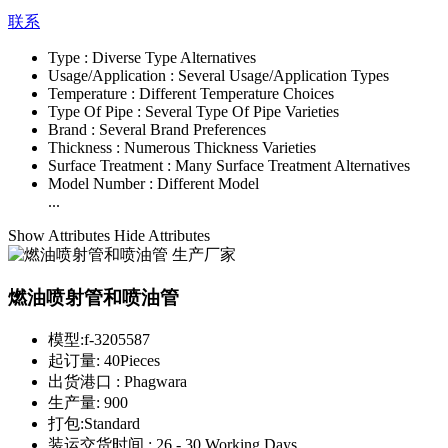
联系
Type :
Diverse Type Alternatives
Usage/Application :
Several Usage/Application Types
Temperature :
Different Temperature Choices
Type Of Pipe :
Several Type Of Pipe Varieties
Brand :
Several Brand Preferences
Thickness :
Numerous Thickness Varieties
Surface Treatment :
Many Surface Treatment Alternatives
Model Number :
Different Model
...
Show Attributes
Hide Attributes
燃油喷射管和喷油管
模型:
f-3205587
起订量:
40Pieces
出货港口 :
Phagwara
生产量:
900
打包:
Standard
装运交货时间 :
26 - 30 Working Days