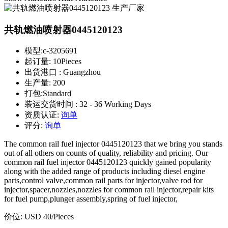
共轨燃油喷射器0445120123
模型:
c-3205691
起订量:
10Pieces
出货港口 :
Guangzhou
生产量:
200
打包:
Standard
装运交货时间 :
32 - 36 Working Days
资质认证:
询单
评分:
询单
The common rail fuel injector 0445120123 that we bring you stands
out of all others on counts of quality, reliability and pricing. Our
common rail fuel injector 0445120123 quickly gained popularity
along with the added range of products including diesel engine
parts,control valve,common rail parts for injector,valve rod for
injector,spacer,nozzles,nozzles for common rail injector,repair kits
for fuel pump,plunger assembly,spring of fuel injector,
价位:
USD 40
/Pieces