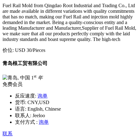
Fuel Rail Mold from Qingdao Root Industrial and Trading Co., Ltd
are made available in different variations with quality commitments
that has no match, making our Fuel Rail and injection mold highly
demanded in the market. Being a quality-conscious entity and a
leading Manufacturer and Manufacturer,Supplier of Fuel Rail Mold,
we make sure that all our products perfectly comply with the laid
industry standards and boast supreme quality. The high-tech
价位:
USD 30
/Pieces
青岛根工贸有限公司
st
1
年
免费会员
反应速度:
询单
货币:
CNY,USD
语言:
English, Chinese
联系人:
Jeeloo
支付方式 :
询单
联系