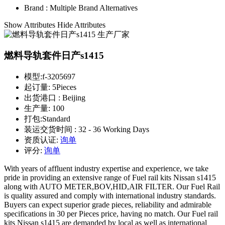
Brand :
Multiple Brand Alternatives
Show Attributes
Hide Attributes
燃料导轨套件日产s1415
模型:
f-3205697
起订量:
5Pieces
出货港口 :
Beijing
生产量:
100
打包:
Standard
装运交货时间 :
32 - 36 Working Days
资质认证:
询单
评分:
询单
With years of affluent industry expertise and experience, we take
pride in providing an extensive range of Fuel rail kits Nissan s1415
along with AUTO METER,BOV,HID,AIR FILTER. Our Fuel Rail
is quality assured and comply with international industry standards.
Buyers can expect superior grade pieces, reliability and admirable
specifications in 30 per Pieces price, having no match. Our Fuel rail
kits Nissan s1415 are demanded by local as well as international