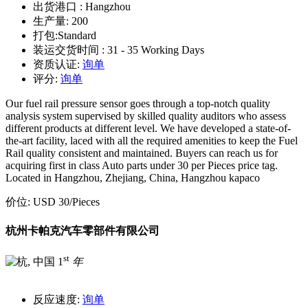
出货港口 :
Hangzhou
生产量:
200
打包:
Standard
装运交货时间 :
31 - 35 Working Days
资质认证:
询单
评分:
询单
Our fuel rail pressure sensor goes through a top-notch quality
analysis system supervised by skilled quality auditors who assess
different products at different level. We have developed a state-of-
the-art facility, laced with all the required amenities to keep the Fuel
Rail quality consistent and maintained. Buyers can reach us for
acquiring first in class Auto parts under 30 per Pieces price tag.
Located in Hangzhou, Zhejiang, China, Hangzhou kapaco
价位:
USD 30
/Pieces
杭州卡帕克汽车零部件有限公司
st
1
年
反应速度:
询单