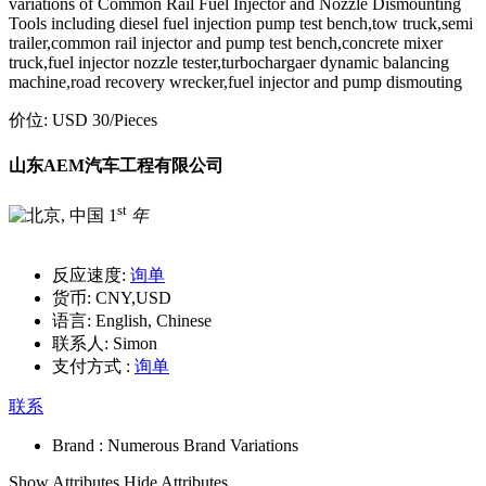
variations of Common Rail Fuel Injector and Nozzle Dismounting
Tools including diesel fuel injection pump test bench,tow truck,semi
trailer,common rail injector and pump test bench,concrete mixer
truck,fuel injector nozzle tester,turbochargaer dynamic balancing
machine,road recovery wrecker,fuel injector and pump dismouting
价位:
USD 30
/Pieces
山东AEM汽车工程有限公司
st
1
年
反应速度:
询单
货币:
CNY,USD
语言:
English, Chinese
联系人:
Simon
支付方式 :
询单
联系
Brand :
Numerous Brand Variations
Show Attributes
Hide Attributes