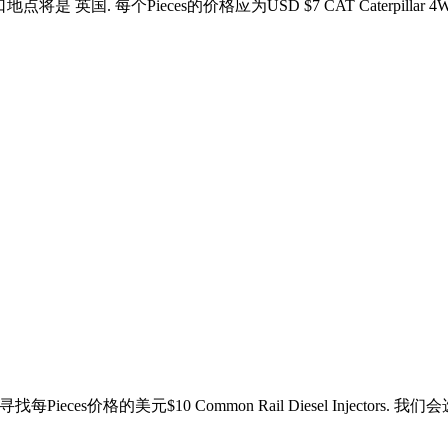
ecting. 进口地点将是 英国. 每个Pieces的价格应为USD $7 CAT Caterpillar 4
亚. 寻找每Pieces价格的美元$10 Common Rail Diesel Injec