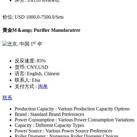
评分:
3.4 (10 reviews).
价位:
USD 1000.0-7500.0
/Sets
黄金M＆amp; Purifier Manufacutrer
st
1
年
反应速度:
85%
货币:
CNY,USD
语言:
English, Chinese
联系人:
Elsa
支付方式 :
询单
联系
Production Capacity :
Various Production Capacity Options
Brand :
Standard Brand Preferences
Power Consumption :
Various Power Consumption Variations
Capacity :
Different Capacity Types
Power Source :
Various Power Source Preferences
Roller Diameter :
Numerous Roller Diameter Choices