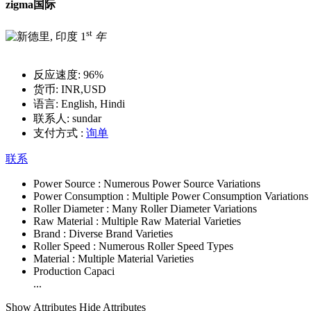
zigma国际
st
1
年
反应速度:
96%
货币:
INR,USD
语言:
English, Hindi
联系人:
sundar
支付方式 :
询单
联系
Power Source :
Numerous Power Source Variations
Power Consumption :
Multiple Power Consumption Variations
Roller Diameter :
Many Roller Diameter Variations
Raw Material :
Multiple Raw Material Varieties
Brand :
Diverse Brand Varieties
Roller Speed :
Numerous Roller Speed Types
Material :
Multiple Material Varieties
Production Capaci
...
Show Attributes
Hide Attributes